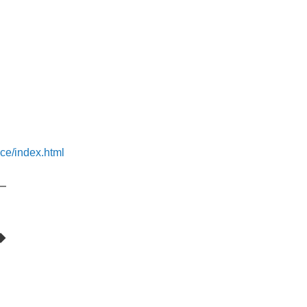
ce/index.html
━
◆