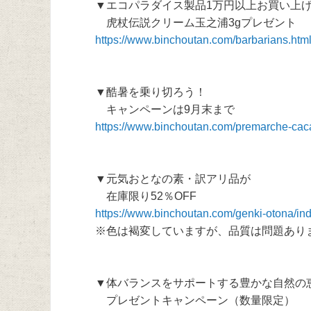
▼エコパラダイス製品1万円以上お買い上
虎杖伝説クリーム玉之浦3gプレゼント
https://www.binchoutan.com/barbarians.htm
▼酷暑を乗り切ろう！
キャンペーンは9月末まで
https://www.binchoutan.com/premarche-cac
▼元気おとなの素・訳アリ品が
在庫限り52％OFF
https://www.binchoutan.com/genki-otona/i
※色は褐変していますが、品質は問題あり
▼体バランスをサポートする豊かな自然の
プレゼントキャンペーン（数量限定）