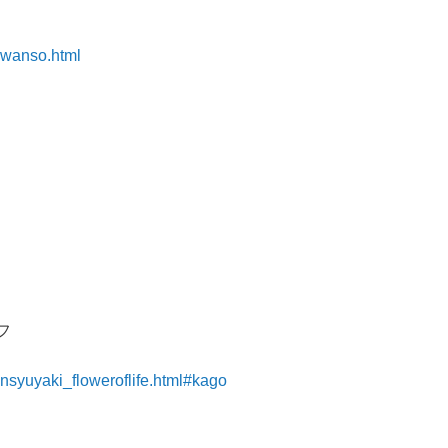
uwanso.html
フ
nsyuyaki_floweroflife.html#kago