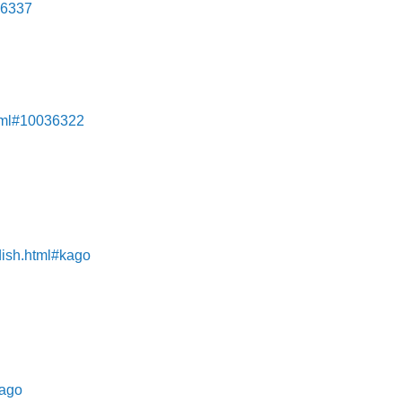
36337
html#10036322
dish.html#kago
kago