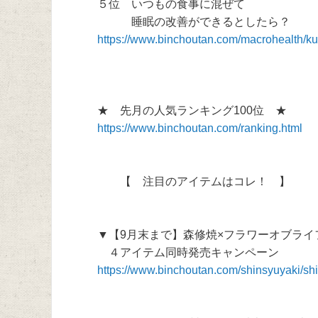
５位 いつもの食事に混ぜて
睡眠の改善ができるとしたら？
https://www.binchoutan.com/macrohealth/k
★ 先月の人気ランキング100位 ★
https://www.binchoutan.com/ranking.html
【 注目のアイテムはコレ！ 】
▼【9月末まで】森修焼×フラワーオブライ
４アイテム同時発売キャンペーン
https://www.binchoutan.com/shinsyuyaki/shi