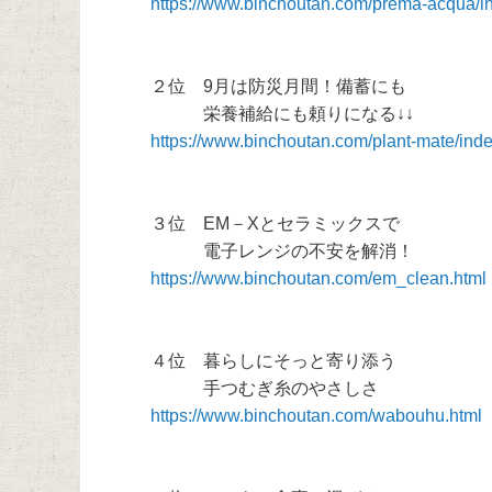
https://www.binchoutan.com/prema-acqua/i
２位 9月は防災月間！備蓄にも
栄養補給にも頼りになる↓↓
https://www.binchoutan.com/plant-mate/inde
３位 EM－Xとセラミックスで
電子レンジの不安を解消！
https://www.binchoutan.com/em_clean.html
４位 暮らしにそっと寄り添う
手つむぎ糸のやさしさ
https://www.binchoutan.com/wabouhu.html