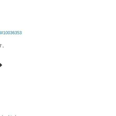
tml#10036353
す。
◆