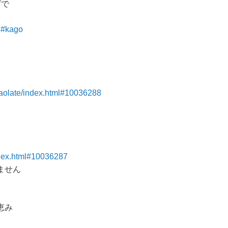
げで
l#kago
aolate/index.html#10036288
ndex.html#10036287
ません
恵み