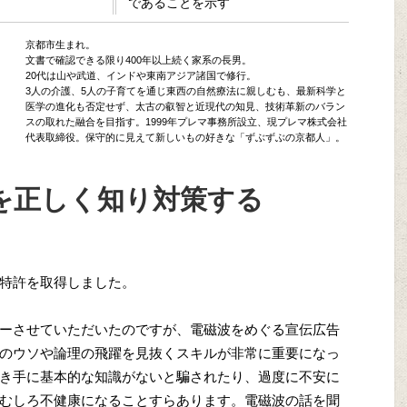
であることを示す
京都市生まれ。
文書で確認できる限り400年以上続く家系の長男。
20代は山や武道、インドや東南アジア諸国で修行。
3人の介護、5人の子育てを通じ東西の自然療法に親しむも、最新科学と
医学の進化も否定せず、太古の叡智と近現代の知見、技術革新のバラン
スの取れた融合を目指す。1999年プレマ事務所設立、現プレマ株式会社
代表取締役。保守的に見えて新しいもの好きな「ずぶずぶの京都人」。
を正しく知り対策する
特許を取得しました。
ーさせていただいたのですが、電磁波をめぐる宣伝広告
のウソや論理の飛躍を見抜くスキルが非常に重要になっ
き手に基本的な知識がないと騙されたり、過度に不安に
むしろ不健康になることすらあります。電磁波の話を聞