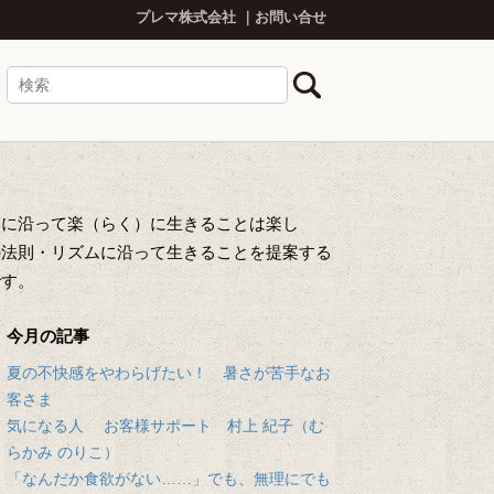
プレマ株式会社
お問い合せ
然に沿って楽（らく）に生きることは楽し
の法則・リズムに沿って生きることを提案する
です。
今月の記事
夏の不快感をやわらげたい！ 暑さが苦手なお
客さま
気になる人 お客様サポート 村上 紀子（む
らかみ のりこ）
「なんだか食欲がない……」でも、無理にでも