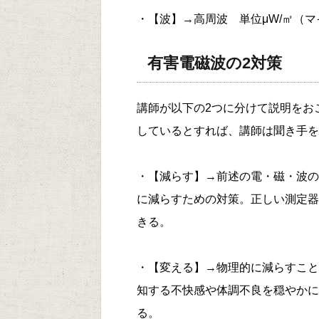
・【波】→高周波 単位μ‌W‌/㎡
有害電磁波の2対策
講師が以下の2つに分けて説明をお
しているとすれば、講師は聞き手を
・【減らす】→前述の電・磁・波の
に減らすための対策。正しい測定器
きる。
・【変える】→物理的に減らすこと
知する不快感や体調不良を穏やかに
る。