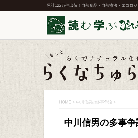
累計122万件出荷！自然食品・自然療法・エコロ
HOME
>
中川信男の多事争論
>
中川信男の多事争