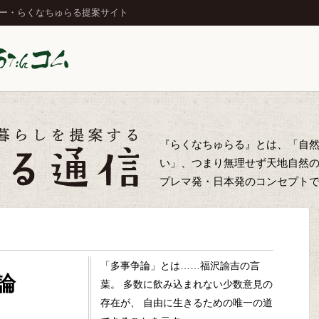
ジー・らくなちゅらる提案サイト
『らくなちゅらる』とは、「自
い」、つまり無理せず天地自然
プレマ発・日本発のコンセプト
「多事争論」とは……福沢諭吉の言
論
葉。 多数に飲み込まれない少数意見の
存在が、 自由に生きるための唯一の道