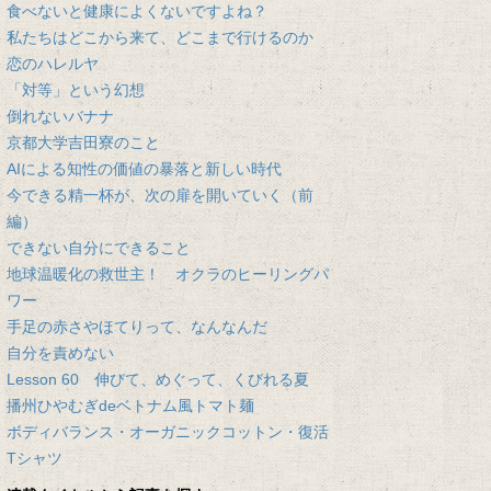
食べないと健康によくないですよね？
私たちはどこから来て、どこまで行けるのか
恋のハレルヤ
「対等」という幻想
倒れないバナナ
京都大学吉田寮のこと
AIによる知性の価値の暴落と新しい時代
今できる精一杯が、次の扉を開いていく（前
編）
できない自分にできること
地球温暖化の救世主！ オクラのヒーリングパ
ワー
手足の赤さやほてりって、なんなんだ
自分を責めない
Lesson 60 伸びて、めぐって、くびれる夏
播州ひやむぎdeベトナム風トマト麺
ボディバランス・オーガニックコットン・復活
Tシャツ