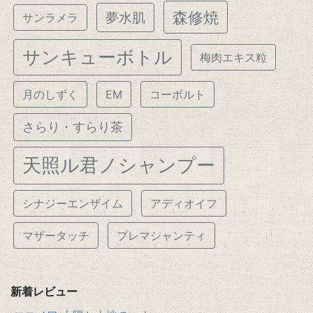
森修焼
夢水肌
サンラメラ
サンキューボトル
梅肉エキス粒
月のしずく
EM
コーボルト
さらり・すらり茶
天照ル君ノシャンプー
シナジーエンザイム
アディオイフ
マザータッチ
プレマシャンティ
新着レビュー