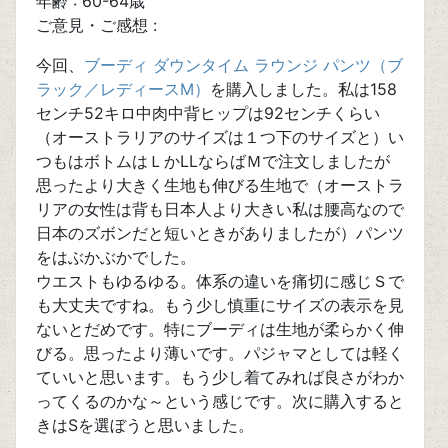
年齢 : 60-64歳
ご意見・ご感想 :
今回、
ブーディ ダウンタイム ラウンジ パンツ（ブ
ラック／レディースM）
を購入しました。私は158
センチ52キロ中肉中背ヒップは92センチくらい
（オーストラリアのサイズは１つ下のサイズと）い
つもはボトムはＬかLLならばＭで注文しましたが
思ったより大きく生地も伸びる生地で（オーストラ
リアの女性は背も日本人より大きい私は腰高なので
日本のズボンだと短いときがありましたが）パンツ
をはぶかぶかでした。
ウエストもゆるゆる。体系の違いを痛切に感じＳで
も大丈夫ですね。もう少し慎重にサイズの表示を見
ないとだめです。特にブーディは生地が柔らかく伸
びる。思ったより薄いです。パジャマとしては軽く
ていいと思います。もう少し着てみれば良さがわか
ってくるのかな～という感じです。次に購入すると
きはSを選ぼうと思いました。