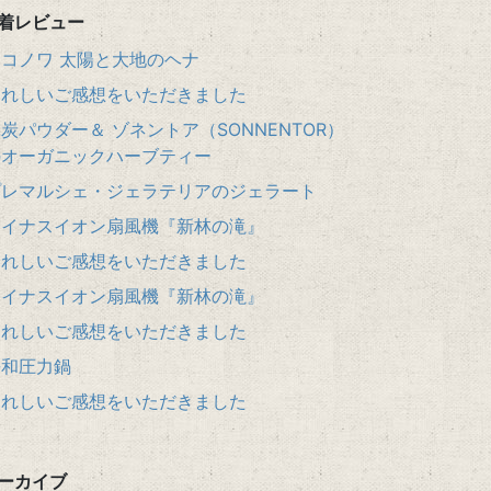
着レビュー
エコノワ 太陽と大地のヘナ
うれしいご感想をいただきました
炭パウダー＆ ゾネントア（SONNENTOR）
のオーガニックハーブティー
プレマルシェ・ジェラテリアのジェラート
マイナスイオン扇風機『新林の滝』
うれしいご感想をいただきました
マイナスイオン扇風機『新林の滝』
うれしいご感想をいただきました
平和圧力鍋
うれしいご感想をいただきました
ーカイブ