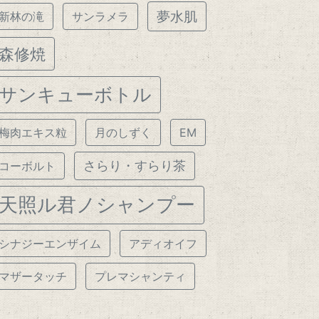
夢水肌
新林の滝
サンラメラ
森修焼
サンキューボトル
梅肉エキス粒
月のしずく
EM
さらり・すらり茶
コーボルト
天照ル君ノシャンプー
シナジーエンザイム
アディオイフ
マザータッチ
プレマシャンティ