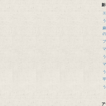
新
麻
ア