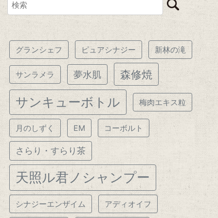
グランシェフ
ピュアシナジー
新林の滝
森修焼
夢水肌
サンラメラ
サンキューボトル
梅肉エキス粒
月のしずく
EM
コーボルト
さらり・すらり茶
天照ル君ノシャンプー
シナジーエンザイム
アディオイフ