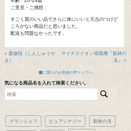
年齢 : 20-24歳
ご意見・ご感想 :
すごく質のいい品でさらに体にいいと欠点のつけど
ころがない商品だと思いました。
配送も問題なかったです。
« 森修焼（しんしゅうや
マイナスイオン扇風機『新林の
き）
滝』 »
ご購入のお客様の声トップへ
気になる商品名を入れて検索ください。
グランシェフ
ピュアシナジー
新林の滝