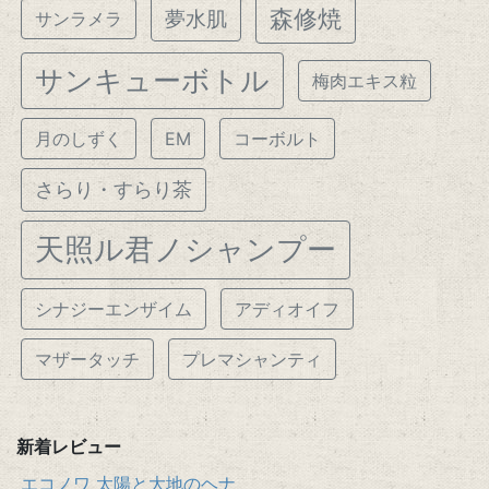
森修焼
夢水肌
サンラメラ
サンキューボトル
梅肉エキス粒
月のしずく
EM
コーボルト
さらり・すらり茶
天照ル君ノシャンプー
シナジーエンザイム
アディオイフ
マザータッチ
プレマシャンティ
新着レビュー
エコノワ 太陽と大地のヘナ