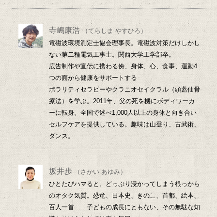
寺嶋康浩
（てらしま やすひろ）
電磁波環境測定士協会理事長。電磁波対策だけしかし
ない第二種電気工事士。関西大学工学部卒。
広告制作や宣伝に携わる傍、身体、心、食事、運動4
つの面から健康をサポートする
ポラリティセラピーやクラニオセイクラル（頭蓋仙骨
療法）を学ぶ。2011年、父の死を機にボディワーカ
ーに転身。全国で述べ1,000人以上の身体と向き合い
セルフケアを提供している。趣味は山登り、古武術、
ダンス。
坂井歩
（さかい あゆみ）
ひとたびハマると、どっぷり浸かってしまう根っから
のオタク気質。恐竜、日本史、きのこ、首都、絵本、
百人一首……子どもの成長にともない、その無駄な知