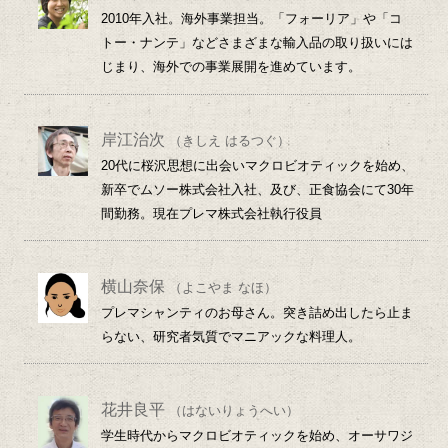
2010年入社。海外事業担当。「フォーリア」や「コ
トー・ナンテ」などさまざまな輸入品の取り扱いには
じまり、海外での事業展開を進めています。
岸江治次
（きしえ はるつぐ）
20代に桜沢思想に出会いマクロビオティックを始め、
新卒でムソー株式会社入社、及び、正食協会にて30年
間勤務。現在プレマ株式会社執行役員
横山奈保
（よこやま なほ）
プレマシャンティのお母さん。突き詰め出したら止ま
らない、研究者気質でマニアックな料理人。
花井良平
（はないりょうへい）
学生時代からマクロビオティックを始め、オーサワジ