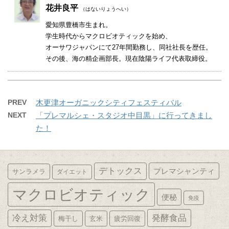
花井良平
（はないりょうへい）
愛知県豊橋市生まれ。
学生時代からマクロビオティックを始め、
オーサワジャパンにて27年間勤務し、同社社長を歴任。
その後、海の精企画部長。現在陰陽ライフ代表取締役。
PREV
木更津オーガニックシティフェスティバル
NEXT
「プレマルシェ・スタジオ中目黒」に行ってきまし
た！
デトックス
プレマシャンティ
サンラメラ
ダイエット
マクロビオティック
便秘
免疫
発酵食品
冷え対策
梅干し
玄米
疲労回復