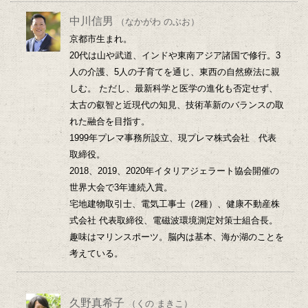
中川信男
（なかがわ のぶお）
京都市生まれ。
20代は山や武道、インドや東南アジア諸国で修行。3
人の介護、5人の子育てを通じ、東西の自然療法に親
しむ。 ただし、最新科学と医学の進化も否定せず、
太古の叡智と近現代の知見、技術革新のバランスの取
れた融合を目指す。
1999年プレマ事務所設立、現プレマ株式会社 代表
取締役。
2018、2019、2020年イタリアジェラート協会開催の
世界大会で3年連続入賞。
宅地建物取引士、電気工事士（2種）、健康不動産株
式会社 代表取締役、電磁波環境測定対策士組合長。
趣味はマリンスポーツ。脳内は基本、海か湖のことを
考えている。
久野真希子
（くの まきこ）