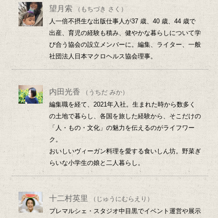
望月索
（もちづき さく）
人一倍不摂生な出版仕事人が37 歳、40 歳、44 歳で
出産、育児の経験も積み、健やかな暮らしについて学
び合う協会の設立メンバーに。編集、ライター、一般
社団法人日本マクロヘルス協会理事。
内田光香
（うちだ みか）
編集職を経て、2021年入社。生まれた時から数多く
の土地で暮らし、各国を旅した経験から、そこだけの
「人・もの・文化」の魅力を伝えるのがライフワー
ク。
おいしいヴィーガン料理を愛する食いしん坊。野菜ぎ
らいな小学生の娘と二人暮らし。
十二村英里
（じゅうにむらえり）
プレマルシェ・スタジオ中目黒でイベント運営や展示