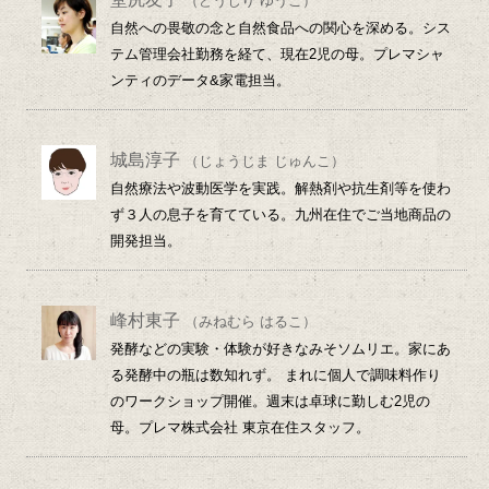
（どうじり ゆうこ）
自然への畏敬の念と自然食品への関心を深める。シス
テム管理会社勤務を経て、現在2児の母。プレマシャ
ンティのデータ&家電担当。
城島淳子
（じょうじま じゅんこ）
自然療法や波動医学を実践。解熱剤や抗生剤等を使わ
ず３人の息子を育てている。九州在住でご当地商品の
開発担当。
峰村東子
（みねむら はるこ）
発酵などの実験・体験が好きなみそソムリエ。家にあ
る発酵中の瓶は数知れず。 まれに個人で調味料作り
のワークショップ開催。週末は卓球に勤しむ2児の
母。プレマ株式会社 東京在住スタッフ。