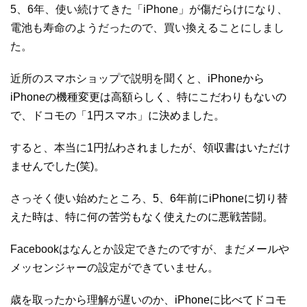
5
、
6
年、使い続けてきた「
iPhone
」が傷だらけになり、
電池も寿命のようだったので、買い換えることにしまし
た。
近所のスマホショップで説明を聞くと、
iPhone
から
iPhone
の機種変更は高額らしく、特にこだわりもないの
で、ドコモの「
1
円スマホ」に決めました。
すると、本当に
1
円払わされましたが、領収書はいただけ
ませんでした
(
笑
)
。
さっそく使い始めたところ、
5
、
6
年前に
iPhone
に切り替
えた時は、特に何の苦労もなく使えたのに悪戦苦闘。
Facebook
はなんとか設定できたのですが、まだメールや
メッセンジャーの設定ができていません。
歳を取ったから理解が遅いのか、
iPhone
に比べてドコモ