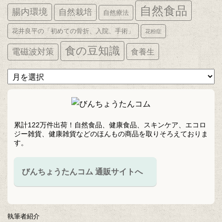
自然食品
腸内環境
自然栽培
自然療法
花井良平の「初めての骨折、入院、手術」
花粉症
食の豆知識
電磁波対策
食養生
ア
ー
カ
イ
ブ
累計122万件出荷！自然食品、健康食品、スキンケア、エコロ
ジー雑貨、健康雑貨などのほんもの商品を取りそろえておりま
す。
びんちょうたんコム 通販サイトへ
執筆者紹介