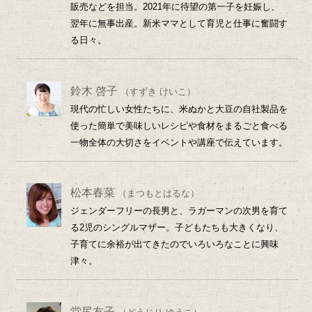
販売などを担当。2021年に待望の第一子を妊娠し、
翌年に無事出産。新米ママとして育児と仕事に奮闘す
る日々。
鈴木 啓子
（すずき けいこ）
現代の忙しい女性たちに、米ぬかと大豆の自社製品を
使った簡単で美味しいレシピや食材をまるごと食べる
一物全体の大切さをイベントや講座で伝えています。
松本春菜
（まつもとはるな）
ジェンダーフリーの長男と、ラガーマンの次男を育て
る2児のシングルマザー。子どもたちも大きくなり、
子育てに余裕が出てきたのでいろいろなことに興味
津々。
堂尻友子