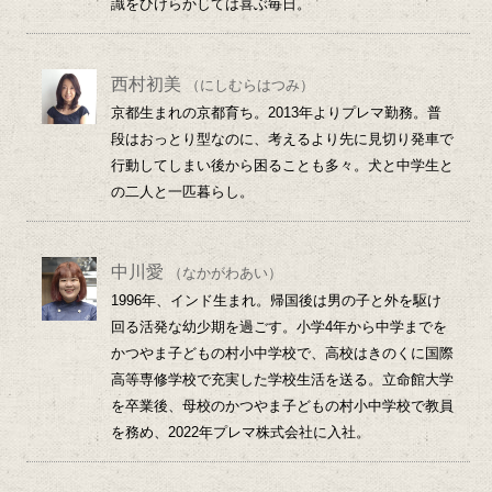
識をひけらかしては喜ぶ毎日。
西村初美
（にしむらはつみ）
京都生まれの京都育ち。2013年よりプレマ勤務。普
段はおっとり型なのに、考えるより先に見切り発車で
行動してしまい後から困ることも多々。犬と中学生と
の二人と一匹暮らし。
中川愛
（なかがわあい）
1996年、インド生まれ。帰国後は男の子と外を駆け
回る活発な幼少期を過ごす。小学4年から中学までを
かつやま子どもの村小中学校で、高校はきのくに国際
高等専修学校で充実した学校生活を送る。立命館大学
を卒業後、母校のかつやま子どもの村小中学校で教員
を務め、2022年プレマ株式会社に入社。