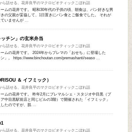
から話せる、花井良平のマクロビオティックこぼれ話
ームの花井です。 昭和30年代の子供の頃、朝食は、パン好きな男
きの父親が妥協して、1日置きにパン食とご飯食でした。 それが
ていませんが …
キッチン」の玄米弁当
から話せる、花井良平のマクロビオティックこぼれ話
ームの花井です。 2024年からプレマの「おせち」に登場した
tps://www.binchoutan.com/premashanti/seaso …
RISOU ＆ イフミック）
から話せる、花井良平のマクロビオティックこぼれ話
ームの花井です。 昨年2月にプレマルシェ・スタジオ中目黒（プ
リア中目黒駅前店と同じビルの3階）で開催された「イフミック」
したのですが、肌 …
1
から話せる、花井良平のマクロビオティックこぼれ話