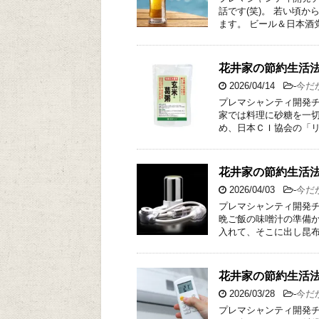
話です(笑)。 若い頃
ます。 ビール＆日本酒
花井家の節約生活法
2026/04/14
-
今だ
プレマシャンティ開発チ
家では料理に砂糖を一切
め、日本ＣＩ協会の「リ
花井家の節約生活法
2026/04/03
-
今だ
プレマシャンティ開発チ
晩ご飯の味噌汁の準備か
入れて、そこに出し昆布
花井家の節約生活
2026/03/28
-
今だ
プレマシャンティ開発チ