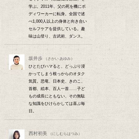
学ぶ。2011年、父の死を機にボ
ディワーカーに転身。全国で述
べ1,000人以上の身体と向き合い
セルフケアを提供している。趣
味は山登り、古武術、ダンス。
坂井歩
（さかい あゆみ）
ひとたびハマると、どっぷり浸
かってしまう根っからのオタク
気質。恐竜、日本史、きのこ、
首都、絵本、百人一首……子ど
もの成長にともない、その無駄
な知識をひけらかしては喜ぶ毎
日。
西村初美
（にしむらはつみ）