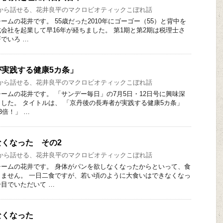
から話せる、花井良平のマクロビオティックこぼれ話
ムの花井です。 55歳だった2010年にゴーゴー（55）と背中を
会社を起業して早16年が経ちました。 第1期と第2期は税理士さ
でいろ …
実践する健康5カ条」
から話せる、花井良平のマクロビオティックこぼれ話
ームの花井です。 「サンデー毎日」の7月5日・12日号に興味深
した。 タイトルは、 「京丹後の長寿者が実践する健康5カ条」
3倍！」 …
くなった その2
から話せる、花井良平のマクロビオティックこぼれ話
ームの花井です。 身体がパンを欲しなくなったからといって、食
ません。 一日二食ですが、若い頃のように大食いはできなくなっ
目でいただいて …
なくなった