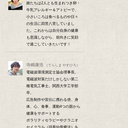
娘たちは2人とも生まれつき卵・
牛乳アレルギー＆アトピーで、
小さいころは食べるものや日々
の生活に四苦八苦していまし
た。これからは自分自身の健康
も意識しながら、前向きに笑顔
で過ごしていきたいです！
寺嶋康浩
（てらしま やすひろ）
電磁波環境測定士協会理事長。
電磁波対策だけしかしない第二
種電気工事士。関西大学工学部
卒。
広告制作や宣伝に携わる傍、身
体、心、食事、運動4つの面から
健康をサポートする
ポラリティセラピーやクラニオ
セイクラル（頭蓋仙骨療法）を