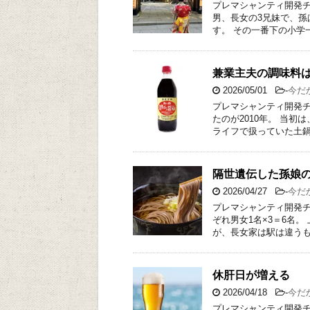
プレマシャンティ開発チ
男、長女の3兄妹で、孫
す。 その一番下の小学
兼業主夫の調味料
2026/05/01
-
今だ
プレマシャンティ開発チ
たのが2010年。 当
ライフで扱っていた土鍋
隔世遺伝した孫娘
2026/04/27
-
今だ
プレマシャンティ開発チ
ぞれ男女1名×3＝6名
が、長女家は駅は違うも
休肝日が増える
2026/04/18
-
今だ
プレマシャンティ開発チ