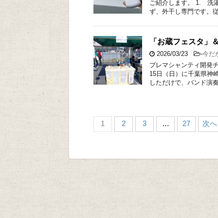
ご紹介します。 1. 
ず、外干し専門です。従
「お蔵フェスタ」
2026/03/23
-
今だ
プレマシャンティ開発チ
15日（日）に千葉県神
しただけで、バンド演奏
1
2
3
…
27
次へ 