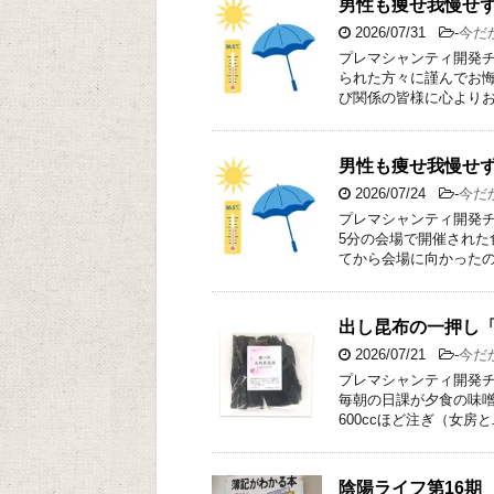
男性も痩せ我慢せ
2026/07/31
-
今だ
プレマシャンティ開発チ
られた方々に謹んでお
び関係の皆様に心よりお
男性も痩せ我慢せ
2026/07/24
-
今だ
プレマシャンティ開発チ
5分の会場で開催された
てから会場に向かったの
出し昆布の一押し
2026/07/21
-
今だ
プレマシャンティ開発チ
毎朝の日課が夕食の味噌
600ccほど注ぎ（女房
陰陽ライフ第16期