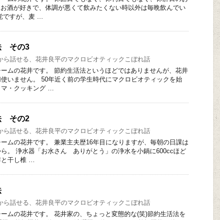
からお酒が好きで、体調が悪くて飲みたくない時以外は毎晩飲んでい
党ですが、麦 …
 その3
から話せる、花井良平のマクロビオティックこぼれ話
ームの花井です。 節約生活法というほどではありませんが、花井
使いません。 50年近く前の学生時代にマクロビオティックを始
マ・クッキング …
 その2
から話せる、花井良平のマクロビオティックこぼれ話
ームの花井です。 兼業主夫歴16年目になりますが、毎朝の日課は
ら。 浄水器「お水さん ありがとう」の浄水を小鍋に600ccほど
と干し椎 …
法
から話せる、花井良平のマクロビオティックこぼれ話
ームの花井です。 花井家の、ちょっと変態的な(笑)節約生活法を