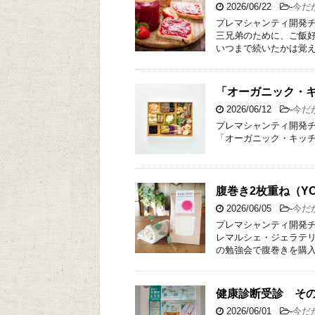
2026/06/22
-
今だ
プレマシャンティ開発チ
三兄弟のために、ご飯好
いつまで続いたかは覚え
「オーガニック・
2026/06/12
-
今だ
プレマシャンティ開発チ
「オーガニック・キッチン」。 ht
腹巻き2枚重ね（YO
2026/06/05
-
今だ
プレマシャンティ開発チ
レマルシェ・ジェラテ
の勉強会で腹巻きを購入
健康診断受診 その
2026/06/01
-
今だ