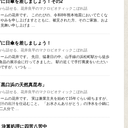
ずに日傘を差しましょう！その2
から話せる、花井良平のマクロビオティックこぼれ話
ームの花井です。 このたびの、令和8年熊本地震において亡くな
悔やみを申し上げますとともに、被災された方、そのご家族、およ
見舞い申し上げま …
ずに日傘を差しましょう！
から話せる、花井良平のマクロビオティックこぼれ話
ームの花井です。 先日、猛暑日の中、山手線の浜松町駅から徒歩
食品の展示会に行ってきました。 駅の近くで手打蕎麦をいただい
ですが、いつも …
「黒口浜の天然真昆布」
から話せる、花井良平のマクロビオティックこぼれ話
ームの花井です。 実は兼業主夫を始めて15年ぐらい経ちますが、
汁の出汁を仕込むこと。 「お水さんありがとう」の浄水を小鍋に
と二人分で …
 決算処理に四苦八苦中