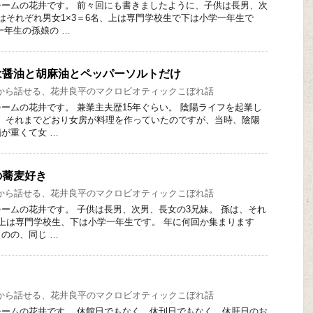
ームの花井です。 前々回にも書きましたように、子供は長男、次
はそれぞれ男女1×3＝6名、上は専門学校生で下は小学一年生で
一年生の孫娘の …
は醤油と胡麻油とペッパーソルトだけ
から話せる、花井良平のマクロビオティックこぼれ話
ームの花井です。 兼業主夫歴15年ぐらい。 陰陽ライフを起業し
初は、それまでどおり女房が料理を作っていたのですが、当時、陰陽
が重くて女 …
の蕎麦好き
から話せる、花井良平のマクロビオティックこぼれ話
ームの花井です。 子供は長男、次男、長女の3兄妹。 孫は、それ
。 上は専門学校生、下は小学一年生です。 年に何回か集まります
のの、同じ …
から話せる、花井良平のマクロビオティックこぼれ話
ームの花井です。 休館日でもなく、休刊日でもなく、休肝日のお