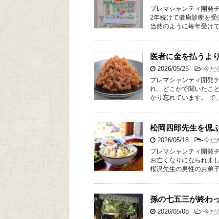
プレマシャンティ開発チ
2年続けて健康診断を受
当然のように毎年受けて
医者に金を払うよ
2026/05/25
-
今だ
プレマシャンティ開発チ
れ、どこかで聞いたこ
かり忘れています。 で
松岡四郎先生を偲
2026/05/18
-
今だ
プレマシャンティ開発チ
お亡くなりになられました
桜沢先生の男性のお弟子
孫の七五三が終わ
2026/05/08
-
今だ