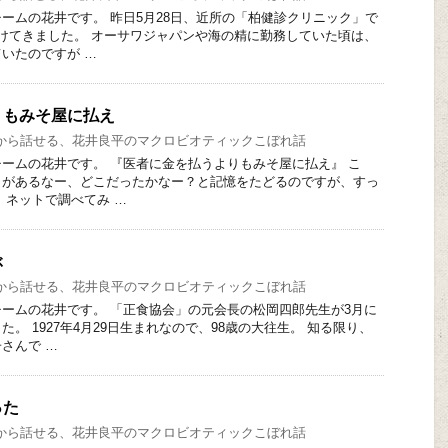
ームの花井です。 昨日5月28日、近所の「柏健診クリニック」で
けてきました。 オーサワジャパンや海の精に勤務していた頃は、
いたのですが …
りもみそ屋に払え
から話せる、花井良平のマクロビオティックこぼれ話
ームの花井です。 『医者に金を払うよりもみそ屋に払え』 こ
とがあるなー、どこだったかなー？と記憶をたどるのですが、すっ
、ネットで調べてみ …
ぶ
から話せる、花井良平のマクロビオティックこぼれ話
ームの花井です。 「正食協会」の元会長の松岡四郎先生が3月に
。 1927年4月29日生まれなので、98歳の大往生。 知る限り、
さんで …
った
から話せる、花井良平のマクロビオティックこぼれ話