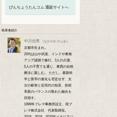
びんちょうたんコム 通販サイトへ
執筆者紹介
中川信男
（なかがわ のぶお）
京都市生まれ。
20代は山や武道、インドや東南
アジア諸国で修行。3人の介護、
5人の子育てを通じ、東西の自然
療法に親しむ。 ただし、最新科
学と医学の進化も否定せず、太
古の叡智と近現代の知見、技術
革新のバランスの取れた融合を
目指す。
1999年プレマ事務所設立、現プ
レマ株式会社 代表取締役。
2018、2019、2020年イタリアジ