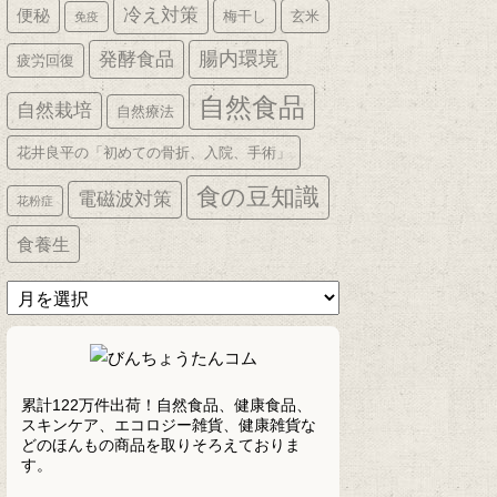
冷え対策
便秘
梅干し
玄米
免疫
発酵食品
腸内環境
疲労回復
自然食品
自然栽培
自然療法
花井良平の「初めての骨折、入院、手術」
食の豆知識
電磁波対策
花粉症
食養生
ア
ー
カ
イ
ブ
累計122万件出荷！自然食品、健康食品、
スキンケア、エコロジー雑貨、健康雑貨な
どのほんもの商品を取りそろえておりま
す。