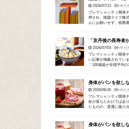
2026/07/13
-
今だ
プレマシャンティ開発チー
押され、陰陽ライフ株式
んにお願いせず、税務署
「京丹後の長寿者が
2026/07/03
-
今だ
プレマシャンティ開発チ
い記事が掲載されていま
「100歳超が全国平均の
身体がパンを欲しな
2026/06/26
-
今だ
プレマシャンティ開発チ
欲が落ちたわけではあり
たものの、普通に腹八分
身体がパンを欲し