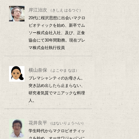
岸江治次
（きしえ はるつぐ）
20代に桜沢思想に出会いマクロ
ビオティックを始め、新卒でム
ソー株式会社入社、及び、正食
協会にて30年間勤務。現在プレ
マ株式会社執行役員
横山奈保
（よこやま なほ）
プレマシャンティのお母さん。
突き詰め出したら止まらない、
研究者気質でマニアックな料理
人。
花井良平
（はないりょうへい）
学生時代からマクロビオティッ
クを始め、オーサワジャパンに