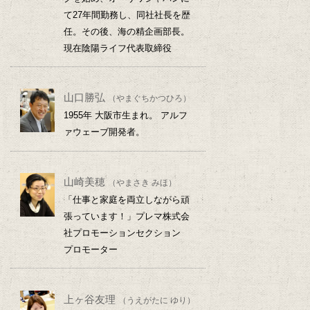
て27年間勤務し、同社社長を歴
任。その後、海の精企画部長。
現在陰陽ライフ代表取締役
山口勝弘
（やまぐちかつひろ）
1955年 大阪市生まれ。 アルフ
ァウェーブ開発者。
山崎美穂
（やまさき みほ）
「仕事と家庭を両立しながら頑
張っています！」プレマ株式会
社プロモーションセクション
プロモーター
上ヶ谷友理
（うえがたに ゆり）