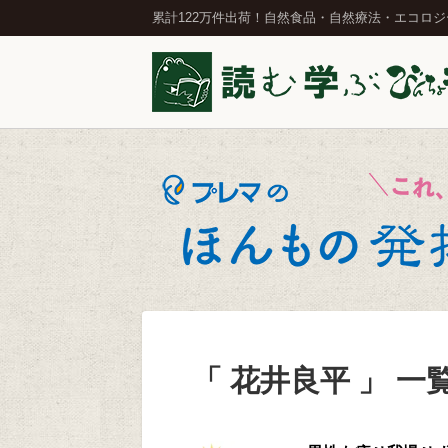
累計122万件出荷！自然食品・自然療法・エコロ
「 花井良平 」 一