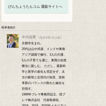
びんちょうたんコム 通販サイトへ
執筆者紹介
中川信男
（なかがわ のぶお）
京都市生まれ。
20代は山や武道、インドや東南
アジア諸国で修行。3人の介護、
5人の子育てを通じ、東西の自然
療法に親しむ。 ただし、最新科
学と医学の進化も否定せず、太
古の叡智と近現代の知見、技術
革新のバランスの取れた融合を
目指す。
1999年プレマ事務所設立、現プ
レマ株式会社 代表取締役。
2018、2019、2020年イタリアジ