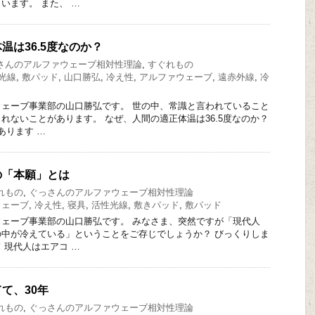
います。 また、 …
温は36.5度なのか？
さんのアルファウェーブ相対性理論
,
すぐれもの
光線
,
敷パッド
,
山口勝弘
,
冷え性
,
アルファウェーブ
,
遠赤外線
,
冷
ェーブ事業部の山口勝弘です。 世の中、常識と言われていること
れないことがあります。 なぜ、人間の適正体温は36.5度なのか？
あります …
の「本願」とは
れもの
,
ぐっさんのアルファウェーブ相対性理論
ウェーブ
,
冷え性
,
寝具
,
活性光線
,
敷きパッド
,
敷パッド
ェーブ事業部の山口勝弘です。 みなさま、突然ですが「現代人
中が冷えている」ということをご存じでしょうか？ びっくりしま
！現代人はエアコ …
て、30年
れもの
,
ぐっさんのアルファウェーブ相対性理論