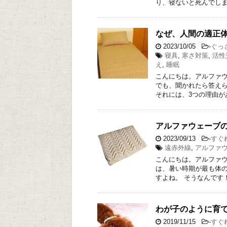
り、寝ないと死んでしま
なぜ、人間の適正体
2023/10/05
-
ぐっ
寝具
,
寒さ対策
,
活性
え
,
睡眠
こんにちは。アルファウ
でも、聞かれたら答えら
それには、3つの理由が
アルファウェーブ
2023/09/13
-
すぐ
遠赤外線
,
アルファ
こんにちは。アルファウ
は、暑い時期が最も体の
すよね。 そうなんです
わが子のように育て
2019/11/15
-
すぐ