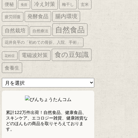
冷え対策
便秘
梅干し
玄米
免疫
発酵食品
腸内環境
疲労回復
自然食品
自然栽培
自然療法
花井良平の「初めての骨折、入院、手術」
食の豆知識
電磁波対策
花粉症
食養生
ア
ー
カ
イ
ブ
累計122万件出荷！自然食品、健康食品、
スキンケア、エコロジー雑貨、健康雑貨な
どのほんもの商品を取りそろえておりま
す。