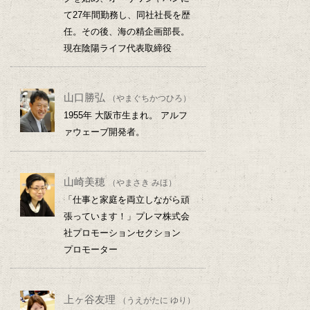
て27年間勤務し、同社社長を歴
任。その後、海の精企画部長。
現在陰陽ライフ代表取締役
山口勝弘
（やまぐちかつひろ）
1955年 大阪市生まれ。 アルフ
ァウェーブ開発者。
山崎美穂
（やまさき みほ）
「仕事と家庭を両立しながら頑
張っています！」プレマ株式会
社プロモーションセクション
プロモーター
上ヶ谷友理
（うえがたに ゆり）