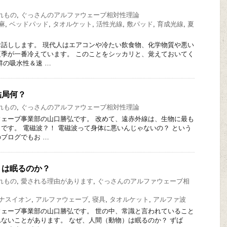
れもの
,
ぐっさんのアルファウェーブ相対性理論
麻
,
ベッドパッド
,
タオルケット
,
活性光線
,
敷パッド
,
育成光線
,
夏
話しします。 現代人はエアコンや冷たい飲食物、化学物質や悪い
季が一番冷えています。 このことをシッカリと、覚えておいてく
群の吸水性＆速 …
結局何？
れもの
,
ぐっさんのアルファウェーブ相対性理論
ェーブ事業部の山口勝弘です。 改めて、遠赤外線は、生物に最も
です。 電磁波？！ 電磁波って身体に悪いんじゃないの？ という
ブログでもお …
）は眠るのか？
れもの
,
愛される理由があります
,
ぐっさんのアルファウェーブ相
ナスイオン
,
アルファウェーブ
,
寝具
,
タオルケット
,
アルファ波
ェーブ事業部の山口勝弘です。 世の中、常識と言われていること
ないことがあります。 なぜ、人間（動物）は眠るのか？ ずば