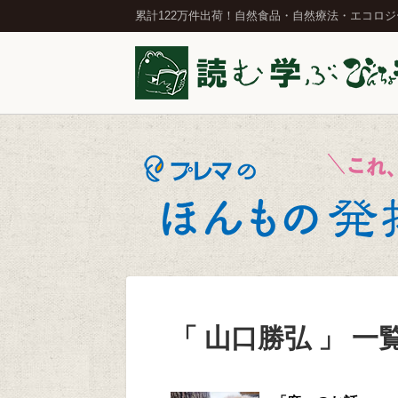
累計122万件出荷！自然食品・自然療法・エコロ
「 山口勝弘 」 一