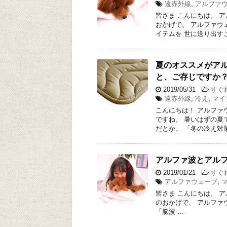
遠赤外線
,
アルファ
皆さま こんにちは。 
おかげで、 アルファウ
イテムを 世に送り出す
夏のオススメがアル
と、ご存じですか
2019/05/31
-
すぐ
遠赤外線
,
冷え
,
マイ
こんにちは！ アルファ
ですね。 暑いはずの夏
だとか。 「冬の冷え対
アルファ波とアル
2019/01/21
-
すぐ
アルファウェーブ
,
皆さま こんにちは。 
のおかげで、 アルファ
「脳波 …