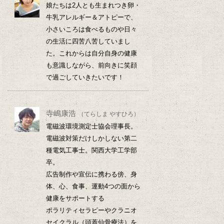
娘たちは2人とも生まれつき卵・
牛乳アレルギー＆アトピーで、
小さいころは食べるものや日々
の生活に四苦八苦していまし
た。これからは自分自身の健康
も意識しながら、前向きに笑顔
で過ごしていきたいです！
寺嶋康浩
（てらしま やすひろ）
電磁波環境測定士協会理事長。
電磁波対策だけしかしない第二
種電気工事士。関西大学工学部
卒。
広告制作や宣伝に携わる傍、身
体、心、食事、運動4つの面から
健康をサポートする
ポラリティセラピーやクラニオ
セイクラル（頭蓋仙骨療法）を