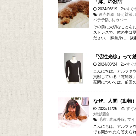
「麻」のお話
2024/08/19
-
すぐ
遠赤外線
,
冷え対策
,
バテ予防
,
枕カバー
その前に大切なことをお
ストレスで、体の中は夏
ださい。 麻自身に、抜
「活性光線」って
2024/03/24
-
すぐ
こんにちは。アルファウ
貢献している「電磁波」
疑問については、前回の
なぜ、人間（動物
2023/11/26
-
すぐ
対性理論
毛布
,
遠赤外線
,
マイ
こんにちは。アルファウ
でも聞かれたら答えられ