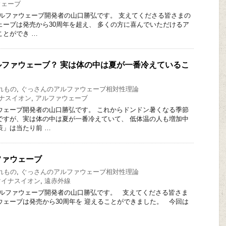
ウェーブ
アルファウェーブ開発者の山口勝弘です。 支えてくださる皆さまの
ェーブは発売から30周年を超え、 多くの方に喜んでいただけるア
ことができ …
ファウェーブ？ 実は体の中は夏が一番冷えているこ
？
れもの
,
ぐっさんのアルファウェーブ相対性理論
ナスイオン
,
アルファウェーブ
ウェーブ開発者の山口勝弘です。 これからドンドン暑くなる季節
ですが、実は体の中は夏が一番冷えていて、 低体温の人も増加中
策」は当たり前 …
ファウェーブ
れもの
,
ぐっさんのアルファウェーブ相対性理論
マイナスイオン
,
遠赤外線
アルファウェーブ開発者の山口勝弘です。 支えてくださる皆さま
ウェーブは発売から30周年を 迎えることができました。 今回は