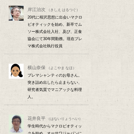
岸江治次
（きしえ はるつぐ）
20代に桜沢思想に出会いマクロ
ビオティックを始め、新卒でム
ソー株式会社入社、及び、正食
協会にて30年間勤務。現在プレ
マ株式会社執行役員
横山奈保
（よこやま なほ）
プレマシャンティのお母さん。
突き詰め出したら止まらない、
研究者気質でマニアックな料理
人。
花井良平
（はないりょうへい）
学生時代からマクロビオティッ
クを始め、オーサワジャパンに