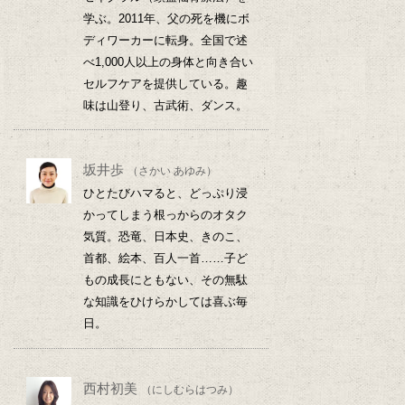
学ぶ。2011年、父の死を機にボ
ディワーカーに転身。全国で述
べ1,000人以上の身体と向き合い
セルフケアを提供している。趣
味は山登り、古武術、ダンス。
坂井歩
（さかい あゆみ）
ひとたびハマると、どっぷり浸
かってしまう根っからのオタク
気質。恐竜、日本史、きのこ、
首都、絵本、百人一首……子ど
もの成長にともない、その無駄
な知識をひけらかしては喜ぶ毎
日。
西村初美
（にしむらはつみ）