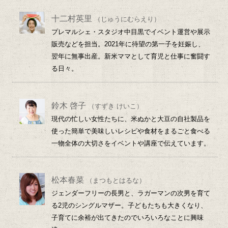
十二村英里
（じゅうにむらえり）
プレマルシェ・スタジオ中目黒でイベント運営や展示
販売などを担当。2021年に待望の第一子を妊娠し、
翌年に無事出産。新米ママとして育児と仕事に奮闘す
る日々。
鈴木 啓子
（すずき けいこ）
現代の忙しい女性たちに、米ぬかと大豆の自社製品を
使った簡単で美味しいレシピや食材をまるごと食べる
一物全体の大切さをイベントや講座で伝えています。
松本春菜
（まつもとはるな）
ジェンダーフリーの長男と、ラガーマンの次男を育て
る2児のシングルマザー。子どもたちも大きくなり、
子育てに余裕が出てきたのでいろいろなことに興味