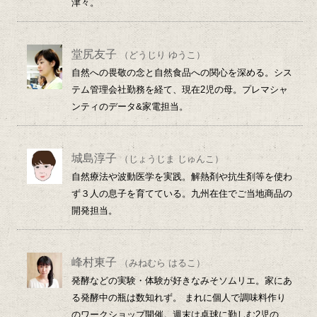
津々。
堂尻友子
（どうじり ゆうこ）
自然への畏敬の念と自然食品への関心を深める。シス
テム管理会社勤務を経て、現在2児の母。プレマシャ
ンティのデータ&家電担当。
城島淳子
（じょうじま じゅんこ）
自然療法や波動医学を実践。解熱剤や抗生剤等を使わ
ず３人の息子を育てている。九州在住でご当地商品の
開発担当。
峰村東子
（みねむら はるこ）
発酵などの実験・体験が好きなみそソムリエ。家にあ
る発酵中の瓶は数知れず。 まれに個人で調味料作り
のワークショップ開催。週末は卓球に勤しむ2児の