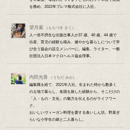
を務め、2022年プレマ株式会社に入社。
望月索
（もちづき さく）
人一倍不摂生な出版仕事人が37 歳、40 歳、44 歳で
出産、育児の経験も積み、健やかな暮らしについて学
び合う協会の設立メンバーに。編集、ライター、一般
社団法人日本マクロヘルス協会理事。
内田光香
（うちだ みか）
編集職を経て、2021年入社。生まれた時から数多く
の土地で暮らし、各国を旅した経験から、そこだけの
「人・もの・文化」の魅力を伝えるのがライフワー
ク。
おいしいヴィーガン料理を愛する食いしん坊。野菜ぎ
らいな小学生の娘と二人暮らし。