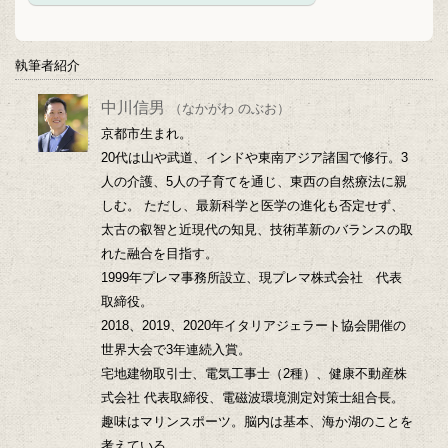
執筆者紹介
中川信男
（なかがわ のぶお）
京都市生まれ。
20代は山や武道、インドや東南アジア諸国で修行。3
人の介護、5人の子育てを通じ、東西の自然療法に親
しむ。 ただし、最新科学と医学の進化も否定せず、
太古の叡智と近現代の知見、技術革新のバランスの取
れた融合を目指す。
1999年プレマ事務所設立、現プレマ株式会社 代表
取締役。
2018、2019、2020年イタリアジェラート協会開催の
世界大会で3年連続入賞。
宅地建物取引士、電気工事士（2種）、健康不動産株
式会社 代表取締役、電磁波環境測定対策士組合長。
趣味はマリンスポーツ。脳内は基本、海か湖のことを
考えている。