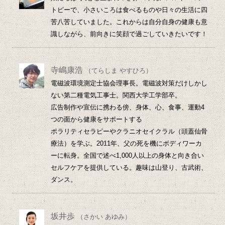
トピーで、小さいころは食べるものや日々の生活に四
苦八苦していました。これからは自分自身の健康も意
識しながら、前向きに笑顔で過ごしていきたいです！
寺嶋康浩
（てらしま やすひろ）
電磁波環境測定士協会理事長。電磁波対策だけしかし
ない第二種電気工事士。関西大学工学部卒。
広告制作や宣伝に携わる傍、身体、心、食事、運動4
つの面から健康をサポートする
ポラリティセラピーやクラニオセイクラル（頭蓋仙骨
療法）を学ぶ。2011年、父の死を機にボディワーカ
ーに転身。全国で述べ1,000人以上の身体と向き合い
セルフケアを提供している。趣味は山登り、古武術、
ダンス。
坂井歩
（さかい あゆみ）