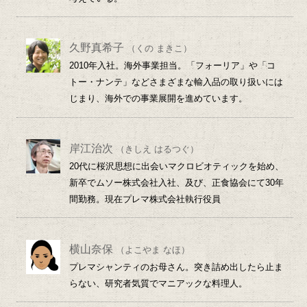
久野真希子
（くの まきこ）
2010年入社。海外事業担当。「フォーリア」や「コ
トー・ナンテ」などさまざまな輸入品の取り扱いには
じまり、海外での事業展開を進めています。
岸江治次
（きしえ はるつぐ）
20代に桜沢思想に出会いマクロビオティックを始め、
新卒でムソー株式会社入社、及び、正食協会にて30年
間勤務。現在プレマ株式会社執行役員
横山奈保
（よこやま なほ）
プレマシャンティのお母さん。突き詰め出したら止ま
らない、研究者気質でマニアックな料理人。