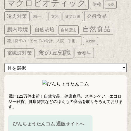
マクロビオティック
便秘
免疫
発酵食品
冷え対策
梅干し
玄米
疲労回復
自然食品
腸内環境
自然栽培
自然療法
花井良平の「初めての骨折、入院、手術」
花粉症
食の豆知識
電磁波対策
食養生
ア
ー
カ
イ
ブ
累計122万件出荷！自然食品、健康食品、スキンケア、エコロ
ジー雑貨、健康雑貨などのほんもの商品を取りそろえておりま
す。
びんちょうたんコム 通販サイトへ