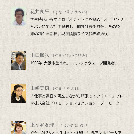
花井良平
（はないりょうへい）
学生時代からマクロビオティックを始め、オーサワジ
ャパンにて27年間勤務し、同社社長を歴任。その後、
海の精企画部長。現在陰陽ライフ代表取締役
山口勝弘
（やまぐちかつひろ）
1955年 大阪市生まれ。 アルファウェーブ開発者。
山崎美穂
（やまさき みほ）
「仕事と家庭を両立しながら頑張っています！」プレ
マ株式会社プロモーションセクション プロモーター
上ヶ谷友理
（うえがたに ゆり）
娘たちは2人とも生まれつき卵・牛乳アレルギー＆ア