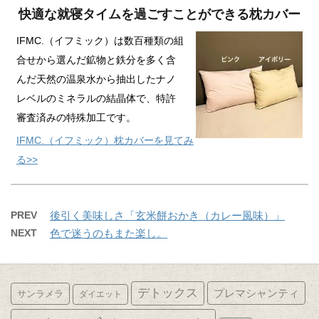
快適な就寝タイムを過ごすことができる枕カバー
IFMC.（イフミック）は数百種類の組
合せから選んだ鉱物と鉄分を多く含
んだ天然の温泉水から抽出したナノ
レベルのミネラルの結晶体で、特許
審査済みの特殊加工です。
IFMC.（イフミック）枕カバーを見てみ
る>>
PREV
後引く美味しさ「玄米餅おかき（カレー風味）」
NEXT
色で迷うのもまた楽し。
デトックス
プレマシャンティ
サンラメラ
ダイエット