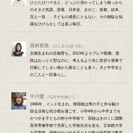
ひとたびハマると、どっぷり浸かってしまう根っから
のオタク気質。恐竜、日本史、きのこ、首都、絵本、
百人一首……子どもの成長にともない、その無駄な知
識をひけらかしては喜ぶ毎日。
西村初美
（にしむらはつみ）
京都生まれの京都育ち。2013年よりプレマ勤務。普
段はおっとり型なのに、考えるより先に見切り発車で
行動してしまい後から困ることも多々。犬と中学生と
の二人と一匹暮らし。
中川愛
（なかがわあい）
1996年、インド生まれ。帰国後は男の子と外を駆け
回る活発な幼少期を過ごす。小学4年から中学までを
かつやま子どもの村小中学校で、高校はきのくに国際
高等専修学校で充実した学校生活を送る。立命館大学
を卒業後、母校のかつやま子どもの村小中学校で教員