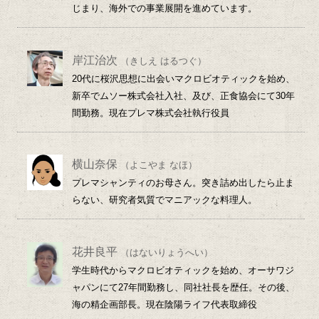
じまり、海外での事業展開を進めています。
岸江治次
（きしえ はるつぐ）
20代に桜沢思想に出会いマクロビオティックを始め、
新卒でムソー株式会社入社、及び、正食協会にて30年
間勤務。現在プレマ株式会社執行役員
横山奈保
（よこやま なほ）
プレマシャンティのお母さん。突き詰め出したら止ま
らない、研究者気質でマニアックな料理人。
花井良平
（はないりょうへい）
学生時代からマクロビオティックを始め、オーサワジ
ャパンにて27年間勤務し、同社社長を歴任。その後、
海の精企画部長。現在陰陽ライフ代表取締役