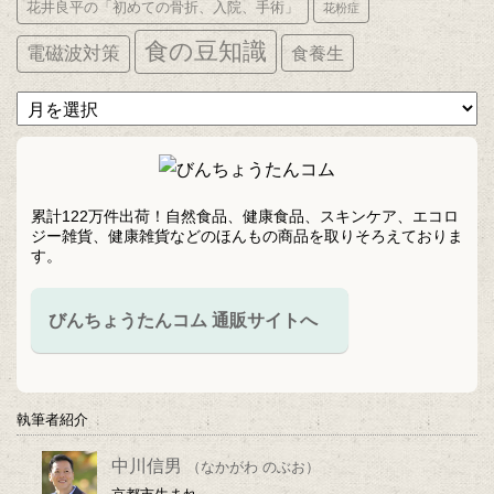
花井良平の「初めての骨折、入院、手術」
花粉症
食の豆知識
電磁波対策
食養生
ア
ー
カ
イ
ブ
累計122万件出荷！自然食品、健康食品、スキンケア、エコロ
ジー雑貨、健康雑貨などのほんもの商品を取りそろえておりま
す。
びんちょうたんコム 通販サイトへ
執筆者紹介
中川信男
（なかがわ のぶお）