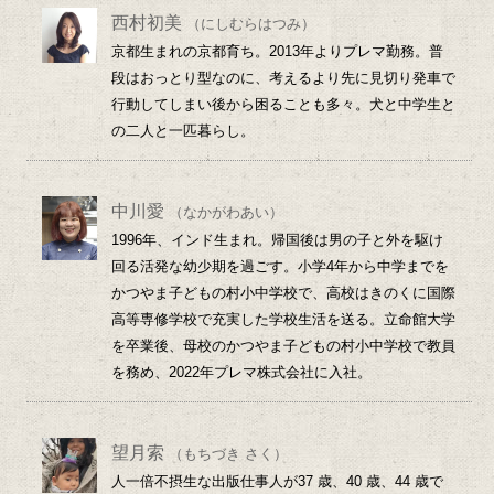
西村初美
（にしむらはつみ）
京都生まれの京都育ち。2013年よりプレマ勤務。普
段はおっとり型なのに、考えるより先に見切り発車で
行動してしまい後から困ることも多々。犬と中学生と
の二人と一匹暮らし。
中川愛
（なかがわあい）
1996年、インド生まれ。帰国後は男の子と外を駆け
回る活発な幼少期を過ごす。小学4年から中学までを
かつやま子どもの村小中学校で、高校はきのくに国際
高等専修学校で充実した学校生活を送る。立命館大学
を卒業後、母校のかつやま子どもの村小中学校で教員
を務め、2022年プレマ株式会社に入社。
望月索
（もちづき さく）
人一倍不摂生な出版仕事人が37 歳、40 歳、44 歳で