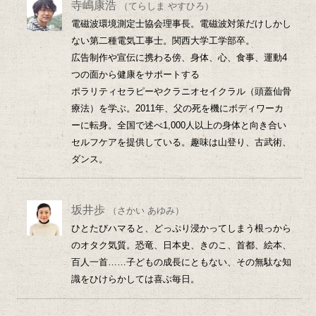
寺嶋康浩
（てらしま やすひろ）
電磁波環境測定士協会理事長。電磁波対策だけしかし
ない第二種電気工事士。関西大学工学部卒。
広告制作や宣伝に携わる傍、身体、心、食事、運動4
つの面から健康をサポートする
ポラリティセラピーやクラニオセイクラル（頭蓋仙骨
療法）を学ぶ。2011年、父の死を機にボディワーカ
ーに転身。全国で述べ1,000人以上の身体と向き合い
セルフケアを提供している。趣味は山登り、古武術、
ダンス。
坂井歩
（さかい あゆみ）
ひとたびハマると、どっぷり浸かってしまう根っから
のオタク気質。恐竜、日本史、きのこ、首都、絵本、
百人一首……子どもの成長にともない、その無駄な知
識をひけらかしては喜ぶ毎日。