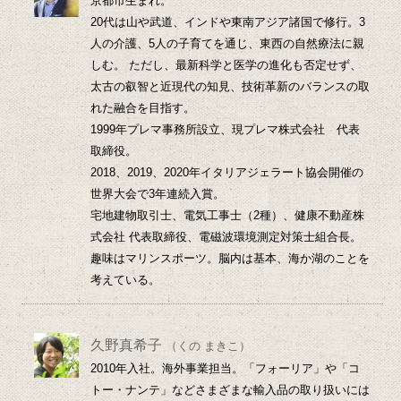
京都市生まれ。
20代は山や武道、インドや東南アジア諸国で修行。3
人の介護、5人の子育てを通じ、東西の自然療法に親
しむ。 ただし、最新科学と医学の進化も否定せず、
太古の叡智と近現代の知見、技術革新のバランスの取
れた融合を目指す。
1999年プレマ事務所設立、現プレマ株式会社 代表
取締役。
2018、2019、2020年イタリアジェラート協会開催の
世界大会で3年連続入賞。
宅地建物取引士、電気工事士（2種）、健康不動産株
式会社 代表取締役、電磁波環境測定対策士組合長。
趣味はマリンスポーツ。脳内は基本、海か湖のことを
考えている。
久野真希子
（くの まきこ）
2010年入社。海外事業担当。「フォーリア」や「コ
トー・ナンテ」などさまざまな輸入品の取り扱いには