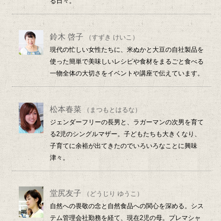
る日々。
鈴木 啓子
（すずき けいこ）
現代の忙しい女性たちに、米ぬかと大豆の自社製品を
使った簡単で美味しいレシピや食材をまるごと食べる
一物全体の大切さをイベントや講座で伝えています。
松本春菜
（まつもとはるな）
ジェンダーフリーの長男と、ラガーマンの次男を育て
る2児のシングルマザー。子どもたちも大きくなり、
子育てに余裕が出てきたのでいろいろなことに興味
津々。
堂尻友子
（どうじり ゆうこ）
自然への畏敬の念と自然食品への関心を深める。シス
テム管理会社勤務を経て、現在2児の母。プレマシャ