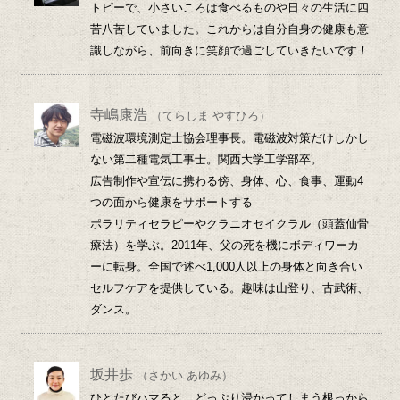
トピーで、小さいころは食べるものや日々の生活に四
苦八苦していました。これからは自分自身の健康も意
識しながら、前向きに笑顔で過ごしていきたいです！
寺嶋康浩
（てらしま やすひろ）
電磁波環境測定士協会理事長。電磁波対策だけしかし
ない第二種電気工事士。関西大学工学部卒。
広告制作や宣伝に携わる傍、身体、心、食事、運動4
つの面から健康をサポートする
ポラリティセラピーやクラニオセイクラル（頭蓋仙骨
療法）を学ぶ。2011年、父の死を機にボディワーカ
ーに転身。全国で述べ1,000人以上の身体と向き合い
セルフケアを提供している。趣味は山登り、古武術、
ダンス。
坂井歩
（さかい あゆみ）
ひとたびハマると、どっぷり浸かってしまう根っから