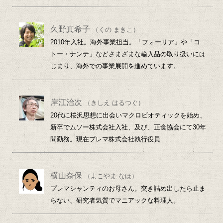
久野真希子
（くの まきこ）
2010年入社。海外事業担当。「フォーリア」や「コ
トー・ナンテ」などさまざまな輸入品の取り扱いには
じまり、海外での事業展開を進めています。
岸江治次
（きしえ はるつぐ）
20代に桜沢思想に出会いマクロビオティックを始め、
新卒でムソー株式会社入社、及び、正食協会にて30年
間勤務。現在プレマ株式会社執行役員
横山奈保
（よこやま なほ）
プレマシャンティのお母さん。突き詰め出したら止ま
らない、研究者気質でマニアックな料理人。