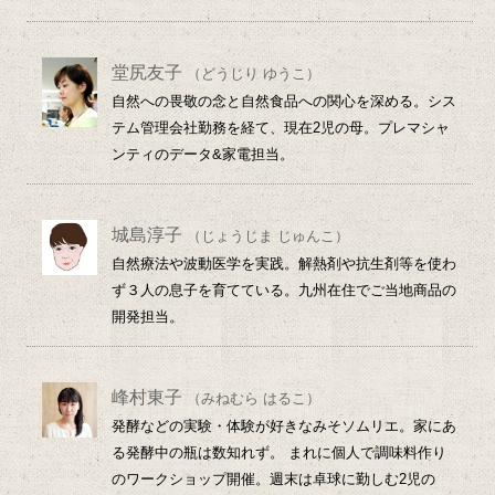
堂尻友子
（どうじり ゆうこ）
自然への畏敬の念と自然食品への関心を深める。シス
テム管理会社勤務を経て、現在2児の母。プレマシャ
ンティのデータ&家電担当。
城島淳子
（じょうじま じゅんこ）
自然療法や波動医学を実践。解熱剤や抗生剤等を使わ
ず３人の息子を育てている。九州在住でご当地商品の
開発担当。
峰村東子
（みねむら はるこ）
発酵などの実験・体験が好きなみそソムリエ。家にあ
る発酵中の瓶は数知れず。 まれに個人で調味料作り
のワークショップ開催。週末は卓球に勤しむ2児の