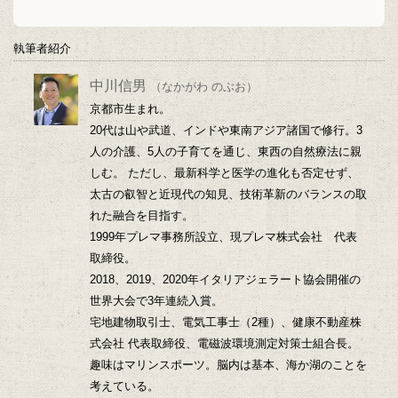
執筆者紹介
中川信男
（なかがわ のぶお）
京都市生まれ。
20代は山や武道、インドや東南アジア諸国で修行。3
人の介護、5人の子育てを通じ、東西の自然療法に親
しむ。 ただし、最新科学と医学の進化も否定せず、
太古の叡智と近現代の知見、技術革新のバランスの取
れた融合を目指す。
1999年プレマ事務所設立、現プレマ株式会社 代表
取締役。
2018、2019、2020年イタリアジェラート協会開催の
世界大会で3年連続入賞。
宅地建物取引士、電気工事士（2種）、健康不動産株
式会社 代表取締役、電磁波環境測定対策士組合長。
趣味はマリンスポーツ。脳内は基本、海か湖のことを
考えている。