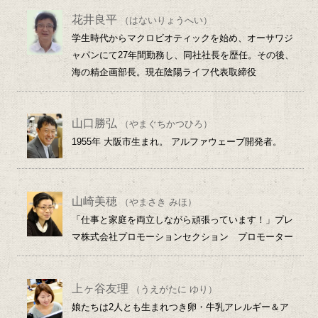
花井良平
（はないりょうへい）
学生時代からマクロビオティックを始め、オーサワジ
ャパンにて27年間勤務し、同社社長を歴任。その後、
海の精企画部長。現在陰陽ライフ代表取締役
山口勝弘
（やまぐちかつひろ）
1955年 大阪市生まれ。 アルファウェーブ開発者。
山崎美穂
（やまさき みほ）
「仕事と家庭を両立しながら頑張っています！」プレ
マ株式会社プロモーションセクション プロモーター
上ヶ谷友理
（うえがたに ゆり）
娘たちは2人とも生まれつき卵・牛乳アレルギー＆ア