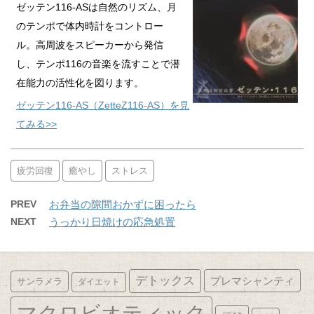
ゼッテン116-ASは自然のリズム、月
のテンポで体内時計をコントロー
ル。高周波をスピーカーから発信
し、テンポ116の音楽を流すことで潜
在能力の活性化を図ります。
ゼッテン116-AS（ZetteZ116-AS）を見
てみる>>
疲労回復
癒やし
ストレス
PREV
お弁当の隙間おかずに困ったら
NEXT
うっかり日焼けの応急処置
デトックス
プレマシャンティ
サンラメラ
ダイエット
マクロビオティック