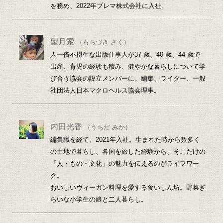
を務め、2022年プレマ株式会社に入社。
望月索
（もちづき さく）
人一倍不摂生な出版仕事人が37 歳、40 歳、44 歳で
出産、育児の経験も積み、健やかな暮らしについて学
び合う協会の設立メンバーに。編集、ライター、一般
社団法人日本マクロヘルス協会理事。
内田光香
（うちだ みか）
編集職を経て、2021年入社。生まれた時から数多く
の土地で暮らし、各国を旅した経験から、そこだけの
「人・もの・文化」の魅力を伝えるのがライフワー
ク。
おいしいヴィーガン料理を愛する食いしん坊。野菜ぎ
らいな小学生の娘と二人暮らし。