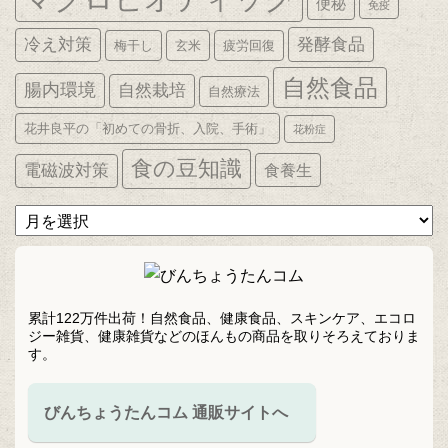
便秘
免疫
発酵食品
冷え対策
梅干し
玄米
疲労回復
自然食品
腸内環境
自然栽培
自然療法
花井良平の「初めての骨折、入院、手術」
花粉症
食の豆知識
電磁波対策
食養生
ア
ー
カ
イ
ブ
累計122万件出荷！自然食品、健康食品、スキンケア、エコロ
ジー雑貨、健康雑貨などのほんもの商品を取りそろえておりま
す。
びんちょうたんコム 通販サイトへ