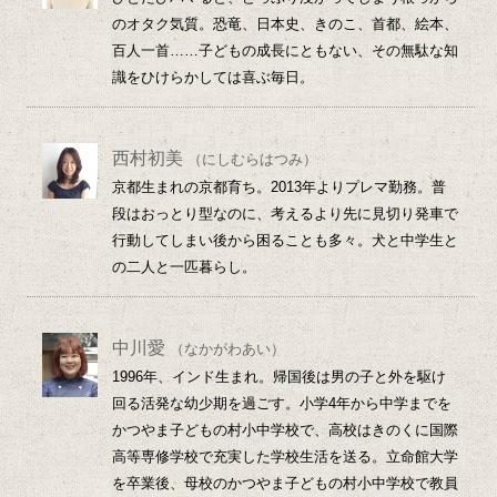
のオタク気質。恐竜、日本史、きのこ、首都、絵本、
百人一首……子どもの成長にともない、その無駄な知
識をひけらかしては喜ぶ毎日。
西村初美
（にしむらはつみ）
京都生まれの京都育ち。2013年よりプレマ勤務。普
段はおっとり型なのに、考えるより先に見切り発車で
行動してしまい後から困ることも多々。犬と中学生と
の二人と一匹暮らし。
中川愛
（なかがわあい）
1996年、インド生まれ。帰国後は男の子と外を駆け
回る活発な幼少期を過ごす。小学4年から中学までを
かつやま子どもの村小中学校で、高校はきのくに国際
高等専修学校で充実した学校生活を送る。立命館大学
を卒業後、母校のかつやま子どもの村小中学校で教員