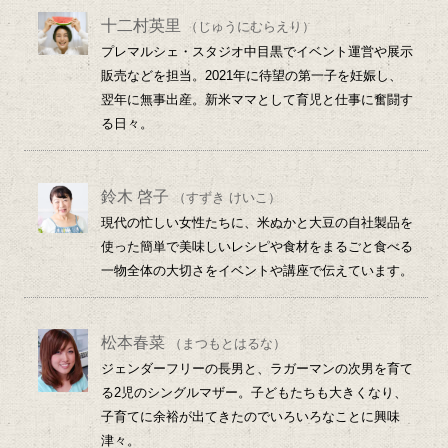
十二村英里
（じゅうにむらえり）
プレマルシェ・スタジオ中目黒でイベント運営や展示
販売などを担当。2021年に待望の第一子を妊娠し、
翌年に無事出産。新米ママとして育児と仕事に奮闘す
る日々。
鈴木 啓子
（すずき けいこ）
現代の忙しい女性たちに、米ぬかと大豆の自社製品を
使った簡単で美味しいレシピや食材をまるごと食べる
一物全体の大切さをイベントや講座で伝えています。
松本春菜
（まつもとはるな）
ジェンダーフリーの長男と、ラガーマンの次男を育て
る2児のシングルマザー。子どもたちも大きくなり、
子育てに余裕が出てきたのでいろいろなことに興味
津々。