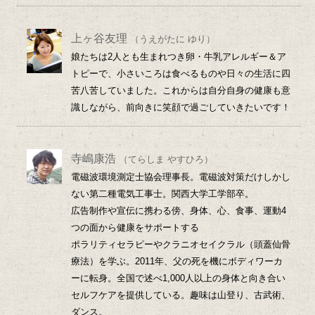
上ヶ谷友理
（うえがたに ゆり）
娘たちは2人とも生まれつき卵・牛乳アレルギー＆ア
トピーで、小さいころは食べるものや日々の生活に四
苦八苦していました。これからは自分自身の健康も意
識しながら、前向きに笑顔で過ごしていきたいです！
寺嶋康浩
（てらしま やすひろ）
電磁波環境測定士協会理事長。電磁波対策だけしかし
ない第二種電気工事士。関西大学工学部卒。
広告制作や宣伝に携わる傍、身体、心、食事、運動4
つの面から健康をサポートする
ポラリティセラピーやクラニオセイクラル（頭蓋仙骨
療法）を学ぶ。2011年、父の死を機にボディワーカ
ーに転身。全国で述べ1,000人以上の身体と向き合い
セルフケアを提供している。趣味は山登り、古武術、
ダンス。