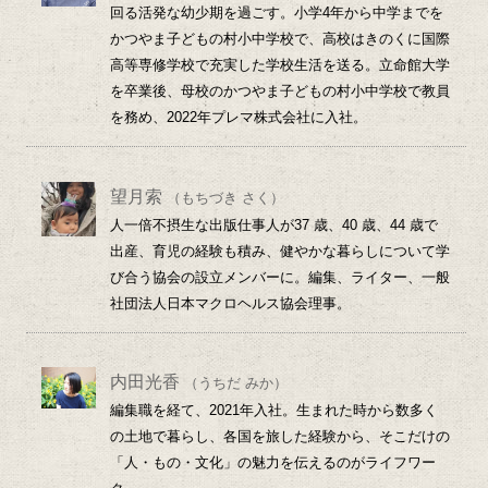
回る活発な幼少期を過ごす。小学4年から中学までを
かつやま子どもの村小中学校で、高校はきのくに国際
高等専修学校で充実した学校生活を送る。立命館大学
を卒業後、母校のかつやま子どもの村小中学校で教員
を務め、2022年プレマ株式会社に入社。
望月索
（もちづき さく）
人一倍不摂生な出版仕事人が37 歳、40 歳、44 歳で
出産、育児の経験も積み、健やかな暮らしについて学
び合う協会の設立メンバーに。編集、ライター、一般
社団法人日本マクロヘルス協会理事。
内田光香
（うちだ みか）
編集職を経て、2021年入社。生まれた時から数多く
の土地で暮らし、各国を旅した経験から、そこだけの
「人・もの・文化」の魅力を伝えるのがライフワー