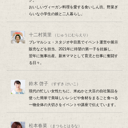
ク。
おいしいヴィーガン料理を愛する食いしん坊。野菜ぎ
らいな小学生の娘と二人暮らし。
十二村英里
（じゅうにむらえり）
プレマルシェ・スタジオ中目黒でイベント運営や展示
販売などを担当。2021年に待望の第一子を妊娠し、
翌年に無事出産。新米ママとして育児と仕事に奮闘す
る日々。
鈴木 啓子
（すずき けいこ）
現代の忙しい女性たちに、米ぬかと大豆の自社製品を
使った簡単で美味しいレシピや食材をまるごと食べる
一物全体の大切さをイベントや講座で伝えています。
松本春菜
（まつもとはるな）