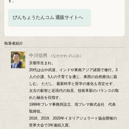
す。
びんちょうたんコム 通販サイトへ
執筆者紹介
中川信男
（なかがわ のぶお）
京都市生まれ。
20代は山や武道、インドや東南アジア諸国で修行。3
人の介護、5人の子育てを通じ、東西の自然療法に親
しむ。 ただし、最新科学と医学の進化も否定せず、
太古の叡智と近現代の知見、技術革新のバランスの取
れた融合を目指す。
1999年プレマ事務所設立、現プレマ株式会社 代表
取締役。
2018、2019、2020年イタリアジェラート協会開催の
世界大会で3年連続入賞。