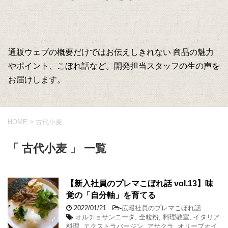
通販ウェブの概要だけではお伝えしきれない 商品の魅力
やポイント、こぼれ話など。開発担当スタッフの生の声を
お届けします。
HOME
>
古代小麦
「 古代小麦 」 一覧
【新入社員のプレマこぼれ話 vol.13】味
覚の「自分軸」を育てる
2022/01/21
-
広報社員のプレマこぼれ話
オルチョサンニータ
,
全粒粉
,
料理教室
,
イタリア
料理
,
エクストラバージン
,
アサクラ
,
オリーブオイ