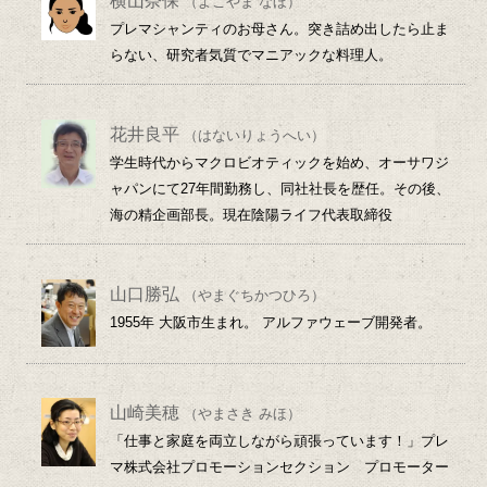
横山奈保
（よこやま なほ）
プレマシャンティのお母さん。突き詰め出したら止ま
らない、研究者気質でマニアックな料理人。
花井良平
（はないりょうへい）
学生時代からマクロビオティックを始め、オーサワジ
ャパンにて27年間勤務し、同社社長を歴任。その後、
海の精企画部長。現在陰陽ライフ代表取締役
山口勝弘
（やまぐちかつひろ）
1955年 大阪市生まれ。 アルファウェーブ開発者。
山崎美穂
（やまさき みほ）
「仕事と家庭を両立しながら頑張っています！」プレ
マ株式会社プロモーションセクション プロモーター