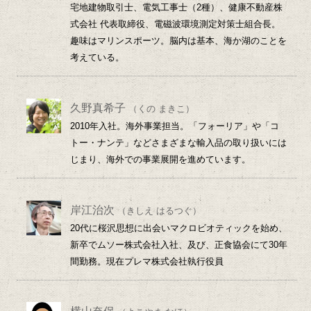
宅地建物取引士、電気工事士（2種）、健康不動産株
式会社 代表取締役、電磁波環境測定対策士組合長。
趣味はマリンスポーツ。脳内は基本、海か湖のことを
考えている。
久野真希子
（くの まきこ）
2010年入社。海外事業担当。「フォーリア」や「コ
トー・ナンテ」などさまざまな輸入品の取り扱いには
じまり、海外での事業展開を進めています。
岸江治次
（きしえ はるつぐ）
20代に桜沢思想に出会いマクロビオティックを始め、
新卒でムソー株式会社入社、及び、正食協会にて30年
間勤務。現在プレマ株式会社執行役員