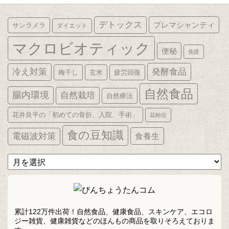
デトックス
プレマシャンティ
サンラメラ
ダイエット
マクロビオティック
便秘
免疫
発酵食品
冷え対策
梅干し
玄米
疲労回復
自然食品
腸内環境
自然栽培
自然療法
花井良平の「初めての骨折、入院、手術」
花粉症
食の豆知識
電磁波対策
食養生
ア
ー
カ
イ
ブ
累計122万件出荷！自然食品、健康食品、スキンケア、エコロ
ジー雑貨、健康雑貨などのほんもの商品を取りそろえておりま