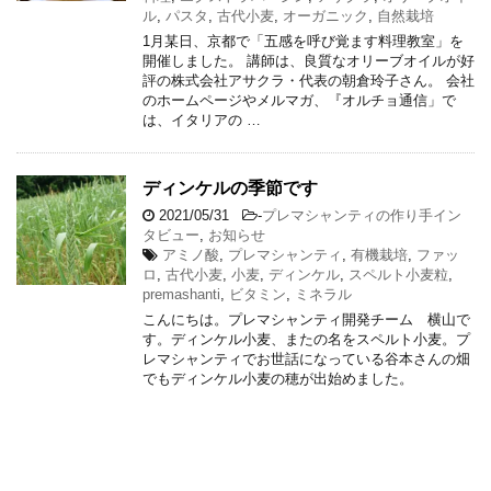
ル
,
パスタ
,
古代小麦
,
オーガニック
,
自然栽培
1月某日、京都で「五感を呼び覚ます料理教室」を
開催しました。 講師は、良質なオリーブオイルが好
評の株式会社アサクラ・代表の朝倉玲子さん。 会社
のホームページやメルマガ、『オルチョ通信」で
は、イタリアの …
ディンケルの季節です
2021/05/31
-
プレマシャンティの作り手イン
タビュー
,
お知らせ
アミノ酸
,
プレマシャンティ
,
有機栽培
,
ファッ
ロ
,
古代小麦
,
小麦
,
ディンケル
,
スペルト小麦粒
,
premashanti
,
ビタミン
,
ミネラル
こんにちは。プレマシャンティ開発チーム 横山で
す。ディンケル小麦、またの名をスペルト小麦。プ
レマシャンティでお世話になっている谷本さんの畑
でもディンケル小麦の穂が出始めました。