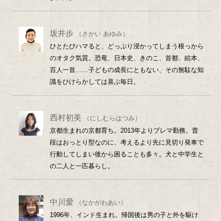
坂井歩
（さかい あゆみ）
ひとたびハマると、どっぷり浸かってしまう根っから
のオタク気質。恐竜、日本史、きのこ、首都、絵本、
百人一首……子どもの成長にともない、その無駄な知
識をひけらかしては喜ぶ毎日。
西村初美
（にしむらはつみ）
京都生まれの京都育ち。2013年よりプレマ勤務。普
段はおっとり型なのに、考えるより先に見切り発車で
行動してしまい後から困ることも多々。犬と中学生と
の二人と一匹暮らし。
中川愛
（なかがわあい）
1996年、インド生まれ。帰国後は男の子と外を駆け