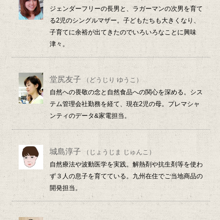
ジェンダーフリーの長男と、ラガーマンの次男を育て
る2児のシングルマザー。子どもたちも大きくなり、
子育てに余裕が出てきたのでいろいろなことに興味
津々。
堂尻友子
（どうじり ゆうこ）
自然への畏敬の念と自然食品への関心を深める。シス
テム管理会社勤務を経て、現在2児の母。プレマシャ
ンティのデータ&家電担当。
城島淳子
（じょうじま じゅんこ）
自然療法や波動医学を実践。解熱剤や抗生剤等を使わ
ず３人の息子を育てている。九州在住でご当地商品の
開発担当。