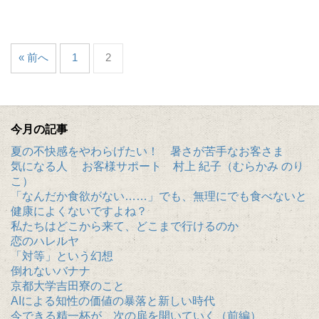
« 前へ
1
2
今月の記事
夏の不快感をやわらげたい！ 暑さが苦手なお客さま
気になる人 お客様サポート 村上 紀子（むらかみ のり
こ）
「なんだか食欲がない……」でも、無理にでも食べないと
健康によくないですよね？
私たちはどこから来て、どこまで行けるのか
恋のハレルヤ
「対等」という幻想
倒れないバナナ
京都大学吉田寮のこと
AIによる知性の価値の暴落と新しい時代
今できる精一杯が、次の扉を開いていく（前編）