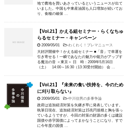
地で農地を買いあさっているというニュースが出て
いました。中国も中東産油国も人口増加が続いてお
り、食糧の確保 …
【Vol.21】かえる組セミナー・らくなちゅ
らるセミナー・キャンペーン
2009/05/01
-
わくわく！プレマニュース
大好評開催中！かえる組セミナー ■「音」で幸運を
引き寄せる！一瞬であなたの魅力や能力がアップす
る魔法の音 ＜東京＞ 日 時：2009年5月16日
（土） 14:00～16:30（13:30受付開始） 会 …
【Vol.21】『未来の食い扶持を、今のため
に刈り取らない』
2009/05/01
-
中川信男の多事争論
政府は追加経済対策を矢継ぎ早に発表しています。
執筆日現在、追加経済対策は15兆円規模と胸を張っ
ているようですが、今回の対策の財源の多くは建設
国債や赤字国債によってまかなうことになり、すで
に今年度の国債 …