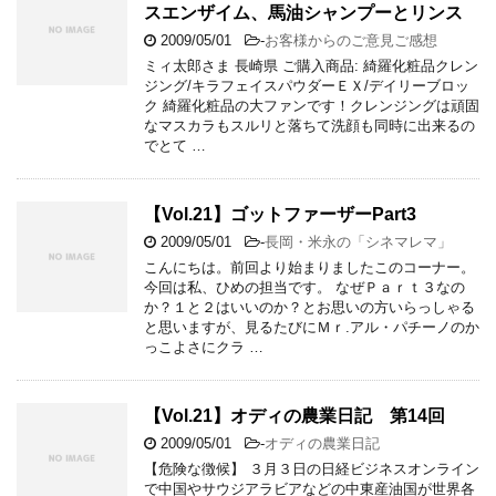
スエンザイム、馬油シャンプーとリンス
2009/05/01
-
お客様からのご意見ご感想
ミィ太郎さま 長崎県 ご購入商品: 綺羅化粧品クレン
ジング/キラフェイスパウダーＥＸ/デイリーブロッ
ク 綺羅化粧品の大ファンです！クレンジングは頑固
なマスカラもスルリと落ちて洗顔も同時に出来るの
でとて …
【Vol.21】ゴットファーザーPart3
2009/05/01
-
長岡・米永の「シネマレマ」
こんにちは。前回より始まりましたこのコーナー。
今回は私、ひめの担当です。 なぜＰａｒｔ３なの
か？１と２はいいのか？とお思いの方いらっしゃる
と思いますが、見るたびにＭｒ.アル・パチーノのか
っこよさにクラ …
【Vol.21】オディの農業日記 第14回
2009/05/01
-
オディの農業日記
【危険な徴候】 ３月３日の日経ビジネスオンライン
で中国やサウジアラビアなどの中東産油国が世界各