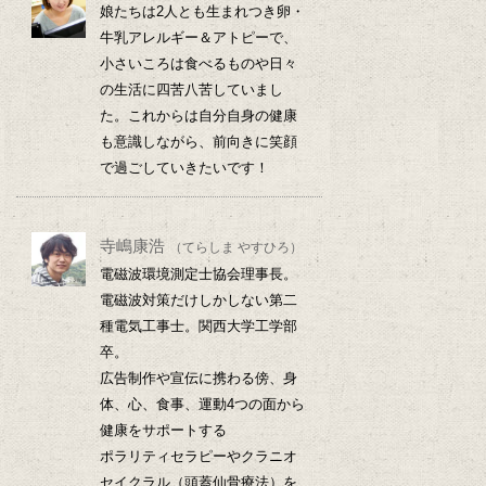
娘たちは2人とも生まれつき卵・
牛乳アレルギー＆アトピーで、
小さいころは食べるものや日々
の生活に四苦八苦していまし
た。これからは自分自身の健康
も意識しながら、前向きに笑顔
で過ごしていきたいです！
寺嶋康浩
（てらしま やすひろ）
電磁波環境測定士協会理事長。
電磁波対策だけしかしない第二
種電気工事士。関西大学工学部
卒。
広告制作や宣伝に携わる傍、身
体、心、食事、運動4つの面から
健康をサポートする
ポラリティセラピーやクラニオ
セイクラル（頭蓋仙骨療法）を