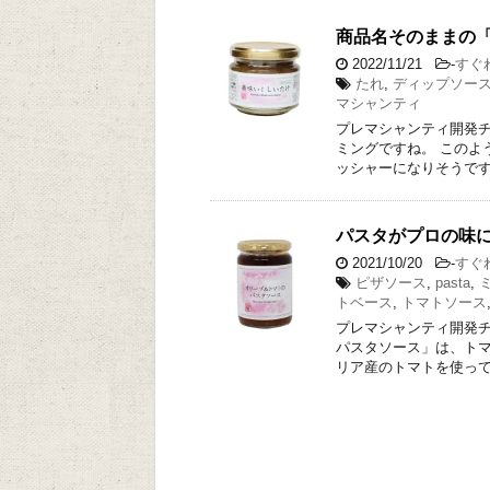
商品名そのままの
2022/11/21
-
すぐ
たれ
,
ディップソー
マシャンティ
プレマシャンティ開発チ
ミングですね。 このよ
ッシャーになりそうです
パスタがプロの味
2021/10/20
-
すぐ
ピザソース
,
pasta
,
トベース
,
トマトソース
プレマシャンティ開発チ
パスタソース」は、トマ
リア産のトマトを使って