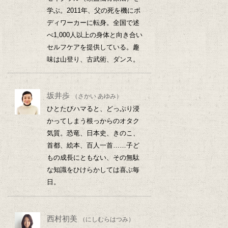
学ぶ。2011年、父の死を機にボ
ディワーカーに転身。全国で述
べ1,000人以上の身体と向き合い
セルフケアを提供している。趣
味は山登り、古武術、ダンス。
坂井歩
（さかい あゆみ）
ひとたびハマると、どっぷり浸
かってしまう根っからのオタク
気質。恐竜、日本史、きのこ、
首都、絵本、百人一首……子ど
もの成長にともない、その無駄
な知識をひけらかしては喜ぶ毎
日。
西村初美
（にしむらはつみ）