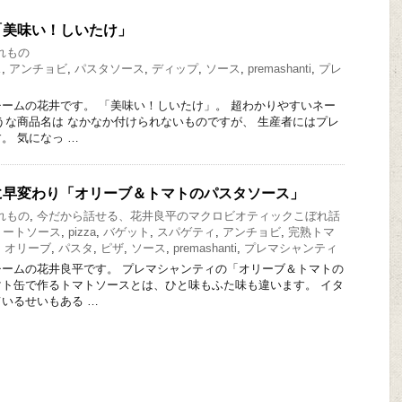
「美味い！しいたけ」
れもの
ス
,
アンチョビ
,
パスタソース
,
ディップ
,
ソース
,
premashanti
,
プレ
ームの花井です。 「美味い！しいたけ」。 超わかりやすいネー
うな商品名は なかなか付けられないものですが、 生産者にはプレ
。 気になっ …
に早変わり「オリーブ＆トマトのパスタソース」
れもの
,
今だから話せる、花井良平のマクロビオティックこぼれ話
ミートソース
,
pizza
,
バゲット
,
スパゲティ
,
アンチョビ
,
完熟トマ
,
オリーブ
,
パスタ
,
ピザ
,
ソース
,
premashanti
,
プレマシャンティ
ームの花井良平です。 プレマシャンティの「オリーブ＆トマトの
ト缶で作るトマトソースとは、ひと味もふた味も違います。 イタ
いるせいもある …