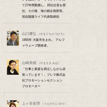
て27年間勤務し、同社社長を歴
任。その後、海の精企画部長。
現在陰陽ライフ代表取締役
山口勝弘
（やまぐちかつひろ）
1955年 大阪市生まれ。 アルフ
ァウェーブ開発者。
山崎美穂
（やまさき みほ）
「仕事と家庭を両立しながら頑
張っています！」プレマ株式会
社プロモーションセクション
プロモーター
上ヶ谷友理
（うえがたに ゆり）