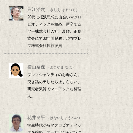
岸江治次
（きしえ はるつぐ）
20代に桜沢思想に出会いマクロ
ビオティックを始め、新卒でム
ソー株式会社入社、及び、正食
協会にて30年間勤務。現在プレ
マ株式会社執行役員
横山奈保
（よこやま なほ）
プレマシャンティのお母さん。
突き詰め出したら止まらない、
研究者気質でマニアックな料理
人。
花井良平
（はないりょうへい）
学生時代からマクロビオティッ
クを始め、オーサワジャパンに