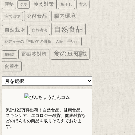
冷え対策
便秘
梅干し
玄米
免疫
発酵食品
腸内環境
疲労回復
自然食品
自然栽培
自然療法
花井良平の「初めての骨折、入院、手術」
食の豆知識
電磁波対策
花粉症
食養生
ア
ー
カ
イ
ブ
累計122万件出荷！自然食品、健康食品、
スキンケア、エコロジー雑貨、健康雑貨な
どのほんもの商品を取りそろえておりま
す。