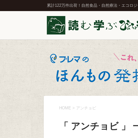
累計122万件出荷！自然食品・自然療法・エコロ
HOME
>
アンチョビ
「 アンチョビ 」 