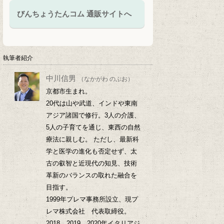
びんちょうたんコム 通販サイトへ
執筆者紹介
中川信男
（なかがわ のぶお）
京都市生まれ。
20代は山や武道、インドや東南
アジア諸国で修行。3人の介護、
5人の子育てを通じ、東西の自然
療法に親しむ。 ただし、最新科
学と医学の進化も否定せず、太
古の叡智と近現代の知見、技術
革新のバランスの取れた融合を
目指す。
1999年プレマ事務所設立、現プ
レマ株式会社 代表取締役。
2018、2019、2020年イタリアジ