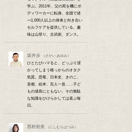
学ぶ。2011年、父の死を機にボ
ディワーカーに転身。全国で述
べ1,000人以上の身体と向き合い
セルフケアを提供している。趣
味は山登り、古武術、ダンス。
坂井歩
（さかい あゆみ）
ひとたびハマると、どっぷり浸
かってしまう根っからのオタク
気質。恐竜、日本史、きのこ、
首都、絵本、百人一首……子ど
もの成長にともない、その無駄
な知識をひけらかしては喜ぶ毎
日。
西村初美
（にしむらはつみ）