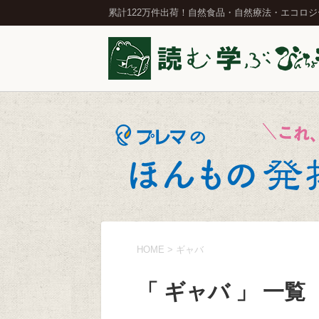
累計122万件出荷！自然食品・自然療法・エコロ
HOME
>
ギャバ
「 ギャバ 」 一覧