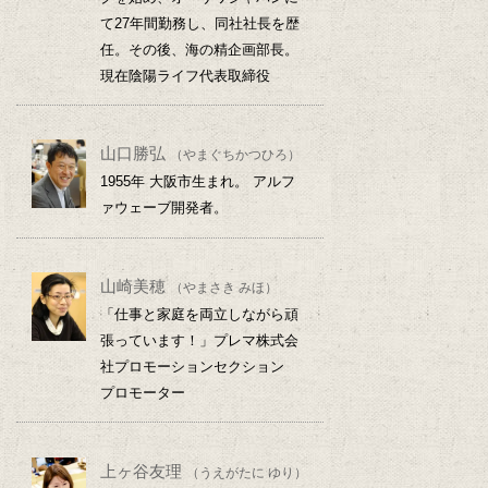
て27年間勤務し、同社社長を歴
任。その後、海の精企画部長。
現在陰陽ライフ代表取締役
山口勝弘
（やまぐちかつひろ）
1955年 大阪市生まれ。 アルフ
ァウェーブ開発者。
山崎美穂
（やまさき みほ）
「仕事と家庭を両立しながら頑
張っています！」プレマ株式会
社プロモーションセクション
プロモーター
上ヶ谷友理
（うえがたに ゆり）