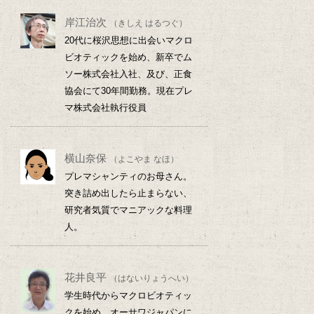
岸江治次
（きしえ はるつぐ）
20代に桜沢思想に出会いマクロ
ビオティックを始め、新卒でム
ソー株式会社入社、及び、正食
協会にて30年間勤務。現在プレ
マ株式会社執行役員
横山奈保
（よこやま なほ）
プレマシャンティのお母さん。
突き詰め出したら止まらない、
研究者気質でマニアックな料理
人。
花井良平
（はないりょうへい）
学生時代からマクロビオティッ
クを始め、オーサワジャパンに