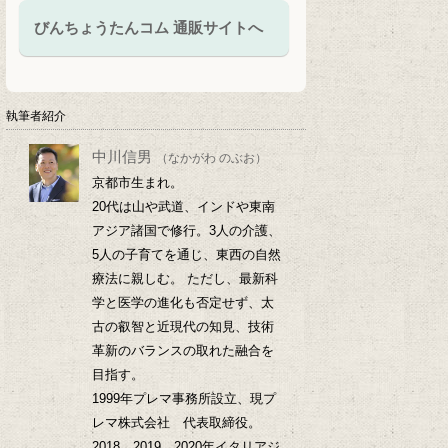
びんちょうたんコム 通販サイトへ
執筆者紹介
中川信男
（なかがわ のぶお）
京都市生まれ。
20代は山や武道、インドや東南
アジア諸国で修行。3人の介護、
5人の子育てを通じ、東西の自然
療法に親しむ。 ただし、最新科
学と医学の進化も否定せず、太
古の叡智と近現代の知見、技術
革新のバランスの取れた融合を
目指す。
1999年プレマ事務所設立、現プ
レマ株式会社 代表取締役。
2018、2019、2020年イタリアジ