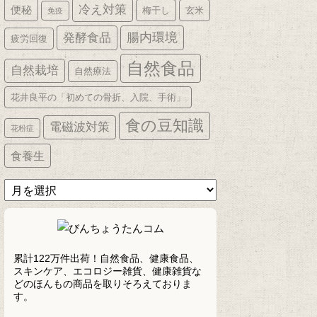
冷え対策
便秘
梅干し
玄米
免疫
発酵食品
腸内環境
疲労回復
自然食品
自然栽培
自然療法
花井良平の「初めての骨折、入院、手術」
食の豆知識
電磁波対策
花粉症
食養生
ア
ー
カ
イ
ブ
累計122万件出荷！自然食品、健康食品、
スキンケア、エコロジー雑貨、健康雑貨な
どのほんもの商品を取りそろえておりま
す。