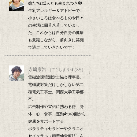
娘たちは2人とも生まれつき卵・
牛乳アレルギー＆アトピーで、
小さいころは食べるものや日々
の生活に四苦八苦していまし
た。これからは自分自身の健康
も意識しながら、前向きに笑顔
で過ごしていきたいです！
寺嶋康浩
（てらしま やすひろ）
電磁波環境測定士協会理事長。
電磁波対策だけしかしない第二
種電気工事士。関西大学工学部
卒。
広告制作や宣伝に携わる傍、身
体、心、食事、運動4つの面から
健康をサポートする
ポラリティセラピーやクラニオ
セイクラル（頭蓋仙骨療法）を