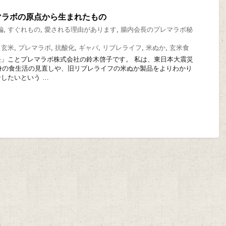
マラボの原点から生まれたもの
編
,
すぐれもの
,
愛される理由があります
,
腸内会長のプレマラボ秘
,
玄米
,
プレマラボ
,
抗酸化
,
ギャバ
,
リブレライフ
,
米ぬか
,
玄米食
」ことプレマラボ株式会社の鈴木啓子です。 私は、東日本大震災
自身の食生活の見直しや、旧リブレライフの米ぬか製品をよりわかり
したいという …