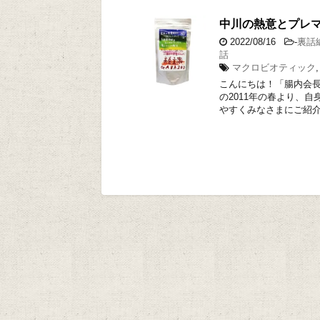
中川の熱意とプレ
2022/08/16
-
裏話
話
マクロビオティック
こんにちは！「腸内会長
の2011年の春より、
やすくみなさまにご紹介