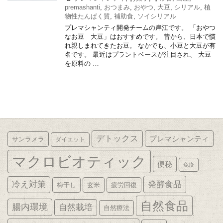
premashanti
,
おつまみ
,
おやつ
,
大豆
,
シリアル
,
植
物性たんぱく質
,
補助食
,
ソイシリアル
プレマシャンティ開発チームの岸江です。 「おやつ
なお豆 大豆」はおすすめです。 昔から、日本で慣
れ親しまれてきたお豆。 なかでも、小豆と大豆が有
名です。 最近はプラントベースが注目され、 大豆
を原料の …
デトックス
プレマシャンティ
サンラメラ
ダイエット
マクロビオティック
便秘
免疫
発酵食品
冷え対策
梅干し
玄米
疲労回復
自然食品
腸内環境
自然栽培
自然療法