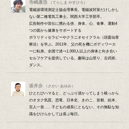
寺嶋康浩
（てらしま やすひろ）
電磁波環境測定士協会理事長。電磁波対策だけしかし
ない第二種電気工事士。関西大学工学部卒。
広告制作や宣伝に携わる傍、身体、心、食事、運動4
つの面から健康をサポートする
ポラリティセラピーやクラニオセイクラル（頭蓋仙骨
療法）を学ぶ。2011年、父の死を機にボディワーカ
ーに転身。全国で述べ1,000人以上の身体と向き合い
セルフケアを提供している。趣味は山登り、古武術、
ダンス。
坂井歩
（さかい あゆみ）
ひとたびハマると、どっぷり浸かってしまう根っから
のオタク気質。恐竜、日本史、きのこ、首都、絵本、
百人一首……子どもの成長にともない、その無駄な知
識をひけらかしては喜ぶ毎日。