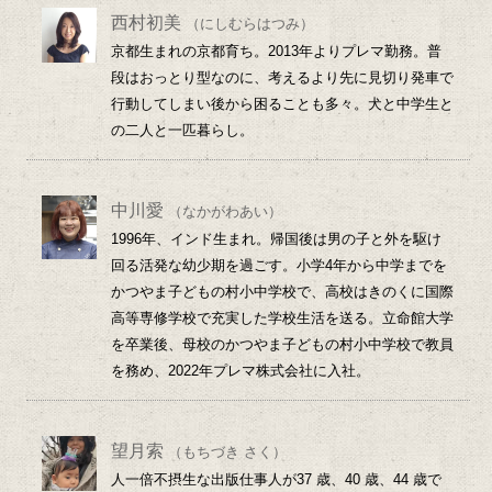
西村初美
（にしむらはつみ）
京都生まれの京都育ち。2013年よりプレマ勤務。普
段はおっとり型なのに、考えるより先に見切り発車で
行動してしまい後から困ることも多々。犬と中学生と
の二人と一匹暮らし。
中川愛
（なかがわあい）
1996年、インド生まれ。帰国後は男の子と外を駆け
回る活発な幼少期を過ごす。小学4年から中学までを
かつやま子どもの村小中学校で、高校はきのくに国際
高等専修学校で充実した学校生活を送る。立命館大学
を卒業後、母校のかつやま子どもの村小中学校で教員
を務め、2022年プレマ株式会社に入社。
望月索
（もちづき さく）
人一倍不摂生な出版仕事人が37 歳、40 歳、44 歳で