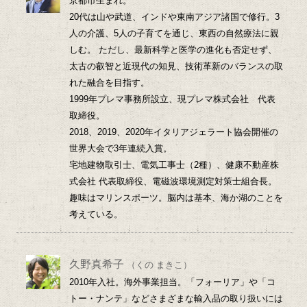
京都市生まれ。
20代は山や武道、インドや東南アジア諸国で修行。3
人の介護、5人の子育てを通じ、東西の自然療法に親
しむ。 ただし、最新科学と医学の進化も否定せず、
太古の叡智と近現代の知見、技術革新のバランスの取
れた融合を目指す。
1999年プレマ事務所設立、現プレマ株式会社 代表
取締役。
2018、2019、2020年イタリアジェラート協会開催の
世界大会で3年連続入賞。
宅地建物取引士、電気工事士（2種）、健康不動産株
式会社 代表取締役、電磁波環境測定対策士組合長。
趣味はマリンスポーツ。脳内は基本、海か湖のことを
考えている。
久野真希子
（くの まきこ）
2010年入社。海外事業担当。「フォーリア」や「コ
トー・ナンテ」などさまざまな輸入品の取り扱いには