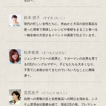
る日々。
鈴木 啓子
（すずき けいこ）
現代の忙しい女性たちに、米ぬかと大豆の自社製品を
使った簡単で美味しいレシピや食材をまるごと食べる
一物全体の大切さをイベントや講座で伝えています。
松本春菜
（まつもとはるな）
ジェンダーフリーの長男と、ラガーマンの次男を育て
る2児のシングルマザー。子どもたちも大きくなり、
子育てに余裕が出てきたのでいろいろなことに興味
津々。
堂尻友子
（どうじり ゆうこ）
自然への畏敬の念と自然食品への関心を深める。シス
テム管理会社勤務を経て、現在2児の母。プレマシャ