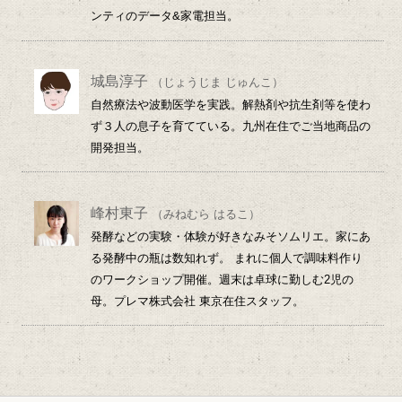
ンティのデータ&家電担当。
城島淳子
（じょうじま じゅんこ）
自然療法や波動医学を実践。解熱剤や抗生剤等を使わ
ず３人の息子を育てている。九州在住でご当地商品の
開発担当。
峰村東子
（みねむら はるこ）
発酵などの実験・体験が好きなみそソムリエ。家にあ
る発酵中の瓶は数知れず。 まれに個人で調味料作り
のワークショップ開催。週末は卓球に勤しむ2児の
母。プレマ株式会社 東京在住スタッフ。