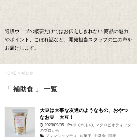
通販ウェブの概要だけではお伝えしきれない 商品の魅力
やポイント、こぼれ話など。開発担当スタッフの生の声を
お届けします。
HOME
>
補助食
「 補助食 」 一覧
大豆は大事な友達のようなもの、おやつ
なお豆 大豆！
2023/09/05
-
すぐれもの
,
マクロビオティック
のプロから
プレマシャンティ
,
お菓子
,
非常食
,
国産
,