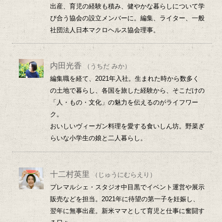
出産、育児の経験も積み、健やかな暮らしについて学
び合う協会の設立メンバーに。編集、ライター、一般
社団法人日本マクロヘルス協会理事。
内田光香
（うちだ みか）
編集職を経て、2021年入社。生まれた時から数多く
の土地で暮らし、各国を旅した経験から、そこだけの
「人・もの・文化」の魅力を伝えるのがライフワー
ク。
おいしいヴィーガン料理を愛する食いしん坊。野菜ぎ
らいな小学生の娘と二人暮らし。
十二村英里
（じゅうにむらえり）
プレマルシェ・スタジオ中目黒でイベント運営や展示
販売などを担当。2021年に待望の第一子を妊娠し、
翌年に無事出産。新米ママとして育児と仕事に奮闘す