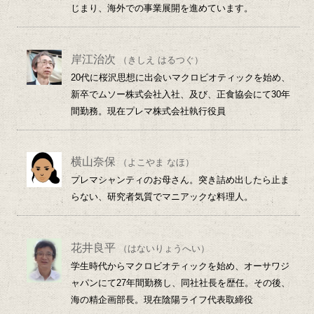
じまり、海外での事業展開を進めています。
岸江治次
（きしえ はるつぐ）
20代に桜沢思想に出会いマクロビオティックを始め、
新卒でムソー株式会社入社、及び、正食協会にて30年
間勤務。現在プレマ株式会社執行役員
横山奈保
（よこやま なほ）
プレマシャンティのお母さん。突き詰め出したら止ま
らない、研究者気質でマニアックな料理人。
花井良平
（はないりょうへい）
学生時代からマクロビオティックを始め、オーサワジ
ャパンにて27年間勤務し、同社社長を歴任。その後、
海の精企画部長。現在陰陽ライフ代表取締役