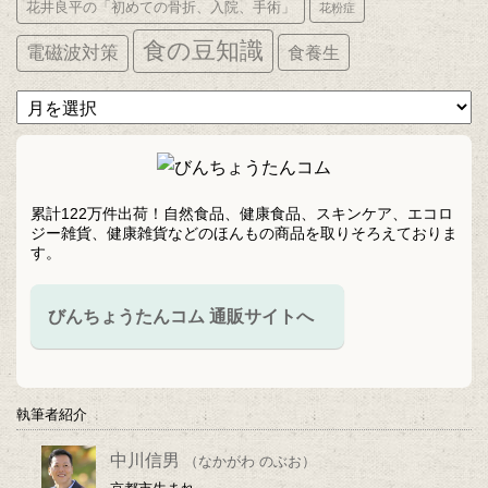
花井良平の「初めての骨折、入院、手術」
花粉症
食の豆知識
電磁波対策
食養生
ア
ー
カ
イ
ブ
累計122万件出荷！自然食品、健康食品、スキンケア、エコロ
ジー雑貨、健康雑貨などのほんもの商品を取りそろえておりま
す。
びんちょうたんコム 通販サイトへ
執筆者紹介
中川信男
（なかがわ のぶお）