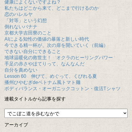
健康によくないですよね？
私たちはどこから来て、どこまで行けるのか
恋のハレルヤ
「対等」という幻想
倒れないバナナ
京都大学吉田寮のこと
AIによる知性の価値の暴落と新しい時代
今できる精一杯が、次の扉を開いていく（前編）
できない自分にできること
地球温暖化の救世主！ オクラのヒーリングパワー
手足の赤さやほてりって、なんなんだ
自分を責めない
Lesson 60 伸びて、めぐって、くびれる夏
播州ひやむぎdeベトナム風トマト麺
ボディバランス・オーガニックコットン・復活Tシャツ
連載タイトルから記事を探す
アーカイブ