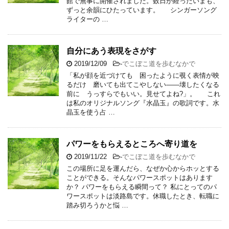
館で無事に開催されました。数日が経ったいまも、
ずっと余韻にひたっています。 シンガーソング
ライターの …
自分にあう表現をさがす
2019/12/09
-
でこぼこ道を歩むなかで
「私が顔を近づけても 困ったように覗く表情が映
るだけ 磨いても出てこやしない――壊したくなる
前に うっすらでもいい。見せてよね?」。 これ
は私のオリジナルソング『水晶玉』の歌詞です。水
晶玉を使う占 …
パワーをもらえるところへ寄り道を
2019/11/22
-
でこぼこ道を歩むなかで
この場所に足を運んだら、なぜか心からホッとする
ことができる。そんなパワースポットはあります
か？ パワーをもらえる瞬間って？ 私にとってのパ
ワースポットは淡路島です。休職したとき、転職に
踏み切ろうかと悩 …