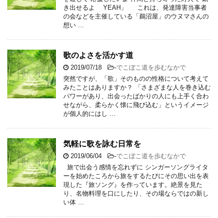
き出せるよ YEAH」 これは、発達障害当事者
の会などを主催している「鵜沼屋」のウヌマさんの
想い …
歌のよさを活かす道
2019/07/18
-
でこぼこ道を歩むなかで
突然ですが、「歌」そのものの性格について考えて
みたことはありますか？ 「さまざまな人を巻き込む
パワーがあり、出会ったばかりの人にも上手く合わ
せながら、柔らかく懐に飛び込む」というイメージ
が個人的にはし …
気軽に歌を詠む日常を
2019/06/04
-
でこぼこ道を歩むなかで
旅で出会う感情を忘れずに シンガーソングライタ
ーを始めたころから旅をするたびにその思い出を表
現した『旅ソング』を作っています。絶景を見た
り、名物料理を口にしたり、その場ならではの新し
い体 …