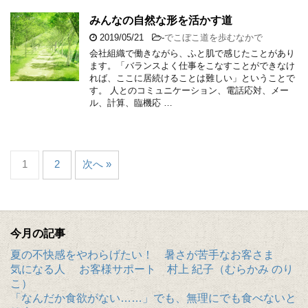
みんなの自然な形を活かす道
2019/05/21
-
でこぼこ道を歩むなかで
会社組織で働きながら、ふと肌で感じたことがあり
ます。「バランスよく仕事をこなすことができなけ
れば、ここに居続けることは難しい」ということで
す。 人とのコミュニケーション、電話応対、メー
ル、計算、臨機応 …
1
2
次へ »
今月の記事
夏の不快感をやわらげたい！ 暑さが苦手なお客さま
気になる人 お客様サポート 村上 紀子（むらかみ のり
こ）
「なんだか食欲がない……」でも、無理にでも食べないと