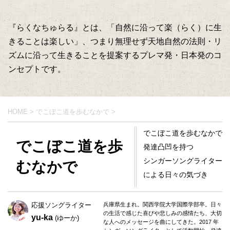
『らくなちゅらる』とは、「自然に沿って楽（らく）に生
きることは楽しい」、つまり無理せず天地自然の法則・リ
ズムに沿って生きることを提案するプレマ発・日本発のコ
ンセプトです。
HOME
>
でこぼこ道を歩むなかで
>
でこぼこ道を歩むなかで
でこぼこ道を歩
発達凸凹を持つ
シンガーソングライター
むなかで
による日々の気づき
応援ソングライター
兵庫県生まれ。関西学院大学国際学部卒。日々
の生活で感じた喜びや悲しみの感情たち、大切
yu-ka
(ゆーか)
な人へのメッセージを曲にしてきた。2017 年