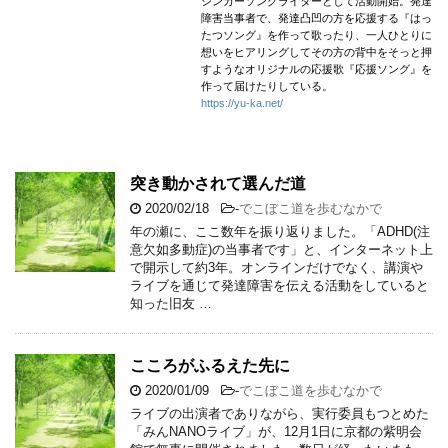
シンガーソングライターとして活動開始。発達
障害当事者で、発達凸凹の方を応援する『はっ
たつソング』を作って歌ったり、一人ひとりに
想いをヒアリングしてその方の背中をそっと押
すようなオリジナルの応援歌『応援ソング』を
作って届けたりしている。
https://yu-ka.net/
突き動かされて選んだ道
2020/02/18
-
でこぼこ道を歩むなかで
年の瀬に、ここ数年を振り返りました。「ADHD(注
意欠如多動症)の当事者です」と、インターネット上
で開示して約3年。オンラインだけでなく、講演や
ライブを通じて発達障害を伝える活動をしていると
知った旧友 …
こころがふるえた先に
2020/01/09
-
でこぼこ道を歩むなかで
ライブの出演者でありながら、実行委員もつとめた
「みんNANOライブ」が、12月1日に京都の紫明会