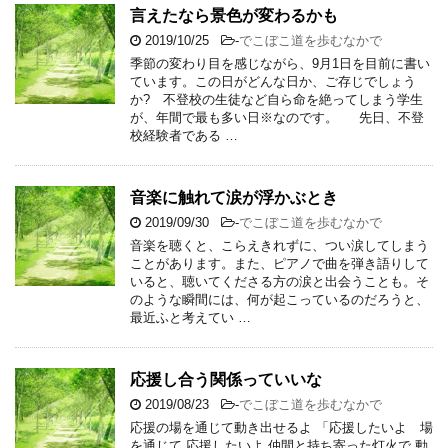
言えたなら景色が変わるかも
2019/10/25
-
でこぼこ道を歩むなかで
季節の変わり目を感じながら、9月1日を目前に書い
ています。この日がどんな日か、ご存じでしょう
か? 不登校の生徒など自ら命を絶ってしまう学生
が、年間で最も多い日※なのです。 先日、不登
校経験者である …
音楽に触れて涙が浮かぶとき
2019/09/30
-
でこぼこ道を歩むなかで
音楽を聴くと、こらえきれずに、つい涙してしまう
ことがあります。また、ピアノで曲を弾き語りして
いると、聴いてくださる方の涙と出会うことも。そ
のような瞬間には、何が起こっているのだろうと、
最近ふと考えてい …
応援し合う関係っていいな
2019/08/23
-
でこぼこ道を歩むなかで
応援の場を通じて動き出せるよ 「応援したいよ 場
を通じて 応援したいよ 仲間と持ち寄った灯火で 動