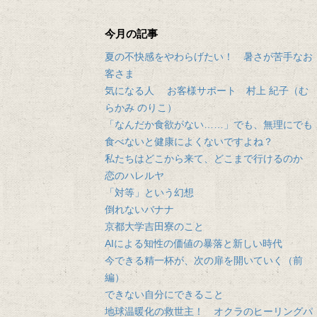
今月の記事
夏の不快感をやわらげたい！ 暑さが苦手なお
客さま
気になる人 お客様サポート 村上 紀子（む
らかみ のりこ）
「なんだか食欲がない……」でも、無理にでも
食べないと健康によくないですよね？
私たちはどこから来て、どこまで行けるのか
恋のハレルヤ
「対等」という幻想
倒れないバナナ
京都大学吉田寮のこと
AIによる知性の価値の暴落と新しい時代
今できる精一杯が、次の扉を開いていく（前
編）
できない自分にできること
地球温暖化の救世主！ オクラのヒーリングパ