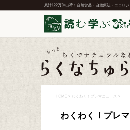
累計122万件出荷！自然食品・自然療法・エコロ
HOME
>
わくわく！プレマニュース
>
わくわく！プレマ