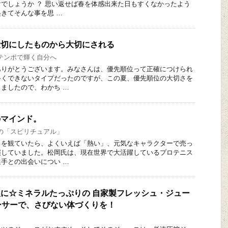
でしょうか ？ 思い返せば春を体感出来た日もすくなかったよう
きてそんな事を思 …
、大切にしたものから大切にされる
テンポで輝く自分へ
りがとうございます。みなさんは、優先順位って正確につけられ
手くできないタイプだったのですが、この夏、優先順位の大切さを
ましたので、わかち …
者のマインド。
の「スピリチュアル」
を観ていたら、よくいえば「熱い」、元気なキャラクターで売っ
演していました。松岡氏は、現在世界で大活躍しているプロテニス
手との出会いについ …
穫の秋に☆ミネラルたっぷりの 自家製フレッシュ・ジュー
ーサーで、さびない体づくりを！