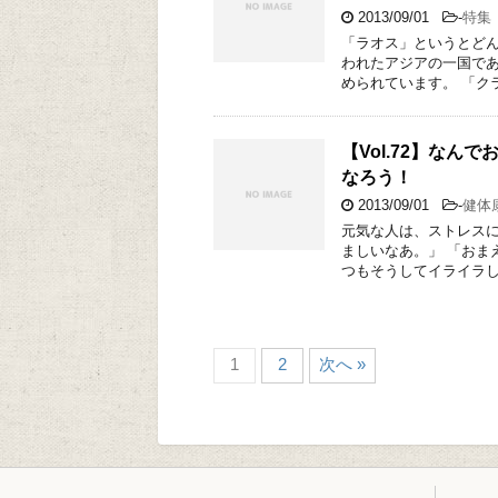
2013/09/01
-
特集
「ラオス」というとどん
われたアジアの一国で
められています。 「ク
【Vol.72】な
なろう！
2013/09/01
-
健体
元気な人は、ストレスに
ましいなあ。」 「おま
つもそうしてイライラし
1
2
次へ »