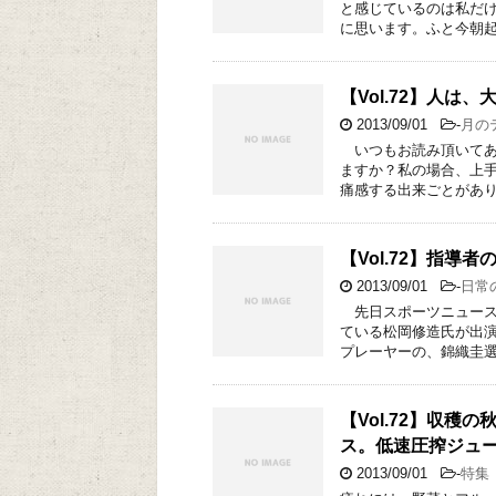
と感じているのは私だけ
に思います。ふと今朝起
【Vol.72】人は
2013/09/01
-
月の
いつもお読み頂いてあ
ますか？私の場合、上
痛感する出来ごとがあり
【Vol.72】指導
2013/09/01
-
日常
先日スポーツニュース
ている松岡修造氏が出
プレーヤーの、錦織圭選
【Vol.72】収
ス。低速圧搾ジュ
2013/09/01
-
特集