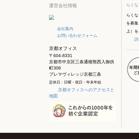
らくな
運営会社情報
らくな
を募集
会社案内
上）を
お問い合わせフォーム
詳
京都オフィス
〒604-8331
京都市中京区三条通猪熊西入御供
町308
プレマヴィレッジ京都三条
定休日：日曜・祝日・年末年始
京都オフィスへのアクセスと
地図