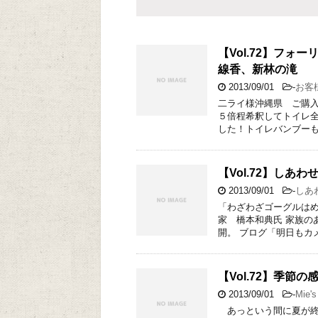
【Vol.72】フ
線香、新林の滝
2013/09/01
-
お客
二ライ様沖縄県 ご購入
５倍程希釈してトイレ
した！トイレバンブーも
【Vol.72】しあ
2013/09/01
-
しあ
「わざわざゴーグルはめ
家 橋本和典氏 家族のあ
開。 ブログ「明日もカ
【Vol.72】季節の
2013/09/01
-
Mie
あっという間に夏が終