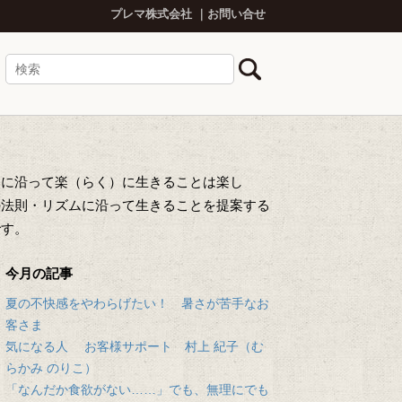
プレマ株式会社
お問い合せ
然に沿って楽（らく）に生きることは楽し
の法則・リズムに沿って生きることを提案する
です。
今月の記事
夏の不快感をやわらげたい！ 暑さが苦手なお
客さま
気になる人 お客様サポート 村上 紀子（む
らかみ のりこ）
「なんだか食欲がない……」でも、無理にでも