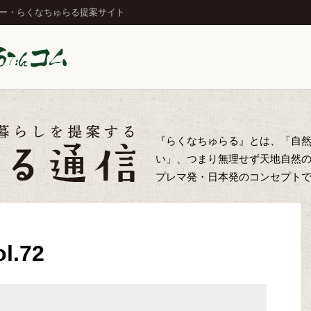
ジー・らくなちゅらる提案サイト
『らくなちゅらる』とは、「自
い」、つまり無理せず天地自然
プレマ発・日本発のコンセプト
l.72