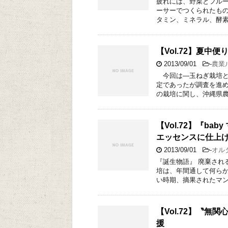
疲れには、野菜とフル
ーサーでつくられたもの
タミン、ミネラル、酵素
【Vol.72】夏中便
2013/09/01
-
農業
今回は―玉ねぎ栽培と
定であったが調査を進
の栽培に関し、沖縄県農
【Vol.72】『b
エッセンスに仕上
2013/09/01
-
オル
『誕生物語』 廃棄さ
培は、年間通して何ら
い時期、摘果されたマン
【Vol.72】〝
援