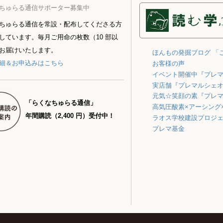
ちゅらる通信サポーター募集中
ちゅらる通信を常設・配布してくださる方
しています。毎月ご用命の枚数（10 部以
お届けいたします。
ほんもの発掘ブログ 「
細＆お申込みはこちら
お客様の声
イベント開催中『プレ
実店舗『プレマルシェ
元気☆笑顔の素『プレ
「らくなちゅらる通信」
高気圧酸素×アーシング
年間購読（2,400 円）受付中！
ラオス学校建設プロジ
プレマ基金