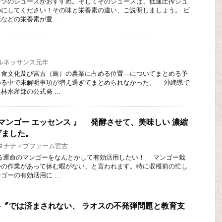
ーツのジュースがおすすめ。そしてそのジュースは、低速圧搾ジュ
にしてください！その味と栄養素の違い、ご説明しましょう。 ビ
などの栄養素が豊 …
り
ルネッサンス元年
食文化及び宮古（島）の農業に占める位置―についてまとめる予
める中で未解明事項が増え過ぎてまとめられなかった。 沖縄県で
林水産部の公式発 …
aby マンゴー エッセンス 』 発酵させて、美味しい 濃縮
げました。
タナティブファーム宮古
れる運命のマンゴーをなんとかして有効活用したい！ マンゴー栽
かの作業があって休む暇がない、と言われます。特に収穫前の忙し
ゴーの有効活用に …
無関心〞では済まされない、 ラオスの不発弾問題と教育支