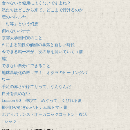
食べないと健康によくないですよね？
私たちはどこから来て、どこまで行けるのか
恋のハレルヤ
「対等」という幻想
倒れないバナナ
京都大学吉田寮のこと
AIによる知性の価値の暴落と新しい時代
今できる精一杯が、次の扉を開いていく（前
編）
できない自分にできること
地球温暖化の救世主！ オクラのヒーリングパ
ワー
手足の赤さやほてりって、なんなんだ
自分を責めない
Lesson 60 伸びて、めぐって、くびれる夏
播州ひやむぎdeベトナム風トマト麺
ボディバランス・オーガニックコットン・復活
Tシャツ