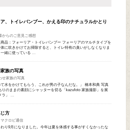
ォーリア、トイレバンブー、かえる印のナチュラルかとり
様からのご意見ご感想
商品：フォーリア・トイレバンブー フォーリアのマルチタイプを
全体に吹きかけてお掃除すると、トイレ特有の臭いがしなくなりま
一緒に使っている …
わせ家族の写真
わせ家族の写真
て水をかけてもらう、これが男の子なんだな。」 橋本和典 写真
りのままの素顔にシャッターを切る「kazufoto 家族撮影」を展
メラ」 …
感じ方
's マクロビ通信
わり9月になりました。今年は夏を体感する事がすくなかったな