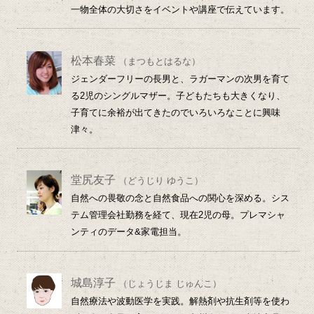
一物全体の大切さをイベントや講座で伝えています。
松本春菜
（まつもとはるな）
ジェンダーフリーの長男と、ラガーマンの次男を育て
る2児のシングルマザー。子どもたちも大きくなり、
子育てに余裕が出てきたのでいろいろなことに興味
津々。
堂尻友子
（どうじり ゆうこ）
自然への畏敬の念と自然食品への関心を深める。シス
テム管理会社勤務を経て、現在2児の母。プレマシャ
ンティのデータ&家電担当。
城島淳子
（じょうじま じゅんこ）
自然療法や波動医学を実践。解熱剤や抗生剤等を使わ