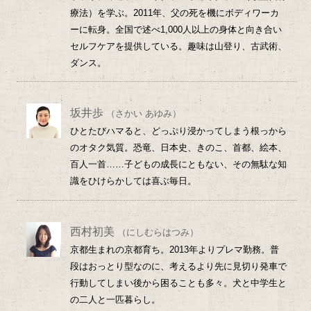
療法）を学ぶ。2011年、父の死を機にボディワーカ
ーに転身。全国で述べ1,000人以上の身体と向き合い
セルフケアを提供している。趣味は山登り、古武術、
ダンス。
坂井歩
（さかい あゆみ）
ひとたびハマると、どっぷり浸かってしまう根っから
のオタク気質。恐竜、日本史、きのこ、首都、絵本、
百人一首……子どもの成長にともない、その無駄な知
識をひけらかしては喜ぶ毎日。
西村初美
（にしむらはつみ）
京都生まれの京都育ち。2013年よりプレマ勤務。普
段はおっとり型なのに、考えるより先に見切り発車で
行動してしまい後から困ることも多々。犬と中学生と
の二人と一匹暮らし。