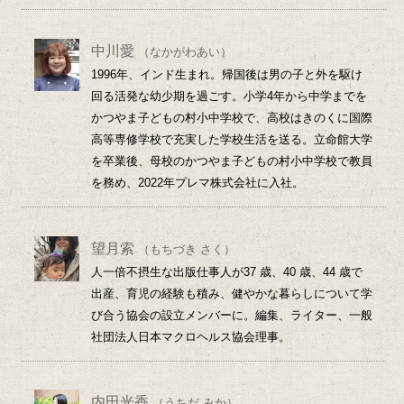
中川愛
（なかがわあい）
1996年、インド生まれ。帰国後は男の子と外を駆け
回る活発な幼少期を過ごす。小学4年から中学までを
かつやま子どもの村小中学校で、高校はきのくに国際
高等専修学校で充実した学校生活を送る。立命館大学
を卒業後、母校のかつやま子どもの村小中学校で教員
を務め、2022年プレマ株式会社に入社。
望月索
（もちづき さく）
人一倍不摂生な出版仕事人が37 歳、40 歳、44 歳で
出産、育児の経験も積み、健やかな暮らしについて学
び合う協会の設立メンバーに。編集、ライター、一般
社団法人日本マクロヘルス協会理事。
内田光香
（うちだ みか）