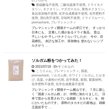
のプロから
亜硫酸塩不使用
,
二酸化硫黄不使用
,
ドライネク
タリン
,
ネクタリン
,
マダガスカル
,
黄色ネクタリン
,
食品添加物不使用
,
化学合成農薬不使用
,
化学肥料不
使用
,
漂白剤不使用
,
甘味料不使用
,
ドライフルーツ
,
premashanti
,
プレマシャンティ
プレマシャンティ開発チームの岸江です。 すっかり
日本にも、 定着した感があるドライ食品。 昔は、
干しいもや 干しバナナぐらいでしたが、 今や、百
花繚乱。 余計な加工や、添加物を 使わないシンプ
ルさがう …
ソルガム粉をつかってみた！
2021/07/19
-
すぐれもの
こうりゃん
,
プレマシャンティ
,
国産
,
premashanti
,
ソルガム粉
,
ホワイトソルガム
,
たかき
び
,
高粱
,
小麦粉の代用
,
岩手県産
,
穀類
,
製菓材料
,
化学肥料不使用
,
化学合成農薬不使用
プレマシャンティ開発チーム横山です。 ７月に新し
く「国産ソルガム粉」が、仲間に加わりました。 日
本で昔から生育されている雑穀「タカキビ」を、粉
にひいたものです。 原料のタカキビの産地は、雑穀
王国岩手で …