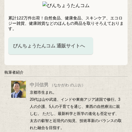
イ
ブ
累計122万件出荷！自然食品、健康食品、スキンケア、エコロ
ジー雑貨、健康雑貨などのほんもの商品を取りそろえておりま
す。
びんちょうたんコム 通販サイトへ
執筆者紹介
中川信男
（なかがわ のぶお）
京都市生まれ。
20代は山や武道、インドや東南アジア諸国で修行。3
人の介護、5人の子育てを通じ、東西の自然療法に親
しむ。 ただし、最新科学と医学の進化も否定せず、
太古の叡智と近現代の知見、技術革新のバランスの取
れた融合を目指す。