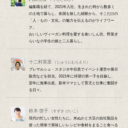
編集職を経て、2021年入社。生まれた時から数多く
の土地で暮らし、各国を旅した経験から、そこだけの
「人・もの・文化」の魅力を伝えるのがライフワー
ク。
おいしいヴィーガン料理を愛する食いしん坊。野菜ぎ
らいな小学生の娘と二人暮らし。
十二村英里
（じゅうにむらえり）
プレマルシェ・スタジオ中目黒でイベント運営や展示
販売などを担当。2021年に待望の第一子を妊娠し、
翌年に無事出産。新米ママとして育児と仕事に奮闘す
る日々。
鈴木 啓子
（すずき けいこ）
現代の忙しい女性たちに、米ぬかと大豆の自社製品を
使った簡単で美味しいレシピや食材をまるごと食べる