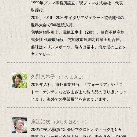
1999年プレマ事務所設立、現プレマ株式会社 代表
取締役。
2018、2019、2020年イタリアジェラート協会開催の
世界大会で3年連続入賞。
宅地建物取引士、電気工事士（2種）、健康不動産株
式会社 代表取締役、電磁波環境測定対策士組合長。
趣味はマリンスポーツ。脳内は基本、海か湖のことを
考えている。
久野真希子
（くの まきこ）
2010年入社。海外事業担当。「フォーリア」や「コ
トー・ナンテ」などさまざまな輸入品の取り扱いには
じまり、海外での事業展開を進めています。
岸江治次
（きしえ はるつぐ）
20代に桜沢思想に出会いマクロビオティックを始め、
新卒でムソー株式会社入社、及び、正食協会にて30年