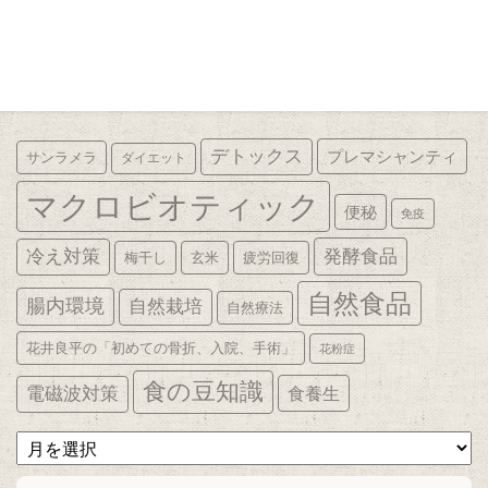
デトックス
プレマシャンティ
サンラメラ
ダイエット
マクロビオティック
便秘
免疫
発酵食品
冷え対策
梅干し
玄米
疲労回復
自然食品
腸内環境
自然栽培
自然療法
花井良平の「初めての骨折、入院、手術」
花粉症
食の豆知識
電磁波対策
食養生
ア
ー
カ