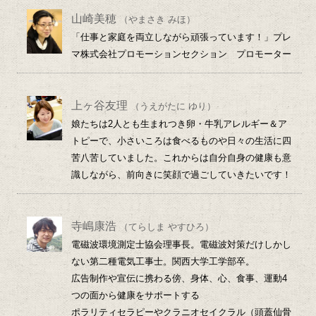
山崎美穂
（やまさき みほ）
「仕事と家庭を両立しながら頑張っています！」プレ
マ株式会社プロモーションセクション プロモーター
上ヶ谷友理
（うえがたに ゆり）
娘たちは2人とも生まれつき卵・牛乳アレルギー＆ア
トピーで、小さいころは食べるものや日々の生活に四
苦八苦していました。これからは自分自身の健康も意
識しながら、前向きに笑顔で過ごしていきたいです！
寺嶋康浩
（てらしま やすひろ）
電磁波環境測定士協会理事長。電磁波対策だけしかし
ない第二種電気工事士。関西大学工学部卒。
広告制作や宣伝に携わる傍、身体、心、食事、運動4
つの面から健康をサポートする
ポラリティセラピーやクラニオセイクラル（頭蓋仙骨