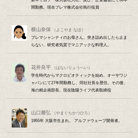
間勤務。現在プレマ株式会社執行役員
横山奈保
（よこやま なほ）
プレマシャンティのお母さん。突き詰め出したら止ま
らない、研究者気質でマニアックな料理人。
花井良平
（はないりょうへい）
学生時代からマクロビオティックを始め、オーサワジ
ャパンにて27年間勤務し、同社社長を歴任。その後、
海の精企画部長。現在陰陽ライフ代表取締役
山口勝弘
（やまぐちかつひろ）
1955年 大阪市生まれ。 アルファウェーブ開発者。