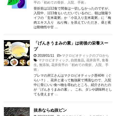
平の「初めての骨折、入院、手術」
骨折前は1日2食で間食は一切しなかったのですが、
入院中、1日3食もいただいているのに、朝は陰陽ラ
イフの「玄米葛粥」か「小豆入り玄米葛粥」に「梅
肉エキス入り ねり梅」を添えていただき、昼と夜
は動物性や甘 …
「げんきうまみの素」は術後の栄養スー
プ
2018/01/11
-
マクロビオティックのプロから
マクロビオティック
,
自然食品
,
花井良平
,
食養
生
,
無添加
,
花井良平の「初めての骨折、入院、手
術」
プレマの岸江さんはマクロビオティック歴40年（ぐ
らい？）、花井と違って勉強家で博識なので、入院
中に骨にいい食べ物を尋ねたところ、紹介されたの
が「げんきうまみの素」。 これ、ダシや調味料とし
ても使えます …
抜糸ならぬ抜ピン