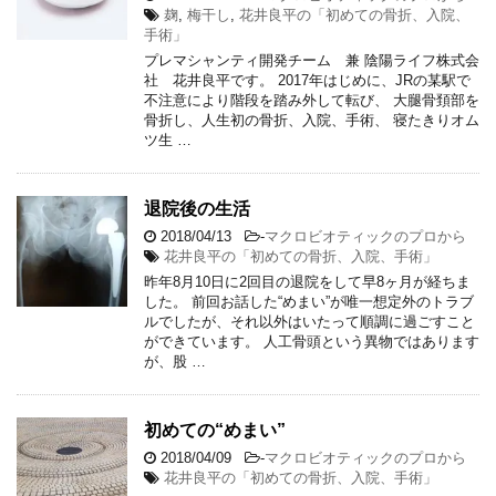
麹
,
梅干し
,
花井良平の「初めての骨折、入院、
手術」
プレマシャンティ開発チーム 兼 陰陽ライフ株式会
社 花井良平です。 2017年はじめに、JRの某駅で
不注意により階段を踏み外して転び、 大腿骨頚部を
骨折し、人生初の骨折、入院、手術、 寝たきりオム
ツ生 …
退院後の生活
2018/04/13
-
マクロビオティックのプロから
花井良平の「初めての骨折、入院、手術」
昨年8月10日に2回目の退院をして早8ヶ月が経ちま
した。 前回お話した“めまい”が唯一想定外のトラブ
ルでしたが、それ以外はいたって順調に過ごすこと
ができています。 人工骨頭という異物ではあります
が、股 …
初めての“めまい”
2018/04/09
-
マクロビオティックのプロから
花井良平の「初めての骨折、入院、手術」