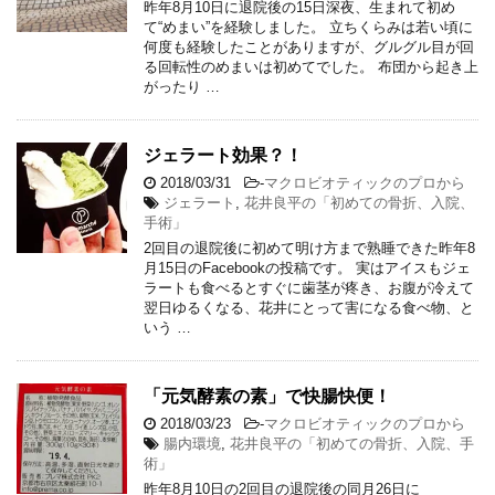
昨年8月10日に退院後の15日深夜、生まれて初め
て“めまい”を経験しました。 立ちくらみは若い頃に
何度も経験したことがありますが、グルグル目が回
る回転性のめまいは初めてでした。 布団から起き上
がったり …
ジェラート効果？！
2018/03/31
-
マクロビオティックのプロから
ジェラート
,
花井良平の「初めての骨折、入院、
手術」
2回目の退院後に初めて明け方まで熟睡できた昨年8
月15日のFacebookの投稿です。 実はアイスもジェ
ラートも食べるとすぐに歯茎が疼き、お腹が冷えて
翌日ゆるくなる、花井にとって害になる食べ物、と
いう …
「元気酵素の素」で快腸快便！
2018/03/23
-
マクロビオティックのプロから
腸内環境
,
花井良平の「初めての骨折、入院、手
術」
昨年8月10日の2回目の退院後の同月26日に