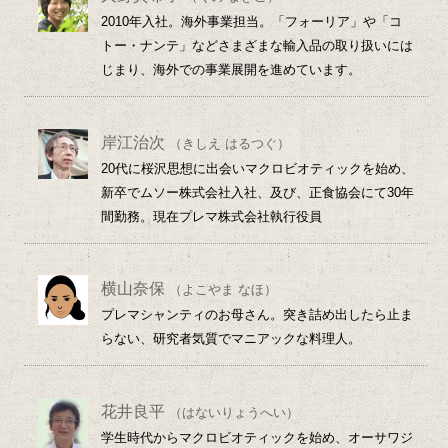
2010年入社。海外事業担当。「フォーリア」や「コ
トー・ナンテ」などさまざまな輸入品の取り扱いには
じまり、海外での事業展開を進めています。
岸江治次
（きしえ はるつぐ）
20代に桜沢思想に出会いマクロビオティックを始め、
新卒でムソー株式会社入社、及び、正食協会にて30年
間勤務。現在プレマ株式会社執行役員
横山奈保
（よこやま なほ）
プレマシャンティのお母さん。突き詰め出したら止ま
らない、研究者気質でマニアックな料理人。
花井良平
（はないりょうへい）
学生時代からマクロビオティックを始め、オーサワジ