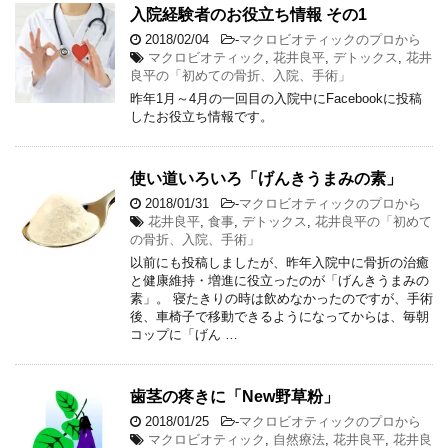
入院経験者のお役立ち情報 その1
2018/02/04
-
マクロビオティックのプロから
マクロビオティック
,
花井良平
,
デトックス
,
花井
良平の「初めての骨折、入院、手術」
昨年1月～4月の一回目の入院中にFacebookに投稿
したお役立ち情報です。
使い道いろいろ「げんきうまみの素」
2018/01/31
-
マクロビオティックのプロから
花井良平
,
食事
,
デトックス
,
花井良平の「初めて
の骨折、入院、手術」
以前にも投稿しましたが、昨年入院中に骨折の治癒
と健康維持・増進に役立ったのが「げんきうまみの
素」。 寝たきりの時は飲めなかったのですが、手術
後、車椅子で移動できるようになってからは、毎朝
コップに「げん …
歯茎の疼きに「New野草粉」
2018/01/25
-
マクロビオティックのプロから
マクロビオティック
,
自然療法
,
花井良平
,
花井良