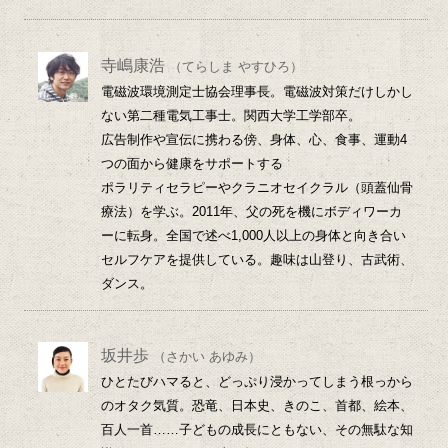
寺嶋康浩
（てらしま やすひろ）
電磁波環境測定士協会理事長。電磁波対策だけしかし
ない第二種電気工事士。関西大学工学部卒。
広告制作や宣伝に携わる傍、身体、心、食事、運動4
つの面から健康をサポートする
ポラリティセラピーやクラニオセイクラル（頭蓋仙骨
療法）を学ぶ。2011年、父の死を機にボディワーカ
ーに転身。全国で述べ1,000人以上の身体と向き合い
セルフケアを提供している。趣味は山登り、古武術、
ダンス。
坂井歩
（さかい あゆみ）
ひとたびハマると、どっぷり浸かってしまう根っから
のオタク気質。恐竜、日本史、きのこ、首都、絵本、
百人一首……子どもの成長にともない、その無駄な知