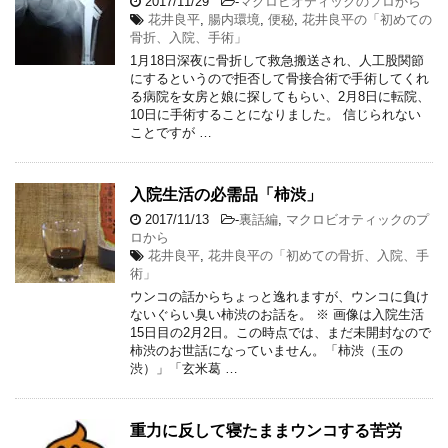
2017/11/29
-
マクロビオティックのプロから
花井良平
,
腸内環境
,
便秘
,
花井良平の「初めての
骨折、入院、手術」
1月18日深夜に骨折して救急搬送され、人工股関節
にするというので拒否して骨接合術で手術してくれ
る病院を女房と娘に探してもらい、2月8日に転院、
10日に手術することになりました。 信じられない
ことですが …
入院生活の必需品「柿渋」
2017/11/13
-
裏話編
,
マクロビオティックのプ
ロから
花井良平
,
花井良平の「初めての骨折、入院、手
術」
ウンコの話からちょっと逸れますが、ウンコに負け
ないぐらい臭い柿渋のお話を。 ※ 画像は入院生活
15日目の2月2日。この時点では、まだ未開封なので
柿渋のお世話になっていません。「柿渋（玉の
渋）」「玄米葛 …
重力に反して寝たままウンコする苦労