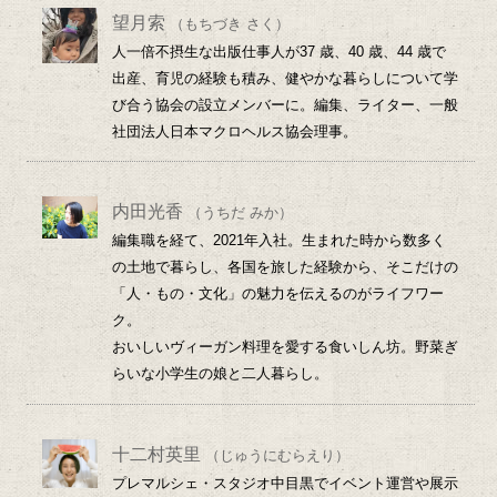
望月索
（もちづき さく）
人一倍不摂生な出版仕事人が37 歳、40 歳、44 歳で
出産、育児の経験も積み、健やかな暮らしについて学
び合う協会の設立メンバーに。編集、ライター、一般
社団法人日本マクロヘルス協会理事。
内田光香
（うちだ みか）
編集職を経て、2021年入社。生まれた時から数多く
の土地で暮らし、各国を旅した経験から、そこだけの
「人・もの・文化」の魅力を伝えるのがライフワー
ク。
おいしいヴィーガン料理を愛する食いしん坊。野菜ぎ
らいな小学生の娘と二人暮らし。
十二村英里
（じゅうにむらえり）
プレマルシェ・スタジオ中目黒でイベント運営や展示