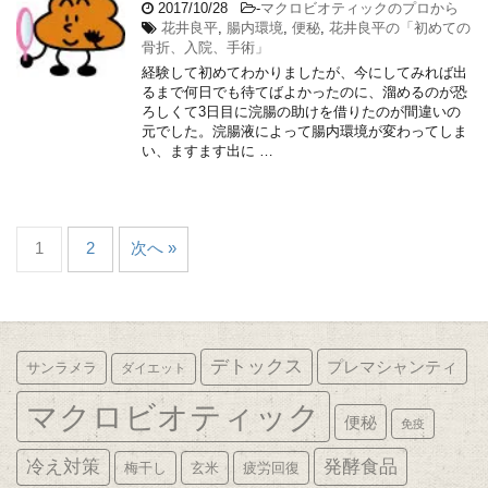
2017/10/28
-
マクロビオティックのプロから
花井良平
,
腸内環境
,
便秘
,
花井良平の「初めての
骨折、入院、手術」
経験して初めてわかりましたが、今にしてみれば出
るまで何日でも待てばよかったのに、溜めるのが恐
ろしくて3日目に浣腸の助けを借りたのが間違いの
元でした。浣腸液によって腸内環境が変わってしま
い、ますます出に …
1
2
次へ »
デトックス
プレマシャンティ
サンラメラ
ダイエット
マクロビオティック
便秘
免疫
発酵食品
冷え対策
梅干し
玄米
疲労回復