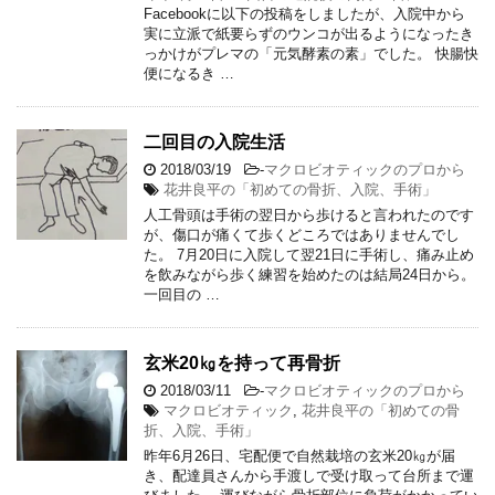
Facebookに以下の投稿をしましたが、入院中から
実に立派で紙要らずのウンコが出るようになったき
っかけがプレマの「元気酵素の素」でした。 快腸快
便になるき …
二回目の入院生活
2018/03/19
-
マクロビオティックのプロから
花井良平の「初めての骨折、入院、手術」
人工骨頭は手術の翌日から歩けると言われたのです
が、傷口が痛くて歩くどころではありませんでし
た。 7月20日に入院して翌21日に手術し、痛み止め
を飲みながら歩く練習を始めたのは結局24日から。
一回目の …
玄米20㎏を持って再骨折
2018/03/11
-
マクロビオティックのプロから
マクロビオティック
,
花井良平の「初めての骨
折、入院、手術」
昨年6月26日、宅配便で自然栽培の玄米20㎏が届
き、配達員さんから手渡しで受け取って台所まで運