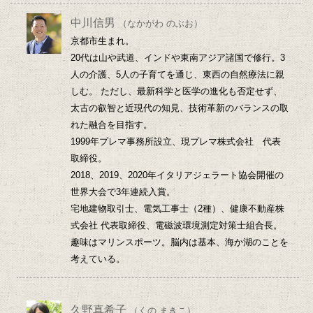
中川信男
（なかがわ のぶお）
京都市生まれ。
20代は山や武道、インドや東南アジア諸国で修行。3
人の介護、5人の子育てを通じ、東西の自然療法に親
しむ。 ただし、最新科学と医学の進化も否定せず、
太古の叡智と近現代の知見、技術革新のバランスの取
れた融合を目指す。
1999年プレマ事務所設立、現プレマ株式会社 代表
取締役。
2018、2019、2020年イタリアジェラート協会開催の
世界大会で3年連続入賞。
宅地建物取引士、電気工事士（2種）、健康不動産株
式会社 代表取締役、電磁波環境測定対策士組合長。
趣味はマリンスポーツ。脳内は基本、海か湖のことを
考えている。
久野真希子
（くの まきこ）