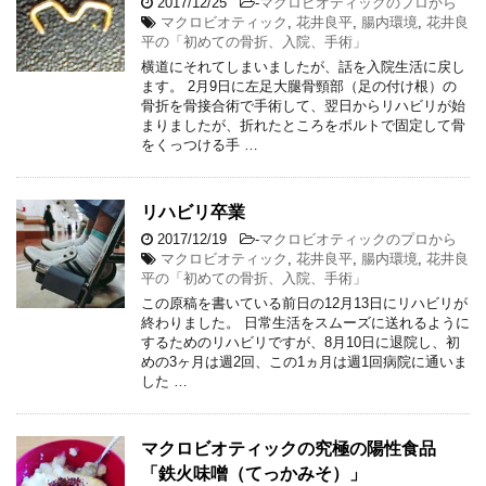
2017/12/25
-
マクロビオティックのプロから
マクロビオティック
,
花井良平
,
腸内環境
,
花井良
平の「初めての骨折、入院、手術」
横道にそれてしまいましたが、話を入院生活に戻し
ます。 2月9日に左足大腿骨頸部（足の付け根）の
骨折を骨接合術で手術して、翌日からリハビリが始
まりましたが、折れたところをボルトで固定して骨
をくっつける手 …
リハビリ卒業
2017/12/19
-
マクロビオティックのプロから
マクロビオティック
,
花井良平
,
腸内環境
,
花井良
平の「初めての骨折、入院、手術」
この原稿を書いている前日の12月13日にリハビリが
終わりました。 日常生活をスムーズに送れるように
するためのリハビリですが、8月10日に退院し、初
めの3ヶ月は週2回、この1ヵ月は週1回病院に通いま
した …
マクロビオティックの究極の陽性食品
「鉄火味噌（てっかみそ）」