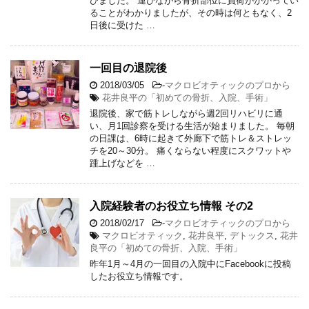
びました。 運びながら骨折部位に負荷がかかってい
ることがわかりましたが、その時は何ともなく、2
日後に受けた …
一回目の退院後
2018/03/05
-
マクロビオティックのプロから
花井良平の「初めての骨折、入院、手術」
退院後、家で筋トレしながら週2回リハビリに通
い、月1回診察を受ける生活が始まりました。 毎朝
の日課は、6時に起きて外廊下で筋トレ＆ストレッ
チを20～30分。 痛くならない程度にスクワットや
踵上げなどを …
入院経験者のお役立ち情報 その2
2018/02/17
-
マクロビオティックのプロから
マクロビオティック
,
花井良平
,
デトックス
,
花井
良平の「初めての骨折、入院、手術」
昨年1月～4月の一回目の入院中にFacebookに投稿
したお役立ち情報です。