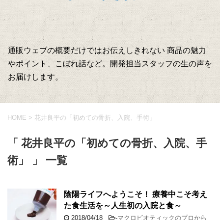
通販ウェブの概要だけではお伝えしきれない 商品の魅力
やポイント、こぼれ話など。開発担当スタッフの生の声を
お届けします。
HOME
>
花井良平の「初めての骨折、入院、手術」
「 花井良平の「初めての骨折、入院、手
術」 」 一覧
陰陽ライフへようこそ！ 療養中こそ考え
た食生活を～人生初の入院と食～
2018/04/18
-
マクロビオティックのプロから