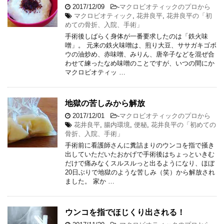
2017/12/09
-
マクロビオティックのプロから
マクロビオティック
,
花井良平
,
花井良平の「初
めての骨折、入院、手術」
手術後しばらく身体が一番要求したのは「鉄火味
噌」。 元来の鉄火味噌は、煎り大豆、ササガキゴボ
ウの油炒め、赤味噌、みりん、唐辛子などを混ぜ合
わせて練ったなめ味噌のことですが、いつの間にか
マクロビオティッ …
地獄の苦しみから解放
2017/12/01
-
マクロビオティックのプロから
花井良平
,
腸内環境
,
便秘
,
花井良平の「初めての
骨折、入院、手術」
手術前に看護師さんに糞詰まりのウンコを指で掻き
出していただいたおかげで手術後はちょっといきむ
だけで痛みなくスルスルっと出るようになり、ほぼ
20日ぶりで地獄のような苦しみ（笑）から解放され
ました。 家か …
ウンコを指でほじくり出される！