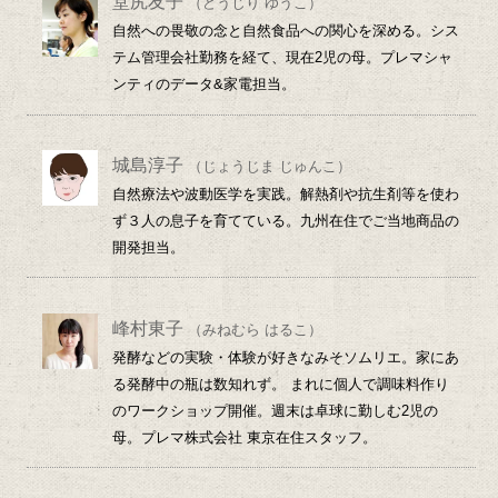
堂尻友子
（どうじり ゆうこ）
自然への畏敬の念と自然食品への関心を深める。シス
テム管理会社勤務を経て、現在2児の母。プレマシャ
ンティのデータ&家電担当。
城島淳子
（じょうじま じゅんこ）
自然療法や波動医学を実践。解熱剤や抗生剤等を使わ
ず３人の息子を育てている。九州在住でご当地商品の
開発担当。
峰村東子
（みねむら はるこ）
発酵などの実験・体験が好きなみそソムリエ。家にあ
る発酵中の瓶は数知れず。 まれに個人で調味料作り
のワークショップ開催。週末は卓球に勤しむ2児の
母。プレマ株式会社 東京在住スタッフ。