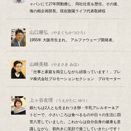
ャパンにて27年間勤務し、同社社長を歴任。その後、
海の精企画部長。現在陰陽ライフ代表取締役
山口勝弘
（やまぐちかつひろ）
1955年 大阪市生まれ。 アルファウェーブ開発者。
山崎美穂
（やまさき みほ）
「仕事と家庭を両立しながら頑張っています！」プレ
マ株式会社プロモーションセクション プロモーター
上ヶ谷友理
（うえがたに ゆり）
娘たちは2人とも生まれつき卵・牛乳アレルギー＆ア
トピーで、小さいころは食べるものや日々の生活に四
苦八苦していました。これからは自分自身の健康も意
識しながら、前向きに笑顔で過ごしていきたいです！