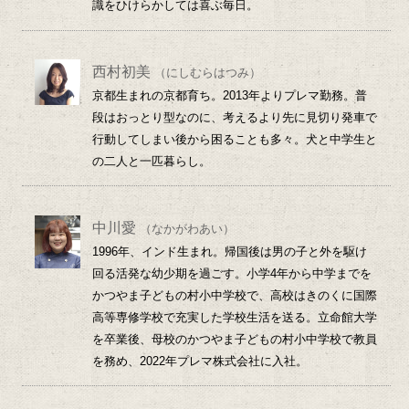
識をひけらかしては喜ぶ毎日。
西村初美
（にしむらはつみ）
京都生まれの京都育ち。2013年よりプレマ勤務。普
段はおっとり型なのに、考えるより先に見切り発車で
行動してしまい後から困ることも多々。犬と中学生と
の二人と一匹暮らし。
中川愛
（なかがわあい）
1996年、インド生まれ。帰国後は男の子と外を駆け
回る活発な幼少期を過ごす。小学4年から中学までを
かつやま子どもの村小中学校で、高校はきのくに国際
高等専修学校で充実した学校生活を送る。立命館大学
を卒業後、母校のかつやま子どもの村小中学校で教員
を務め、2022年プレマ株式会社に入社。