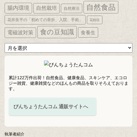
自然食品
腸内環境
自然栽培
自然療法
花井良平の「初めての骨折、入院、手術」
花粉症
食の豆知識
電磁波対策
食養生
ア
ー
カ
イ
ブ
累計122万件出荷！自然食品、健康食品、スキンケア、エコロ
ジー雑貨、健康雑貨などのほんもの商品を取りそろえておりま
す。
びんちょうたんコム 通販サイトへ
執筆者紹介