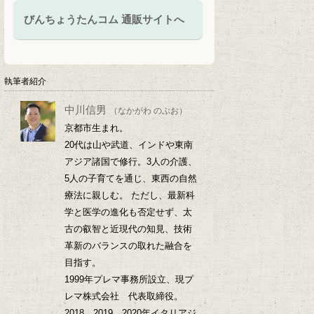
びんちょうたんコム 通販サイトへ
執筆者紹介
中川信男
（なかがわ のぶお）
京都市生まれ。
20代は山や武道、インドや東南
アジア諸国で修行。3人の介護、
5人の子育てを通じ、東西の自然
療法に親しむ。 ただし、最新科
学と医学の進化も否定せず、太
古の叡智と近現代の知見、技術
革新のバランスの取れた融合を
目指す。
1999年プレマ事務所設立、現プ
レマ株式会社 代表取締役。
2018、2019、2020年イタリアジ