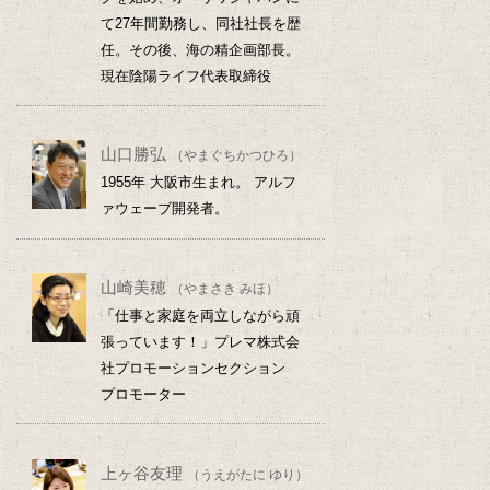
て27年間勤務し、同社社長を歴
任。その後、海の精企画部長。
現在陰陽ライフ代表取締役
山口勝弘
（やまぐちかつひろ）
1955年 大阪市生まれ。 アルフ
ァウェーブ開発者。
山崎美穂
（やまさき みほ）
「仕事と家庭を両立しながら頑
張っています！」プレマ株式会
社プロモーションセクション
プロモーター
上ヶ谷友理
（うえがたに ゆり）