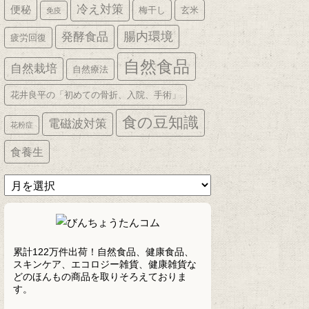
冷え対策
便秘
梅干し
玄米
免疫
発酵食品
腸内環境
疲労回復
自然食品
自然栽培
自然療法
花井良平の「初めての骨折、入院、手術」
食の豆知識
電磁波対策
花粉症
食養生
ア
ー
カ
イ
ブ
累計122万件出荷！自然食品、健康食品、
スキンケア、エコロジー雑貨、健康雑貨な
どのほんもの商品を取りそろえておりま
す。