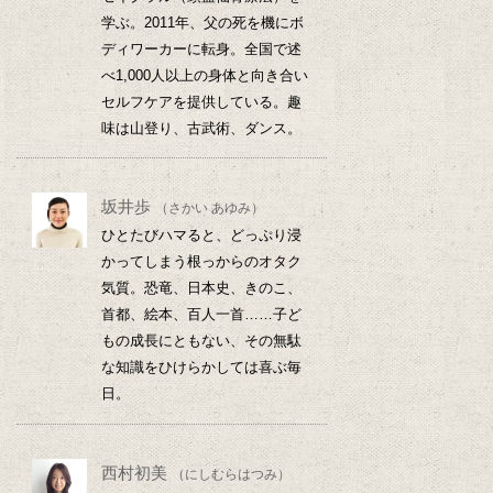
学ぶ。2011年、父の死を機にボ
ディワーカーに転身。全国で述
べ1,000人以上の身体と向き合い
セルフケアを提供している。趣
味は山登り、古武術、ダンス。
坂井歩
（さかい あゆみ）
ひとたびハマると、どっぷり浸
かってしまう根っからのオタク
気質。恐竜、日本史、きのこ、
首都、絵本、百人一首……子ど
もの成長にともない、その無駄
な知識をひけらかしては喜ぶ毎
日。
西村初美
（にしむらはつみ）