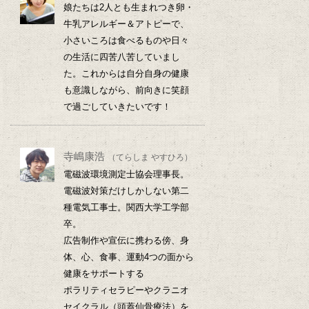
娘たちは2人とも生まれつき卵・
牛乳アレルギー＆アトピーで、
小さいころは食べるものや日々
の生活に四苦八苦していまし
た。これからは自分自身の健康
も意識しながら、前向きに笑顔
で過ごしていきたいです！
寺嶋康浩
（てらしま やすひろ）
電磁波環境測定士協会理事長。
電磁波対策だけしかしない第二
種電気工事士。関西大学工学部
卒。
広告制作や宣伝に携わる傍、身
体、心、食事、運動4つの面から
健康をサポートする
ポラリティセラピーやクラニオ
セイクラル（頭蓋仙骨療法）を