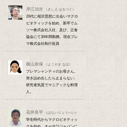
岸江治次
（きしえ はるつぐ）
20代に桜沢思想に出会いマクロ
ビオティックを始め、新卒でム
ソー株式会社入社、及び、正食
協会にて30年間勤務。現在プレ
マ株式会社執行役員
横山奈保
（よこやま なほ）
プレマシャンティのお母さん。
突き詰め出したら止まらない、
研究者気質でマニアックな料理
人。
花井良平
（はないりょうへい）
学生時代からマクロビオティッ
クを始め、オーサワジャパンに