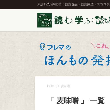
累計122万件出荷！自然食品・自然療法・エコロ
HOME
>
麦味噌
「 麦味噌 」 一覧