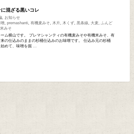
そに混ざる黒いコレ
編
,
お知らせ
味噌
,
premashanti
,
有機麦みそ
,
木片
,
木くず
,
黒条線
,
大麦
,
ふんど
米みそ
ーム横山です。 プレマシャンティの有機麦みそや有機米みそ、有
来の仕込みのままの杉桶仕込みのお味噌です。 仕込み元の杉桶
始めて、味噌を掘 …