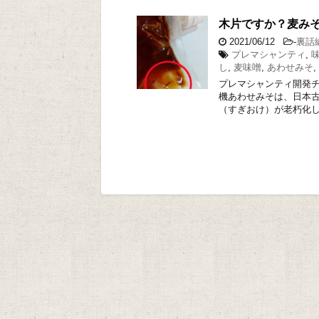
木片ですか？麦み
2021/06/12
-
裏話
プレマシャンティ
,
し
,
麦味噌
,
あわせみそ
,
プレマシャンティ開発チ
機あわせみそは、日本古
（すぎおけ）が老朽化し