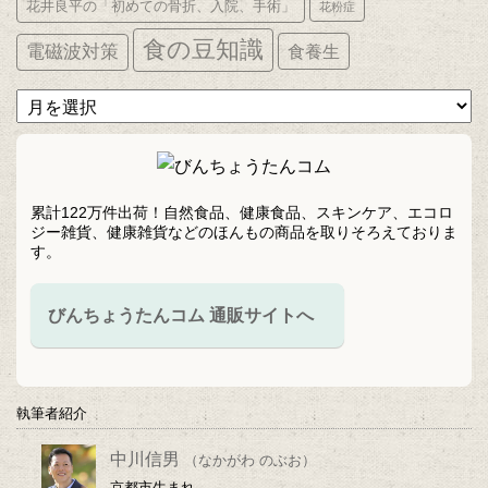
花井良平の「初めての骨折、入院、手術」
花粉症
食の豆知識
電磁波対策
食養生
ア
ー
カ
イ
ブ
累計122万件出荷！自然食品、健康食品、スキンケア、エコロ
ジー雑貨、健康雑貨などのほんもの商品を取りそろえておりま
す。
びんちょうたんコム 通販サイトへ
執筆者紹介
中川信男
（なかがわ のぶお）
京都市生まれ。