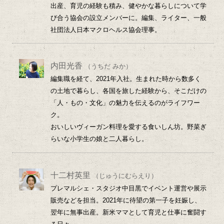
出産、育児の経験も積み、健やかな暮らしについて学
び合う協会の設立メンバーに。編集、ライター、一般
社団法人日本マクロヘルス協会理事。
内田光香
（うちだ みか）
編集職を経て、2021年入社。生まれた時から数多く
の土地で暮らし、各国を旅した経験から、そこだけの
「人・もの・文化」の魅力を伝えるのがライフワー
ク。
おいしいヴィーガン料理を愛する食いしん坊。野菜ぎ
らいな小学生の娘と二人暮らし。
十二村英里
（じゅうにむらえり）
プレマルシェ・スタジオ中目黒でイベント運営や展示
販売などを担当。2021年に待望の第一子を妊娠し、
翌年に無事出産。新米ママとして育児と仕事に奮闘す