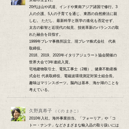
20代は山や武道、インドや東南アジア諸国で修行。3
人の介護、5人の子育てを通じ、東西の自然療法に親
しむ。 ただし、最新科学と医学の進化も否定せず、
太古の叡智と近現代の知見、技術革新のバランスの取
れた融合を目指す。
1999年プレマ事務所設立、現プレマ株式会社 代表
取締役。
2018、2019、2020年イタリアジェラート協会開催の
世界大会で3年連続入賞。
宅地建物取引士、電気工事士（2種）、健康不動産株
式会社 代表取締役、電磁波環境測定対策士組合長。
趣味はマリンスポーツ。脳内は基本、海か湖のことを
考えている。
久野真希子
（くの まきこ）
2010年入社。海外事業担当。「フォーリア」や「コ
トー・ナンテ」などさまざまな輸入品の取り扱いには