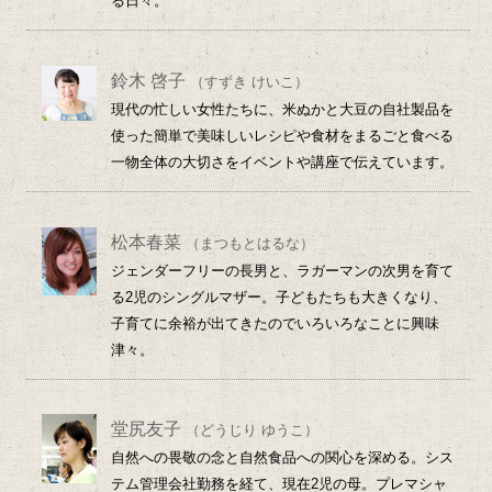
る日々。
鈴木 啓子
（すずき けいこ）
現代の忙しい女性たちに、米ぬかと大豆の自社製品を
使った簡単で美味しいレシピや食材をまるごと食べる
一物全体の大切さをイベントや講座で伝えています。
松本春菜
（まつもとはるな）
ジェンダーフリーの長男と、ラガーマンの次男を育て
る2児のシングルマザー。子どもたちも大きくなり、
子育てに余裕が出てきたのでいろいろなことに興味
津々。
堂尻友子
（どうじり ゆうこ）
自然への畏敬の念と自然食品への関心を深める。シス
テム管理会社勤務を経て、現在2児の母。プレマシャ