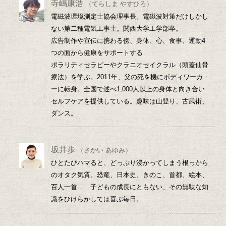
寺嶋康浩
（てらしま やすひろ）
電磁波環境測定士協会理事長。電磁波対策だけしかし
ない第二種電気工事士。関西大学工学部卒。
広告制作や宣伝に携わる傍、身体、心、食事、運動4
つの面から健康をサポートする
ポラリティセラピーやクラニオセイクラル（頭蓋仙骨
療法）を学ぶ。2011年、父の死を機にボディワーカ
ーに転身。全国で述べ1,000人以上の身体と向き合い
セルフケアを提供している。趣味は山登り、古武術、
ダンス。
坂井歩
（さかい あゆみ）
ひとたびハマると、どっぷり浸かってしまう根っから
のオタク気質。恐竜、日本史、きのこ、首都、絵本、
百人一首……子どもの成長にともない、その無駄な知
識をひけらかしては喜ぶ毎日。