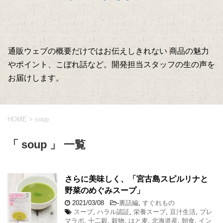
通販ウェブの概要だけではお伝えしきれない 商品の魅力
やポイント、こぼれ話など。開発担当スタッフの生の声を
お届けします。
HOME
>
soup
「 soup 」 一覧
さらに美味しく、「宮古島スピルリナと
野菜のめぐみスープ」
2021/03/08
-
裏話編
,
すぐれもの
スープ
,
ハラル認証
,
栄養スープ
,
豆汁生活
,
プレ
マラボ
,
十二穀
,
穀物
,
はと麦
,
北海道産
,
朝食
,
イン