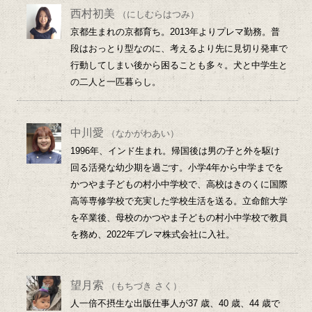
西村初美
（にしむらはつみ）
京都生まれの京都育ち。2013年よりプレマ勤務。普
段はおっとり型なのに、考えるより先に見切り発車で
行動してしまい後から困ることも多々。犬と中学生と
の二人と一匹暮らし。
中川愛
（なかがわあい）
1996年、インド生まれ。帰国後は男の子と外を駆け
回る活発な幼少期を過ごす。小学4年から中学までを
かつやま子どもの村小中学校で、高校はきのくに国際
高等専修学校で充実した学校生活を送る。立命館大学
を卒業後、母校のかつやま子どもの村小中学校で教員
を務め、2022年プレマ株式会社に入社。
望月索
（もちづき さく）
人一倍不摂生な出版仕事人が37 歳、40 歳、44 歳で