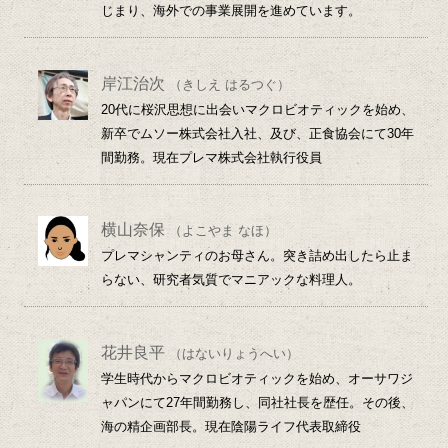
じまり、海外での事業展開を進めています。
岸江治次
（きしえ はるつぐ）
20代に桜沢思想に出会いマクロビオティックを始め、
新卒でムソー株式会社入社、及び、正食協会にて30年
間勤務。現在プレマ株式会社執行役員
横山奈保
（よこやま なほ）
プレマシャンティのお母さん。突き詰め出したら止ま
らない、研究者気質でマニアックな料理人。
花井良平
（はないりょうへい）
学生時代からマクロビオティックを始め、オーサワジ
ャパンにて27年間勤務し、同社社長を歴任。その後、
海の精企画部長。現在陰陽ライフ代表取締役