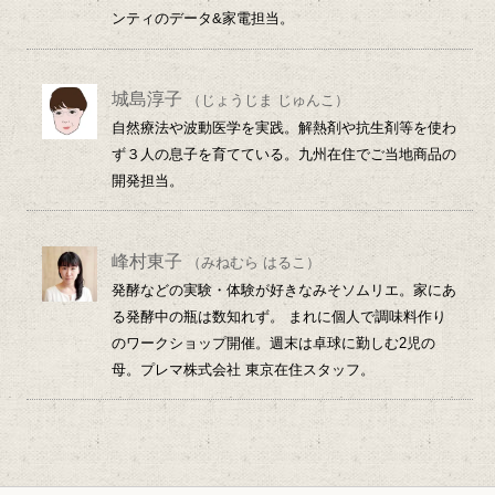
ンティのデータ&家電担当。
城島淳子
（じょうじま じゅんこ）
自然療法や波動医学を実践。解熱剤や抗生剤等を使わ
ず３人の息子を育てている。九州在住でご当地商品の
開発担当。
峰村東子
（みねむら はるこ）
発酵などの実験・体験が好きなみそソムリエ。家にあ
る発酵中の瓶は数知れず。 まれに個人で調味料作り
のワークショップ開催。週末は卓球に勤しむ2児の
母。プレマ株式会社 東京在住スタッフ。