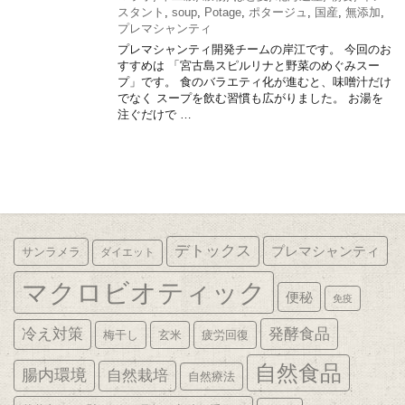
スタント
,
soup
,
Potage
,
ポタージュ
,
国産
,
無添加
,
プレマシャンティ
プレマシャンティ開発チームの岸江です。 今回のお
すすめは 「宮古島スピルリナと野菜のめぐみスー
プ」です。 食のバラエティ化が進むと、味噌汁だけ
でなく スープを飲む習慣も広がりました。 お湯を
注ぐだけで …
デトックス
プレマシャンティ
サンラメラ
ダイエット
マクロビオティック
便秘
免疫
発酵食品
冷え対策
梅干し
玄米
疲労回復
自然食品
腸内環境
自然栽培
自然療法