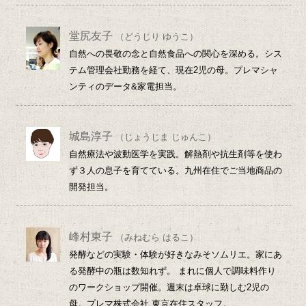
堂尻友子
（どうじり ゆうこ）
自然への畏敬の念と自然食品への関心を深める。シス
テム管理会社勤務を経て、現在2児の母。プレマシャ
ンティのデータ&家電担当。
城島淳子
（じょうじま じゅんこ）
自然療法や波動医学を実践。解熱剤や抗生剤等を使わ
ず３人の息子を育てている。九州在住でご当地商品の
開発担当。
峰村東子
（みねむら はるこ）
発酵などの実験・体験が好きなみそソムリエ。家にあ
る発酵中の瓶は数知れず。 まれに個人で調味料作り
のワークショップ開催。週末は卓球に勤しむ2児の
母。プレマ株式会社 東京在住スタッフ。