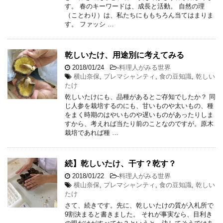
す。 春のキーワードは、成長と活動。 自然の理
（ことわり）は、私たちにももちろん当てはまりま
す。 ファッシ …
乾しいたけ、用途別に考えてみる
2018/01/24
-
料理人がみる世界
横山奈保
,
プレマシャンティ
,
食の豆知識
,
乾しい
たけ
乾しいたけにも、品種があるとご存知でしたか？ 同
じ人参を栽培するのにも、甘いものや太いもの、種
をまく時期のはやいものや遅いものがあったりしま
すから、考えれば当たり前のことなのですが。原木
栽培であれば種 …
続】乾しいたけ、干す？乾す？
2018/01/22
-
料理人がみる世界
横山奈保
,
プレマシャンティ
,
食の豆知識
,
乾しい
たけ
さて、続きです。先に、乾しいたけの質が入札所で
9割決まると書きました。 それが事実なら、目利き