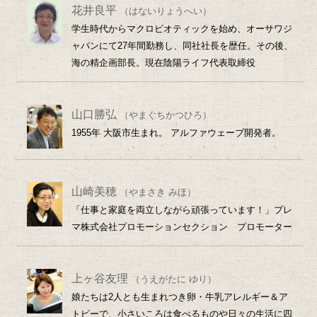
花井良平
（はないりょうへい）
学生時代からマクロビオティックを始め、オーサワジ
ャパンにて27年間勤務し、同社社長を歴任。その後、
海の精企画部長。現在陰陽ライフ代表取締役
山口勝弘
（やまぐちかつひろ）
1955年 大阪市生まれ。 アルファウェーブ開発者。
山崎美穂
（やまさき みほ）
「仕事と家庭を両立しながら頑張っています！」プレ
マ株式会社プロモーションセクション プロモーター
上ヶ谷友理
（うえがたに ゆり）
娘たちは2人とも生まれつき卵・牛乳アレルギー＆ア
トピーで、小さいころは食べるものや日々の生活に四