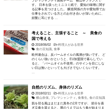
プレマシャンティ開拓チーム 横山＠フランスで
す。 日本を扱ったミニコミ紙で、愛知の味噌に関す
る記事を見つけました。 醸造関係の方や愛知県でお
仕事をされている方とのお付き合いが深いために、
頻繁に耳にする …
考えること、主張すること ～ 美食の
国で考える
2018/06/02
-
料理人がみる世界
食の豆知識
,
食事
欧州連合は、反パームオイルの風潮が強いです。 ど
のくらい強いかというと、EU加盟国で暮らしてい
ると、「パームオイル不使用」のサインを目にしな
い日は無いといっても大げさでないくらいです。
…
自然のリズム、身体のリズム
2018/02/11
-
料理人がみる世界
横山奈保
,
プレマシャンティ
,
食養生
,
食の豆知識
肌を切る風はまだまだ真冬の2月ですが、 節分を過
ぎ立春を迎えると、暦のうえではもう春が始まりま