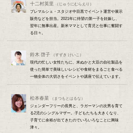
十二村英里
（じゅうにむらえり）
プレマルシェ・スタジオ中目黒でイベント運営や展示
販売などを担当。2021年に待望の第一子を妊娠し、
翌年に無事出産。新米ママとして育児と仕事に奮闘す
る日々。
鈴木 啓子
（すずき けいこ）
現代の忙しい女性たちに、米ぬかと大豆の自社製品を
使った簡単で美味しいレシピや食材をまるごと食べる
一物全体の大切さをイベントや講座で伝えています。
松本春菜
（まつもとはるな）
ジェンダーフリーの長男と、ラガーマンの次男を育て
る2児のシングルマザー。子どもたちも大きくなり、
子育てに余裕が出てきたのでいろいろなことに興味
津々。