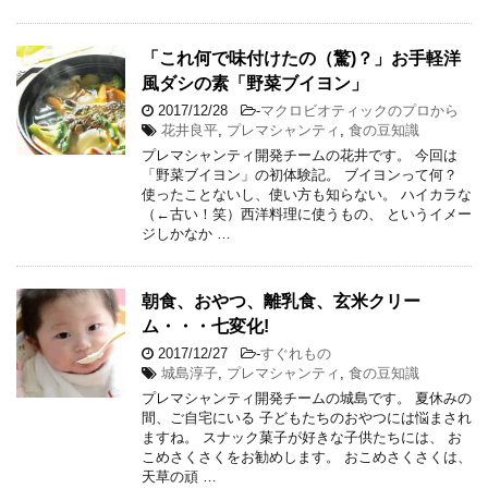
「これ何で味付けたの（驚)？」お手軽洋
風ダシの素「野菜ブイヨン」
2017/12/28
-
マクロビオティックのプロから
花井良平
,
プレマシャンティ
,
食の豆知識
プレマシャンティ開発チームの花井です。 今回は
「野菜ブイヨン」の初体験記。 ブイヨンって何？
使ったことないし、使い方も知らない。 ハイカラな
（←古い！笑）西洋料理に使うもの、 というイメー
ジしかなか …
朝食、おやつ、離乳食、玄米クリー
ム・・・七変化!
2017/12/27
-
すぐれもの
城島淳子
,
プレマシャンティ
,
食の豆知識
プレマシャンティ開発チームの城島です。 夏休みの
間、ご自宅にいる 子どもたちのおやつには悩まされ
ますね。 スナック菓子が好きな子供たちには、 お
こめさくさくをお勧めします。 おこめさくさくは、
天草の頑 …