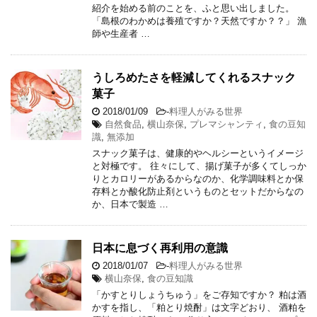
紹介を始める前のことを、ふと思い出しました。
「島根のわかめは養殖ですか？天然ですか？？」 漁
師や生産者 …
うしろめたさを軽減してくれるスナック
菓子
2018/01/09
-
料理人がみる世界
自然食品
,
横山奈保
,
プレマシャンティ
,
食の豆知
識
,
無添加
スナック菓子は、健康的やヘルシーというイメージ
と対極です。 往々にして、揚げ菓子が多くてしっか
りとカロリーがあるからなのか、化学調味料とか保
存料とか酸化防止剤というものとセットだからなの
か、日本で製造 …
日本に息づく再利用の意識
2018/01/07
-
料理人がみる世界
横山奈保
,
食の豆知識
「かすとりしょうちゅう」をご存知ですか？ 粕は酒
かすを指し、「粕とり焼酎」は文字どおり、 酒粕を