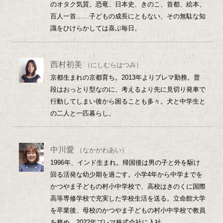
のオタク気質。恐竜、日本史、きのこ、首都、絵本、
百人一首……子どもの成長にともない、その無駄な知
識をひけらかしては喜ぶ毎日。
西村初美
（にしむらはつみ）
京都生まれの京都育ち。2013年よりプレマ勤務。普
段はおっとり型なのに、考えるより先に見切り発車で
行動してしまい後から困ることも多々。犬と中学生と
の二人と一匹暮らし。
中川愛
（なかがわあい）
1996年、インド生まれ。帰国後は男の子と外を駆け
回る活発な幼少期を過ごす。小学4年から中学までを
かつやま子どもの村小中学校で、高校はきのくに国際
高等専修学校で充実した学校生活を送る。立命館大学
を卒業後、母校のかつやま子どもの村小中学校で教員
を務め、2022年プレマ株式会社に入社。