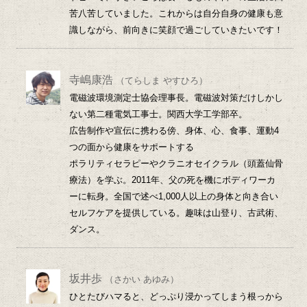
苦八苦していました。これからは自分自身の健康も意
識しながら、前向きに笑顔で過ごしていきたいです！
寺嶋康浩
（てらしま やすひろ）
電磁波環境測定士協会理事長。電磁波対策だけしかし
ない第二種電気工事士。関西大学工学部卒。
広告制作や宣伝に携わる傍、身体、心、食事、運動4
つの面から健康をサポートする
ポラリティセラピーやクラニオセイクラル（頭蓋仙骨
療法）を学ぶ。2011年、父の死を機にボディワーカ
ーに転身。全国で述べ1,000人以上の身体と向き合い
セルフケアを提供している。趣味は山登り、古武術、
ダンス。
坂井歩
（さかい あゆみ）
ひとたびハマると、どっぷり浸かってしまう根っから