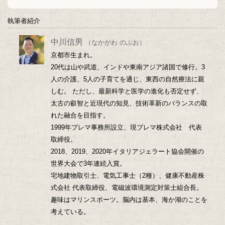
執筆者紹介
中川信男
（なかがわ のぶお）
京都市生まれ。
20代は山や武道、インドや東南アジア諸国で修行。3
人の介護、5人の子育てを通じ、東西の自然療法に親
しむ。 ただし、最新科学と医学の進化も否定せず、
太古の叡智と近現代の知見、技術革新のバランスの取
れた融合を目指す。
1999年プレマ事務所設立、現プレマ株式会社 代表
取締役。
2018、2019、2020年イタリアジェラート協会開催の
世界大会で3年連続入賞。
宅地建物取引士、電気工事士（2種）、健康不動産株
式会社 代表取締役、電磁波環境測定対策士組合長。
趣味はマリンスポーツ。脳内は基本、海か湖のことを
考えている。