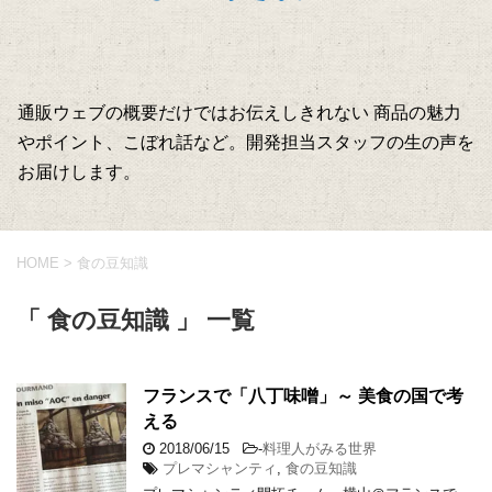
通販ウェブの概要だけではお伝えしきれない 商品の魅力
やポイント、こぼれ話など。開発担当スタッフの生の声を
お届けします。
HOME
>
食の豆知識
「 食の豆知識 」 一覧
フランスで「八丁味噌」～ 美食の国で考
える
2018/06/15
-
料理人がみる世界
プレマシャンティ
,
食の豆知識