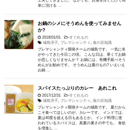
工夫してきました。 なかでも、お湯を注ぐだけで簡
単に頂ける …
お鍋のシメにそうめんを使ってみません
か?
2018/01/01
-
すぐれもの
城島淳子
,
プレマシャンティ
,
食の豆知識
プレマシャンティ開発チームの城島です。 一気に冬
がやってきた今日この頃。 こんな日は、寒くてお鍋
が恋しくなりませんか？ お鍋には、有機手延べそう
めんがお勧めです。 そうめんは夏のもの? いえいえ
お鍋 …
スパイスたっぷりのカレー あれこれ
2017/12/31
-
すぐれもの
城島淳子
,
プレマシャンティ
,
食の豆知識
プレマシャンティ開発チームの城島です。 夏だから
こそ食べてほしいのが、カレーです。 インドでは、
夏は40度を超える日もあるとか。 インド料理に使
われているスパイスは、真夏の暑さの中でも、 食欲
を増進し …