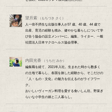
望月索
（もちづき さく）
人一倍不摂生な出版仕事人が37 歳、40 歳、44 歳で
出産、育児の経験も積み、健やかな暮らしについて学
び合う協会の設立メンバーに。編集、ライター、一般
社団法人日本マクロヘルス協会理事。
内田光香
（うちだ みか）
編集職を経て、2021年入社。生まれた時から数多く
の土地で暮らし、各国を旅した経験から、そこだけの
「人・もの・文化」の魅力を伝えるのがライフワー
ク。
おいしいヴィーガン料理を愛する食いしん坊。野菜ぎ
らいな小学生の娘と二人暮らし。