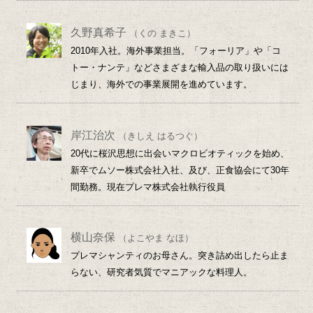
久野真希子
（くの まきこ）
2010年入社。海外事業担当。「フォーリア」や「コ
トー・ナンテ」などさまざまな輸入品の取り扱いには
じまり、海外での事業展開を進めています。
岸江治次
（きしえ はるつぐ）
20代に桜沢思想に出会いマクロビオティックを始め、
新卒でムソー株式会社入社、及び、正食協会にて30年
間勤務。現在プレマ株式会社執行役員
横山奈保
（よこやま なほ）
プレマシャンティのお母さん。突き詰め出したら止ま
らない、研究者気質でマニアックな料理人。