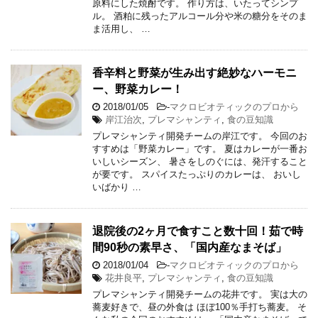
原料にした焼酎です。 作り方は、いたってシンプ
ル。 酒粕に残ったアルコール分や米の糖分をそのま
ま活用し、 …
香辛料と野菜が生み出す絶妙なハーモニ
ー、野菜カレー！
2018/01/05
-
マクロビオティックのプロから
岸江治次
,
プレマシャンティ
,
食の豆知識
プレマシャンティ開発チームの岸江です。 今回のお
すすめは「野菜カレー」です。 夏はカレーが一番お
いしいシーズン、 暑さをしのぐには、発汗すること
が要です。 スパイスたっぷりのカレーは、 おいし
いばかり …
退院後の2ヶ月で食すこと数十回！茹で時
間90秒の素早さ、「国内産なまそば」
2018/01/04
-
マクロビオティックのプロから
花井良平
,
プレマシャンティ
,
食の豆知識
プレマシャンティ開発チームの花井です。 実は大の
蕎麦好きで、昼の外食は ほぼ100％手打ち蕎麦。 そ