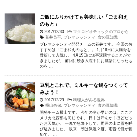
ご飯にふりかけても美味しい「ごま和え
のもと」
2017/12/30
-
マクロビオティックのプロから
花井良平
,
プレマシャンティ
,
食の豆知識
プレマシャンティ開発チームの花井です。 今回のお
すすめは「ごま和えのもと」。 1月18日に大腿骨を
骨折して入院し、 4月15日に無事退院することがで
きましたが、 前回に続き入院中にお世話になったも
のを …
豆乳とこれで、ミルキーな鍋をつくって
みよう！
2017/12/29
-
料理人がみる世界
横山奈保
,
プレマシャンティ
,
食の豆知識
開発チーム横山です。 今年の冬が早いのは、ここア
メリカ北西部も同じです。 日中は汗をかくほどだっ
たお天気が、 一晩で急降下して、周囲の山に雪を呼
び込みました。 以来 朝は気温２度、雨音で目が覚
めて、 …