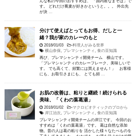
んな私の今回のおすすめは、 「国内産なまそば」で
す。 どれだけ蕎麦が好きかというと。。。 外出先
が決 …
分けて使えばとってもお得、だしと一
緒？我が家のカレーのもと
2018/01/03
-
料理人がみる世界
横山奈保
,
プレマシャンティ
,
食の豆知識
再び、プレマシャンティ開発チーム 横山です。
「プレマシャンティのカレーフレーク、美味しいで
す。 でも高くて、頻繁には買えません！」 お客様
にも、お取引さまにも、 とても頻 …
お肌の改善は、粘りと継続！続けられる
美味、「くわの葉葛湯」
2018/01/02
-
マクロビオティックのプロから
岸江治次
,
プレマシャンティ
,
食の豆知識
プレマシャンティ開発チームの岸江です。 今回のお
すすめは「くわの葉葛湯」です。 葛は自然な添加
物。昔の人は葛の粘りを 活かした様々なたべものを