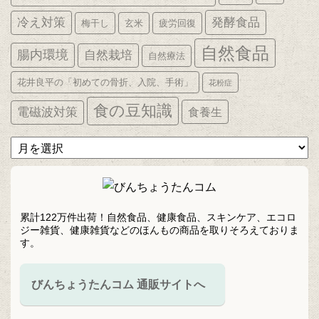
発酵食品
冷え対策
梅干し
玄米
疲労回復
自然食品
腸内環境
自然栽培
自然療法
花井良平の「初めての骨折、入院、手術」
花粉症
食の豆知識
電磁波対策
食養生
ア
ー
カ
イ
ブ
累計122万件出荷！自然食品、健康食品、スキンケア、エコロ
ジー雑貨、健康雑貨などのほんもの商品を取りそろえておりま
す。
びんちょうたんコム 通販サイトへ