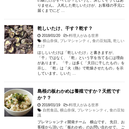
の眼だけがすべてか？というと、決してそうではあ
りません。 入札した乾しいたけが、お客様の手元に
届くまでにど …
乾しいたけ、干す？乾す？
2018/01/20
-
料理人がみる世界
横山奈保
,
プレマシャンティ
,
食の豆知識
,
乾しい
たけ
ほししいたけは「乾しいたけ」と書きますが、
「干」ではなく、「乾」という字を当てるには理由
があります。 「干」は多く「天日に干したもの」を
示し、「乾」は「火（熱）で乾燥させたもの」を示
しています。しいた …
島根の板わかめは養殖ですか？天然です
か？？
2018/01/19
-
料理人がみる世界
自然食品
,
横山奈保
,
プレマシャンティ
,
食の豆知
識
プレマシャンティ開発チーム 横山です。 先日、お
客様から頂いた「板わかめ」のお問い合わせで、 ご