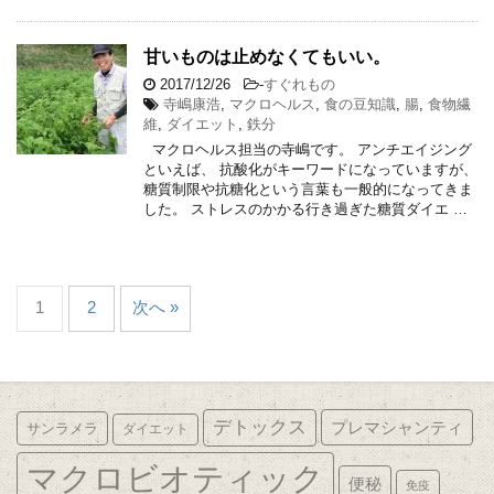
甘いものは止めなくてもいい。
2017/12/26
-
すぐれもの
寺嶋康浩
,
マクロヘルス
,
食の豆知識
,
腸
,
食物繊
維
,
ダイエット
,
鉄分
マクロヘルス担当の寺嶋です。 アンチエイジング
といえば、 抗酸化がキーワードになっていますが、
糖質制限や抗糖化という言葉も一般的になってきま
した。 ストレスのかかる行き過ぎた糖質ダイエ …
1
2
次へ »
デトックス
プレマシャンティ
サンラメラ
ダイエット
マクロビオティック
便秘
免疫