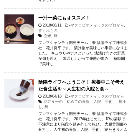
一汁一菜にもオススメ！
2018/08/11
-
マクロビオティックのプロから
,
すぐれもの
玄米
,
麹
プレマシャンティ開発チーム 兼 陰陽ライフ株式会
社 花井良平です。 漬け物が美味しい季節になりま
した。 キュウリやナスといった 浅漬け向きの野菜
が旬を迎え、 気温も上がって発酵が進み、 短時間
で美味し …
陰陽ライフへようこそ！ 療養中こそ考え
た食生活を～人生初の入院と食～
2018/04/18
-
マクロビオティックのプロから
花井良平の「初めての骨折、入院、手術」
,
梅干
し
,
麹
プレマシャンティ開発チーム 兼 陰陽ライフ株式会
社 花井良平です。 2017年はじめに、JRの某駅で
不注意により階段を踏み外して転び、 大腿骨頚部を
骨折し、人生初の骨折、入院、手術、 寝たきりオム