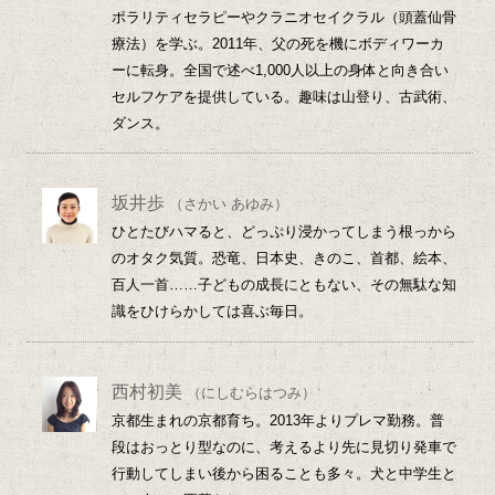
ポラリティセラピーやクラニオセイクラル（頭蓋仙骨
療法）を学ぶ。2011年、父の死を機にボディワーカ
ーに転身。全国で述べ1,000人以上の身体と向き合い
セルフケアを提供している。趣味は山登り、古武術、
ダンス。
坂井歩
（さかい あゆみ）
ひとたびハマると、どっぷり浸かってしまう根っから
のオタク気質。恐竜、日本史、きのこ、首都、絵本、
百人一首……子どもの成長にともない、その無駄な知
識をひけらかしては喜ぶ毎日。
西村初美
（にしむらはつみ）
京都生まれの京都育ち。2013年よりプレマ勤務。普
段はおっとり型なのに、考えるより先に見切り発車で
行動してしまい後から困ることも多々。犬と中学生と