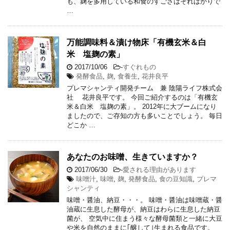
も、麹を多用している和食のすごさはそればかりで
…
万能調味料＆漬け物床「有機玄米＆白
米 塩麹の素」
2017/10/06
-
すぐれもの
発酵食品
,
麹
,
食養生
,
花井良平
プレマシャンティ開発チーム 兼 陰陽ライフ株式会
社 花井良平です。 今回ご紹介するのは「有機玄
米＆白米 塩麹の素」。 2012年に大ブームになり
ましたので、ご存知の方も多いことでしょう。 毎日
どこか …
あなたのお味噌、生きていますか？
2017/06/30
-
愛される理由があります
味噌汁
,
味噌
,
麹
,
発酵食品
,
食の豆知識
,
プレマ
シャンティ
味噌・醤油、納豆・・・。 味噌・醤油は味噌蔵・醤
油蔵に生息した酵母が、納豆はわらに生息した納豆
菌が、 空気中に住まう様々な酵母菌類と一緒に大豆
や米を自然のままに｢醸して｣生まれる食品です。