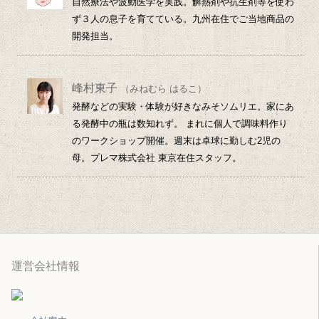
自然療法や波動医学を実践。解熱剤や抗生剤等を使わ
ず３人の息子を育てている。九州在住でご当地商品の
開発担当。
峰村東子
（みねむら はるこ）
発酵などの実験・体験が好きなみそソムリエ。家にあ
る発酵中の瓶は数知れず。 まれに個人で調味料作り
のワークショップ開催。週末は卓球に勤しむ2児の
母。プレマ株式会社 東京在住スタッフ。
運営会社情報