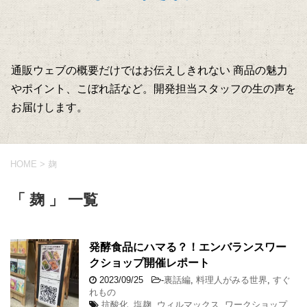
通販ウェブの概要だけではお伝えしきれない 商品の魅力
やポイント、こぼれ話など。開発担当スタッフの生の声を
お届けします。
HOME
>
麹
「 麹 」 一覧
発酵食品にハマる？！エンバランスワー
クショップ開催レポート
2023/09/25
-
裏話編
,
料理人がみる世界
,
すぐ
れもの
抗酸化
,
塩麹
,
ウィルマックス
,
ワークショップ
,