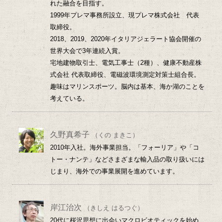
れた融合を目指す。
1999年プレマ事務所設立、現プレマ株式会社 代表
取締役。
2018、2019、2020年イタリアジェラート協会開催の
世界大会で3年連続入賞。
宅地建物取引士、電気工事士（2種）、健康不動産株
式会社 代表取締役、電磁波環境測定対策士組合長。
趣味はマリンスポーツ。脳内は基本、海か湖のことを
考えている。
久野真希子
（くの まきこ）
2010年入社。海外事業担当。「フォーリア」や「コ
トー・ナンテ」などさまざまな輸入品の取り扱いには
じまり、海外での事業展開を進めています。
岸江治次
（きしえ はるつぐ）
20代に桜沢思想に出会いマクロビオティックを始め、