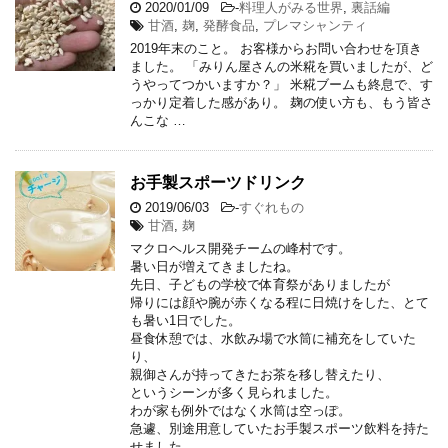
2020/01/09
-
料理人がみる世界
,
裏話編
甘酒
,
麹
,
発酵食品
,
プレマシャンティ
2019年末のこと。 お客様からお問い合わせを頂き
ました。 「みりん屋さんの米糀を買いましたが、ど
うやってつかいますか？」 米糀ブームも終息で、す
っかり定着した感があり。 麹の使い方も、もう皆さ
んこな …
お手製スポーツドリンク
2019/06/03
-
すぐれもの
甘酒
,
麹
マクロヘルス開発チームの峰村です。
暑い日が増えてきましたね。
先日、子どもの学校で体育祭がありましたが
帰りには顔や腕が赤くなる程に日焼けをした、とて
も暑い1日でした。
昼食休憩では、水飲み場で水筒に補充をしていた
り、
親御さんが持ってきたお茶を移し替えたり、
というシーンが多く見られました。
わが家も例外ではなく水筒は空っぽ。
急遽、別途用意していたお手製スポーツ飲料を持た
せました。