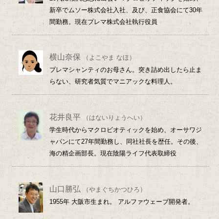
新卒でムソー株式会社入社、及び、正食協会にて30年
間勤務。現在プレマ株式会社執行役員
横山奈保
（よこやま なほ）
プレマシャンティのお母さん。突き詰め出したら止ま
らない、研究者気質でマニアックな料理人。
花井良平
（はないりょうへい）
学生時代からマクロビオティックを始め、オーサワジ
ャパンにて27年間勤務し、同社社長を歴任。その後、
海の精企画部長。現在陰陽ライフ代表取締役
山口勝弘
（やまぐちかつひろ）
1955年 大阪市生まれ。 アルファウェーブ開発者。