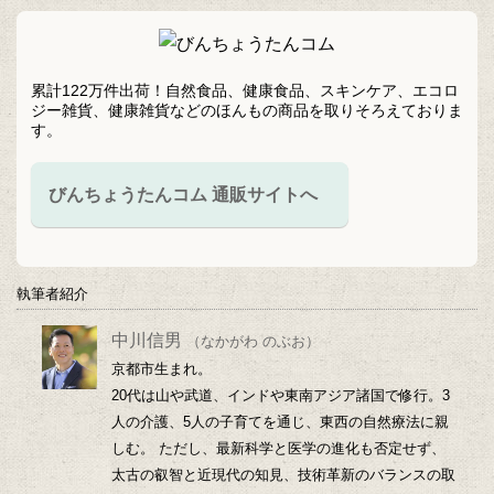
カ
イ
ブ
累計122万件出荷！自然食品、健康食品、スキンケア、エコロ
ジー雑貨、健康雑貨などのほんもの商品を取りそろえておりま
す。
びんちょうたんコム 通販サイトへ
執筆者紹介
中川信男
（なかがわ のぶお）
京都市生まれ。
20代は山や武道、インドや東南アジア諸国で修行。3
人の介護、5人の子育てを通じ、東西の自然療法に親
しむ。 ただし、最新科学と医学の進化も否定せず、
太古の叡智と近現代の知見、技術革新のバランスの取