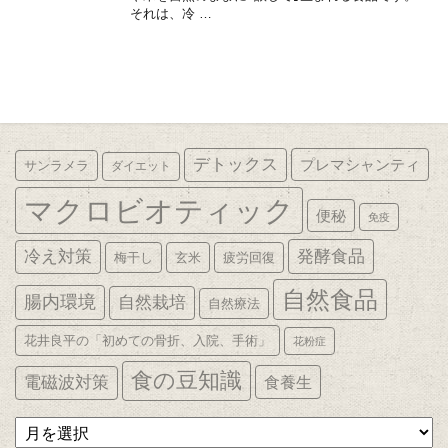
それは、冷 …
デトックス
プレマシャンティ
サンラメラ
ダイエット
マクロビオティック
便秘
免疫
発酵食品
冷え対策
梅干し
玄米
疲労回復
自然食品
腸内環境
自然栽培
自然療法
花井良平の「初めての骨折、入院、手術」
花粉症
食の豆知識
電磁波対策
食養生
ア
ー