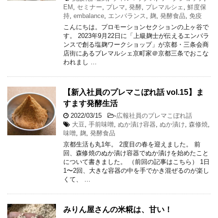
EM
,
セミナー
,
プレマ
,
発酵
,
プレマルシェ
,
鮮度保
持
,
embalance
,
エンバランス
,
麹
,
発酵食品
,
免疫
こんにちは。プロモーションセクションの上ヶ谷で
す。 2023年9月22日に「上級麹士が伝えるエンバラ
ンスで創る塩麹ワークショップ」が京都・三条会商
店街にあるプレマルシェ京町家＠京都三条でおこな
われまし …
【新入社員のプレマこぼれ話 vol.15】ま
すます発酵生活
2022/03/15
-
広報社員のプレマこぼれ話
大豆
,
手前味噌
,
ぬか漬け容器
,
ぬか漬け
,
森修焼
,
味噌
,
麹
,
発酵食品
京都生活も丸1年。 2度目の春を迎えました。 前
回、森修焼のぬか漬け容器でぬか漬けを始めたこと
について書きました。 （前回の記事はこちら） 1日
1〜2回、大きな容器の中を手でかき混ぜるのが楽し
くて、 …
みりん屋さんの米糀は、甘い！