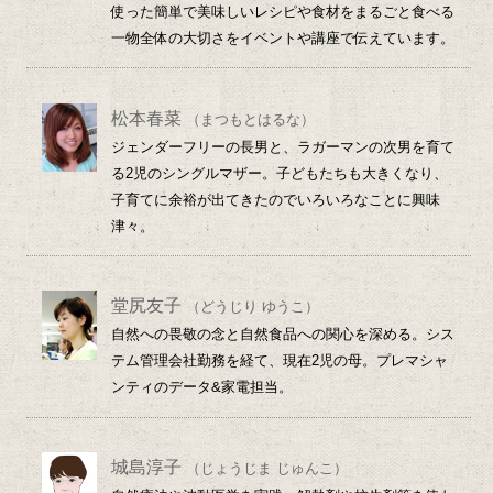
使った簡単で美味しいレシピや食材をまるごと食べる
一物全体の大切さをイベントや講座で伝えています。
松本春菜
（まつもとはるな）
ジェンダーフリーの長男と、ラガーマンの次男を育て
る2児のシングルマザー。子どもたちも大きくなり、
子育てに余裕が出てきたのでいろいろなことに興味
津々。
堂尻友子
（どうじり ゆうこ）
自然への畏敬の念と自然食品への関心を深める。シス
テム管理会社勤務を経て、現在2児の母。プレマシャ
ンティのデータ&家電担当。
城島淳子
（じょうじま じゅんこ）