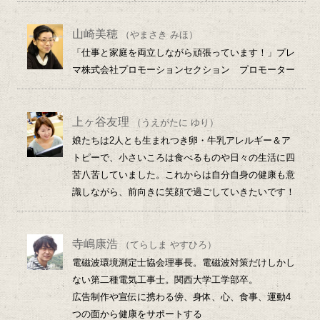
山崎美穂
（やまさき みほ）
「仕事と家庭を両立しながら頑張っています！」プレ
マ株式会社プロモーションセクション プロモーター
上ヶ谷友理
（うえがたに ゆり）
娘たちは2人とも生まれつき卵・牛乳アレルギー＆ア
トピーで、小さいころは食べるものや日々の生活に四
苦八苦していました。これからは自分自身の健康も意
識しながら、前向きに笑顔で過ごしていきたいです！
寺嶋康浩
（てらしま やすひろ）
電磁波環境測定士協会理事長。電磁波対策だけしかし
ない第二種電気工事士。関西大学工学部卒。
広告制作や宣伝に携わる傍、身体、心、食事、運動4
つの面から健康をサポートする