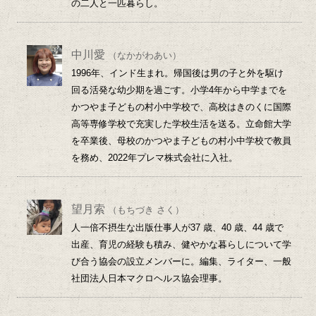
の二人と一匹暮らし。
中川愛
（なかがわあい）
1996年、インド生まれ。帰国後は男の子と外を駆け
回る活発な幼少期を過ごす。小学4年から中学までを
かつやま子どもの村小中学校で、高校はきのくに国際
高等専修学校で充実した学校生活を送る。立命館大学
を卒業後、母校のかつやま子どもの村小中学校で教員
を務め、2022年プレマ株式会社に入社。
望月索
（もちづき さく）
人一倍不摂生な出版仕事人が37 歳、40 歳、44 歳で
出産、育児の経験も積み、健やかな暮らしについて学
び合う協会の設立メンバーに。編集、ライター、一般
社団法人日本マクロヘルス協会理事。