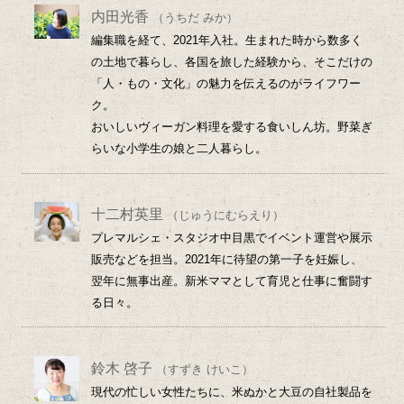
内田光香
（うちだ みか）
編集職を経て、2021年入社。生まれた時から数多く
の土地で暮らし、各国を旅した経験から、そこだけの
「人・もの・文化」の魅力を伝えるのがライフワー
ク。
おいしいヴィーガン料理を愛する食いしん坊。野菜ぎ
らいな小学生の娘と二人暮らし。
十二村英里
（じゅうにむらえり）
プレマルシェ・スタジオ中目黒でイベント運営や展示
販売などを担当。2021年に待望の第一子を妊娠し、
翌年に無事出産。新米ママとして育児と仕事に奮闘す
る日々。
鈴木 啓子
（すずき けいこ）
現代の忙しい女性たちに、米ぬかと大豆の自社製品を