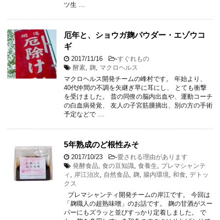
ツ生 …
厄年と、ショウガ麹パウダー・エゾウコ
ギ
2017/11/16
-
すぐれもの
酵素
,
麹
,
マクロヘルス
マクロヘルス開発チームの峰村です。 年始より、
40代仲間の不調を矢継ぎ早に耳にし、 とても衝撃
を受けました。 昔の同僚の脳内出血や、運動コーチ
の白血病発覚、 友人の子宮筋腫摘出、別の方の手術
予定などで …
5年熟成のど根性みそ
2017/10/23
-
愛される理由があります
発酵食品
,
食の豆知識
,
食養生
,
プレマシャンテ
ィ
,
岸江治次
,
自然食品
,
麹
,
腸内環境
,
和食
,
デトッ
クス
プレマシャンティ開発チームの岸江です。 今回は
「麹職人の超熟味噌」のお話です。 麹の甘酒がスー
パーにもズラッと並びすっかり定着しました。 で