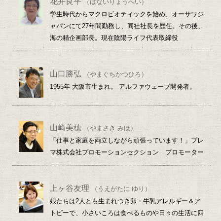
花井良平
（はないりょうへい）
学生時代からマクロビオティックを始め、オーサワジ
ャパンにて27年間勤務し、同社社長を歴任。その後、
海の精企画部長。現在陰陽ライフ代表取締役
山口勝弘
（やまぐちかつひろ）
1955年 大阪市生まれ。 アルファウェーブ開発者。
山崎美穂
（やまさき みほ）
「仕事と家庭を両立しながら頑張っています！」プレ
マ株式会社プロモーションセクション プロモーター
上ヶ谷友理
（うえがたに ゆり）
娘たちは2人とも生まれつき卵・牛乳アレルギー＆ア
トピーで、小さいころは食べるものや日々の生活に四