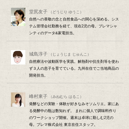
堂尻友子
（どうじり ゆうこ）
自然への畏敬の念と自然食品への関心を深める。シス
テム管理会社勤務を経て、現在2児の母。プレマシャ
ンティのデータ&家電担当。
城島淳子
（じょうじま じゅんこ）
自然療法や波動医学を実践。解熱剤や抗生剤等を使わ
ず３人の息子を育てている。九州在住でご当地商品の
開発担当。
峰村東子
（みねむら はるこ）
発酵などの実験・体験が好きなみそソムリエ。家にあ
る発酵中の瓶は数知れず。 まれに個人で調味料作り
のワークショップ開催。週末は卓球に勤しむ2児の
母。プレマ株式会社 東京在住スタッフ。