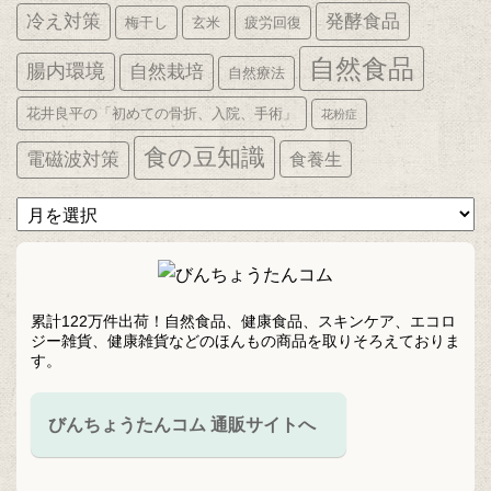
発酵食品
冷え対策
梅干し
玄米
疲労回復
自然食品
腸内環境
自然栽培
自然療法
花井良平の「初めての骨折、入院、手術」
花粉症
食の豆知識
電磁波対策
食養生
ア
ー
カ
イ
ブ
累計122万件出荷！自然食品、健康食品、スキンケア、エコロ
ジー雑貨、健康雑貨などのほんもの商品を取りそろえておりま
す。
びんちょうたんコム 通販サイトへ