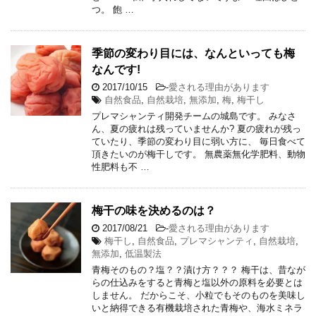
つ。 飽 …
季節の変わり目には、なんといっても梅
なんです!
2017/10/15
-
愛される理由があります
自然食品
,
自然栽培
,
無添加
,
梅
,
梅干し
プレマシャンティ開発チームの城島です。 みなさ
ん、夏の疲れは残っていませんか? 夏の疲れが残っ
ていたり、季節の変わり目に弱い方に、 毎日食べて
頂きたいのが梅干しです。 無農薬無化学肥料、動物
性肥料も不 …
梅干の味を決めるのは？
2017/08/21
-
愛される理由があります
梅干し
,
自然食品
,
プレマシャンティ
,
自然栽培
,
無添加
,
低温製法
青梅そのもの？塩？？漬け方？？？ 梅干は、昔なが
らの仕込みをすると青梅と塩以外の原料を必要とは
しません。 だからこそ、小粒でもそのものを美味し
いと納得できる有機栽培された青梅や、海水ミネラ