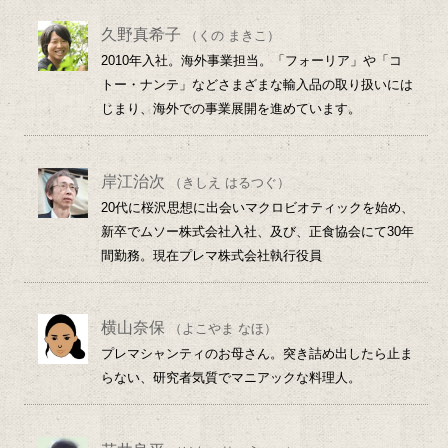
久野真希子
（くの まきこ）
2010年入社。海外事業担当。「フォーリア」や「コ
トー・ナンテ」などさまざまな輸入品の取り扱いには
じまり、海外での事業展開を進めています。
岸江治次
（きしえ はるつぐ）
20代に桜沢思想に出会いマクロビオティックを始め、
新卒でムソー株式会社入社、及び、正食協会にて30年
間勤務。現在プレマ株式会社執行役員
横山奈保
（よこやま なほ）
プレマシャンティのお母さん。突き詰め出したら止ま
らない、研究者気質でマニアックな料理人。