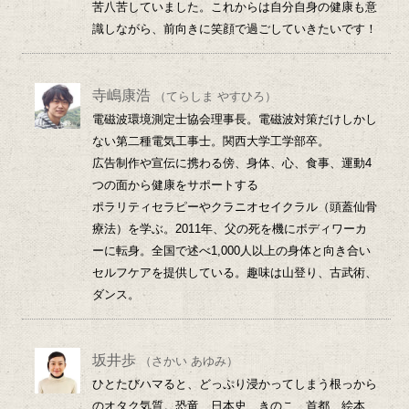
苦八苦していました。これからは自分自身の健康も意
識しながら、前向きに笑顔で過ごしていきたいです！
寺嶋康浩
（てらしま やすひろ）
電磁波環境測定士協会理事長。電磁波対策だけしかし
ない第二種電気工事士。関西大学工学部卒。
広告制作や宣伝に携わる傍、身体、心、食事、運動4
つの面から健康をサポートする
ポラリティセラピーやクラニオセイクラル（頭蓋仙骨
療法）を学ぶ。2011年、父の死を機にボディワーカ
ーに転身。全国で述べ1,000人以上の身体と向き合い
セルフケアを提供している。趣味は山登り、古武術、
ダンス。
坂井歩
（さかい あゆみ）
ひとたびハマると、どっぷり浸かってしまう根っから
のオタク気質。恐竜、日本史、きのこ、首都、絵本、