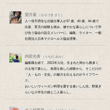
望月索
（もちづき さく）
人一倍不摂生な出版仕事人が37 歳、40 歳、44 歳で
出産、育児の経験も積み、健やかな暮らしについて学
び合う協会の設立メンバーに。編集、ライター、一般
社団法人日本マクロヘルス協会理事。
内田光香
（うちだ みか）
編集職を経て、2021年入社。生まれた時から数多く
の土地で暮らし、各国を旅した経験から、そこだけの
「人・もの・文化」の魅力を伝えるのがライフワー
ク。
おいしいヴィーガン料理を愛する食いしん坊。野菜ぎ
らいな小学生の娘と二人暮らし。