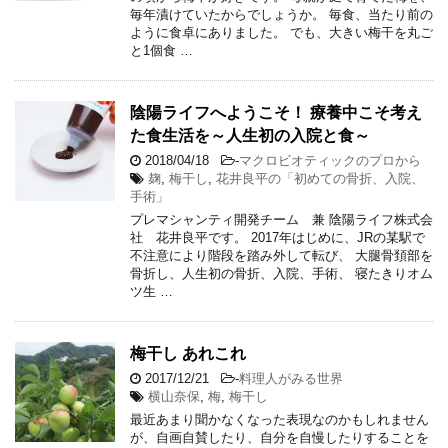
毎年漬けていたからでしょうか。 毎食、当たり前の
ように食卓にありました。 でも、大きい梅干を丸ご
と1個食 …
陰陽ライフへようこそ！ 療養中こそ考え
た食生活を～人生初の入院と食～
2018/04/18
-
マクロビオティックのプロから
麹
,
梅干し
,
花井良平の「初めての骨折、入院、
手術」
プレマシャンティ開発チーム 兼 陰陽ライフ株式会
社 花井良平です。 2017年はじめに、JRの某駅で
不注意により階段を踏み外して転び、 大腿骨頚部を
骨折し、人生初の骨折、入院、手術、 寝たきりオム
ツ生 …
梅干し あれこれ
2017/12/21
-
料理人がみる世界
横山奈保
,
梅
,
梅干し
最近あまり聞かなくなった表現なのかもしれません
が、自画自賛したり、自分を自慢したりすることを