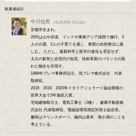
執筆者紹介
中川信男
（なかがわ のぶお）
京都市生まれ。
20代は山や武道、インドや東南アジア諸国で修行。3
人の介護、5人の子育てを通じ、東西の自然療法に親
しむ。 ただし、最新科学と医学の進化も否定せず、
太古の叡智と近現代の知見、技術革新のバランスの取
れた融合を目指す。
1999年プレマ事務所設立、現プレマ株式会社 代表
取締役。
2018、2019、2020年イタリアジェラート協会開催の
世界大会で3年連続入賞。
宅地建物取引士、電気工事士（2種）、健康不動産株
式会社 代表取締役、電磁波環境測定対策士組合長。
趣味はマリンスポーツ。脳内は基本、海か湖のことを
考えている。