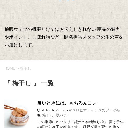
通販ウェブの概要だけではお伝えしきれない 商品の魅力
やポイント、こぼれ話など。開発担当スタッフの生の声を
お届けします。
HOME
>
梅干し
「 梅干し 」 一覧
暑いときには、もちろんコレ
2018/07/27
-
マクロビオティックのプロから
梅干し
,
夏バテ
この季節にピッタリ「紀州の有機練り梅」 実は子供
の頃から梅干が好きです。 母親が庭で育てた梅を、