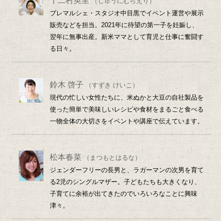
十二村英里
（じゅうにむらえり）
プレマルシェ・スタジオ中目黒でイベント運営や展示
販売などを担当。2021年に待望の第一子を妊娠し、
翌年に無事出産。新米ママとして育児と仕事に奮闘す
る日々。
鈴木 啓子
（すずき けいこ）
現代の忙しい女性たちに、米ぬかと大豆の自社製品を
使った簡単で美味しいレシピや食材をまるごと食べる
一物全体の大切さをイベントや講座で伝えています。
松本春菜
（まつもとはるな）
ジェンダーフリーの長男と、ラガーマンの次男を育て
る2児のシングルマザー。子どもたちも大きくなり、
子育てに余裕が出てきたのでいろいろなことに興味
津々。