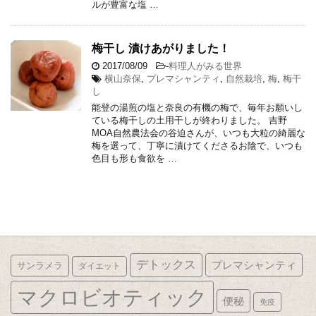
ルが豊富な塩 …
梅干し 漬けあがりました！
2017/08/09
-
料理人がみる世界
横山奈保
,
プレマシャンティ
,
自然栽培
,
梅
,
梅干
し
能登の湯煎の塩と奈良の有機の梅で、毎年お願いし
ている梅干しの土用干しが終わりました。 吉野
MOA自然農法会の谷迫さんが、いつも大粒の綺麗な
梅を選って、丁寧に漬けてくださるお陰で、いつも
色目も形も食欲を …
デトックス
プレマシャンティ
サンラメラ
ダイエット
マクロビオティック
便秘
免疫