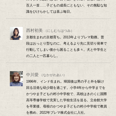
百人一首……子どもの成長にともない、その無駄な知
識をひけらかしては喜ぶ毎日。
西村初美
（にしむらはつみ）
京都生まれの京都育ち。2013年よりプレマ勤務。普
段はおっとり型なのに、考えるより先に見切り発車で
行動してしまい後から困ることも多々。犬と中学生と
の二人と一匹暮らし。
中川愛
（なかがわあい）
1996年、インド生まれ。帰国後は男の子と外を駆け
回る活発な幼少期を過ごす。小学4年から中学までを
かつやま子どもの村小中学校で、高校はきのくに国際
高等専修学校で充実した学校生活を送る。立命館大学
を卒業後、母校のかつやま子どもの村小中学校で教員
を務め、2022年プレマ株式会社に入社。