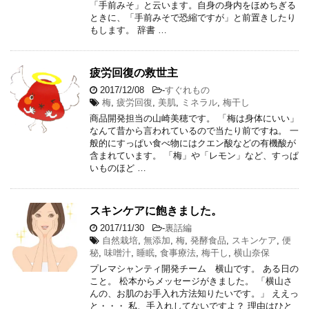
「手前みそ」と云います。自身の身内をほめちぎる
ときに、「手前みそで恐縮ですが」と前置きしたり
もします。 辞書 …
疲労回復の救世主
2017/12/08
-
すぐれもの
梅
,
疲労回復
,
美肌
,
ミネラル
,
梅干し
商品開発担当の山崎美穂です。 「梅は身体にいい」
なんて昔から言われているので当たり前ですね。 一
般的にすっぱい食べ物にはクエン酸などの有機酸が
含まれています。 「梅」や「レモン」など、すっぱ
いものほど …
スキンケアに飽きました。
2017/11/30
-
裏話編
自然栽培
,
無添加
,
梅
,
発酵食品
,
スキンケア
,
便
秘
,
味噌汁
,
睡眠
,
食事療法
,
梅干し
,
横山奈保
プレマシャンティ開発チーム 横山です。 ある日の
こと。 松本からメッセージがきました。 「横山さ
んの、お肌のお手入れ方法知りたいです。」 ええっ
と・・・ 私、手入れしてないですよ？ 理由はひと