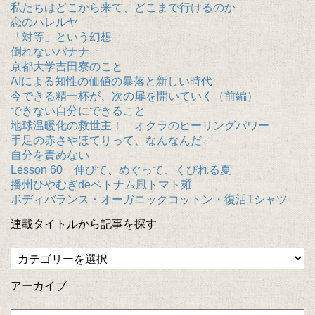
私たちはどこから来て、どこまで行けるのか
恋のハレルヤ
「対等」という幻想
倒れないバナナ
京都大学吉田寮のこと
AIによる知性の価値の暴落と新しい時代
今できる精一杯が、次の扉を開いていく（前編）
できない自分にできること
地球温暖化の救世主！ オクラのヒーリングパワー
手足の赤さやほてりって、なんなんだ
自分を責めない
Lesson 60 伸びて、めぐって、くびれる夏
播州ひやむぎdeベトナム風トマト麺
ボディバランス・オーガニックコットン・復活Tシャツ
連載タイトルから記事を探す
アーカイブ