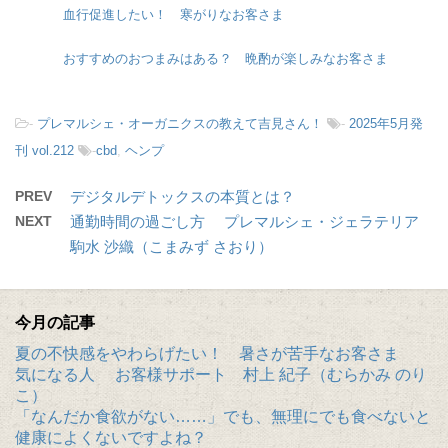
血行促進したい！ 寒がりなお客さま
おすすめのおつまみはある？ 晩酌が楽しみなお客さま
-
プレマルシェ・オーガニクスの教えて吉見さん！
-
2025年5月発
刊 vol.212
-
cbd
,
ヘンプ
PREV
デジタルデトックスの本質とは？
NEXT
通勤時間の過ごし方 プレマルシェ・ジェラテリア
駒水 沙織（こまみず さおり）
今月の記事
夏の不快感をやわらげたい！ 暑さが苦手なお客さま
気になる人 お客様サポート 村上 紀子（むらかみ のり
こ）
「なんだか食欲がない……」でも、無理にでも食べないと
健康によくないですよね？