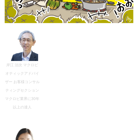
岸江 治次 マクロビ
オティックアドバイ
ザー お客様コンサル
ティングセクション
マクロビ業界に30年
以上の達人