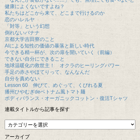
健康によくないですよね？
私たちはどこから来て、どこまで行けるのか
恋のハレルヤ
「対等」という幻想
倒れないバナナ
京都大学吉田寮のこと
AIによる知性の価値の暴落と新しい時代
今できる精一杯が、次の扉を開いていく（前編）
できない自分にできること
地球温暖化の救世主！ オクラのヒーリングパワー
手足の赤さやほてりって、なんなんだ
自分を責めない
Lesson 60 伸びて、めぐって、くびれる夏
播州ひやむぎdeベトナム風トマト麺
ボディバランス・オーガニックコットン・復活Tシャツ
連載タイトルから記事を探す
アーカイブ