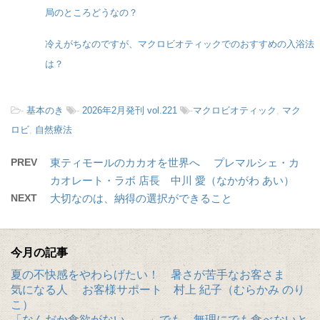
局のところどうなの？
冷えがちなのですが、マクロビオティックでのおすすめの入浴法
は？
-
基本のき
-
2026年2月発刊 vol.221
-
マクロビオティック
,
マク
ロビ
,
自然療法
PREV
東ティモールのカカオを世界へ プレマルシェ・カ
カオレート・ラボ 店長 中川 愛（なかがわ あい）
NEXT
大切なのは、納得の選択ができること
今月の記事
夏の不快感をやわらげたい！ 暑さが苦手なお客さま
気になる人 お客様サポート 村上 紀子（むらかみ のり
こ）
「なんだか食欲がない……」でも、無理にでも食べないと