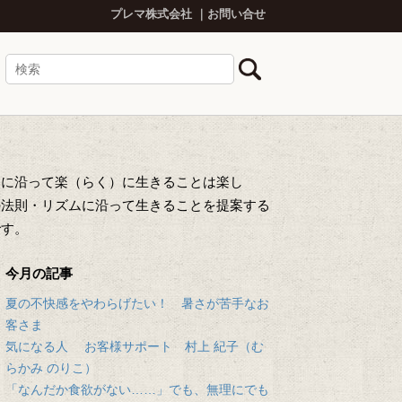
プレマ株式会社
お問い合せ
然に沿って楽（らく）に生きることは楽し
の法則・リズムに沿って生きることを提案する
です。
今月の記事
夏の不快感をやわらげたい！ 暑さが苦手なお
客さま
気になる人 お客様サポート 村上 紀子（む
らかみ のりこ）
「なんだか食欲がない……」でも、無理にでも