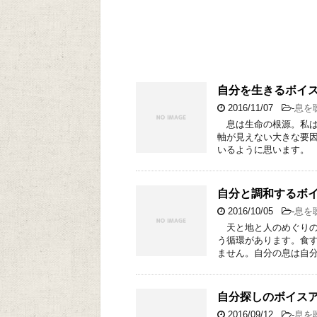
自分を生きるボイ
2016/11/07
-
息を
息は生命の根源。私は
軸が見えない大きな要
いるように思います。 
自分と調和するボ
2016/10/05
-
息を
天と地と人のめぐりの
う循環があります。食
ません。自分の息は自分
自分探しのボイス
2016/09/12
-
息を