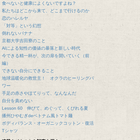
食べないと健康によくないですよね？
私たちはどこから来て、どこまで行けるのか
恋のハレルヤ
「対等」という幻想
倒れないバナナ
京都大学吉田寮のこと
AIによる知性の価値の暴落と新しい時代
今できる精一杯が、次の扉を開いていく（前
編）
できない自分にできること
地球温暖化の救世主！ オクラのヒーリングパ
ワー
手足の赤さやほてりって、なんなんだ
自分を責めない
Lesson 60 伸びて、めぐって、くびれる夏
播州ひやむぎdeベトナム風トマト麺
ボディバランス・オーガニックコットン・復活
Tシャツ