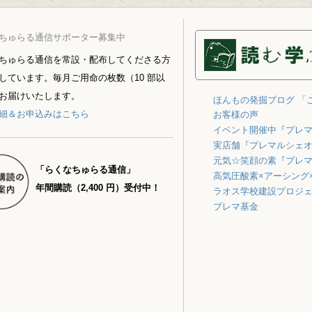
ちゅらる通信サポーター募集中
ちゅらる通信を常設・配布してくださる方
しています。毎月ご用命の枚数（10 部以
お届けいたします。
ほんもの発掘ブログ 「
細＆お申込みはこちら
お客様の声
イベント開催中『プレ
実店舗『プレマルシェ
元気☆笑顔の素『プレ
「らくなちゅらる通信」
高気圧酸素×アーシング
年間購読（2,400 円）受付中！
ラオス学校建設プロジ
プレマ基金