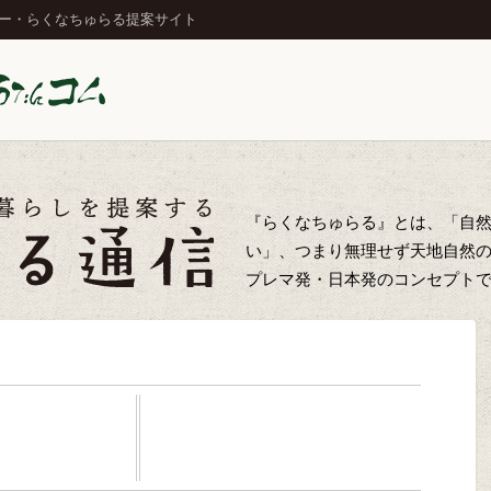
ジー・らくなちゅらる提案サイト
『らくなちゅらる』とは、「自
い」、つまり無理せず天地自然
プレマ発・日本発のコンセプト