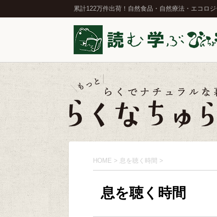
累計122万件出荷！自然食品・自然療法・エコロ
HOME
>
息を聴く時間
>
息を聴く時間