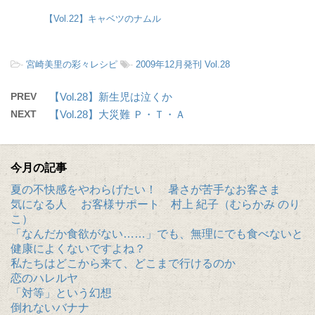
【Vol.22】キャベツのナムル
-
宮崎美里の彩々レシピ
-
2009年12月発刊 Vol.28
PREV
【Vol.28】新生児は泣くか
NEXT
【Vol.28】大災難 Ｐ・Ｔ・Ａ
今月の記事
夏の不快感をやわらげたい！ 暑さが苦手なお客さま
気になる人 お客様サポート 村上 紀子（むらかみ のり
こ）
「なんだか食欲がない……」でも、無理にでも食べないと
健康によくないですよね？
私たちはどこから来て、どこまで行けるのか
恋のハレルヤ
「対等」という幻想
倒れないバナナ