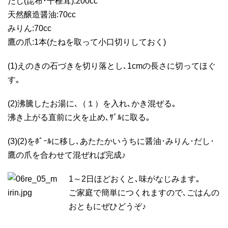
だし(昆布･干椎茸):200cc
天然醸造醤油:70cc
みりん:70cc
鷹の爪:1本(たねを取って小口切りしておく)
(1)えのきの石づきを切り落とし､1cmの長さに切ってほぐ
す｡
(2)沸騰したお湯に､（１）を入れ､かき混ぜる｡
沸き上がる直前に火を止め､ｻﾞﾙに取る｡
(3)(2)をﾎﾞｰﾙに移し､あたたかいうちに醤油･みりん･だし･
鷹の爪を合わせて混ぜれば完成♪
1～2日ほどおくと､味がなじみます｡
ご家庭で簡単につくれますので､ごはんの
おともにぜひどうぞ♪