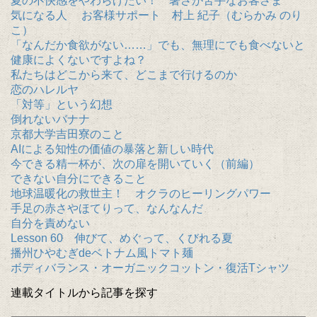
夏の不快感をやわらげたい！ 暑さが苦手なお客さま
気になる人 お客様サポート 村上 紀子（むらかみ のり
こ）
「なんだか食欲がない……」でも、無理にでも食べないと
健康によくないですよね？
私たちはどこから来て、どこまで行けるのか
恋のハレルヤ
「対等」という幻想
倒れないバナナ
京都大学吉田寮のこと
AIによる知性の価値の暴落と新しい時代
今できる精一杯が、次の扉を開いていく（前編）
できない自分にできること
地球温暖化の救世主！ オクラのヒーリングパワー
手足の赤さやほてりって、なんなんだ
自分を責めない
Lesson 60 伸びて、めぐって、くびれる夏
播州ひやむぎdeベトナム風トマト麺
ボディバランス・オーガニックコットン・復活Tシャツ
連載タイトルから記事を探す