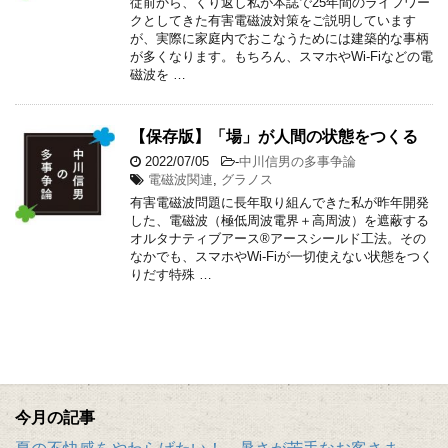
従前から、くり返し私が本誌で25年間のライフワー
クとしてきた有害電磁波対策をご説明しています
が、実際に家庭内でおこなうためには建築的な事柄
が多くなります。もちろん、スマホやW‌i-F‌iなどの電
磁波を …
【保存版】「場」が人間の状態をつくる
2022/07/05
-
中川信男の多事争論
電磁波関連
,
グラノス
有害電磁波問題に長年取り組んできた私が昨年開発
した、電磁波（極低周波電界＋高周波）を遮蔽する
オルタナティブアース®アースシールド工法。その
なかでも、スマホやWi-Fiが一切使えない状態をつく
りだす特殊 …
今月の記事