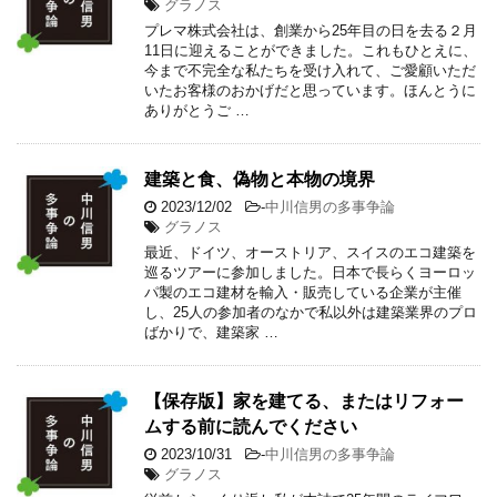
グラノス
プレマ株式会社は、創業から25年目の日を去る２月
11日に迎えることができました。これもひとえに、
今まで不完全な私たちを受け入れて、ご愛顧いただ
いたお客様のおかげだと思っています。ほんとうに
ありがとうご …
建築と食、偽物と本物の境界
2023/12/02
-
中川信男の多事争論
グラノス
最近、ドイツ、オーストリア、スイスのエコ建築を
巡るツアーに参加しました。日本で長らくヨーロッ
パ製のエコ建材を輸入・販売している企業が主催
し、25人の参加者のなかで私以外は建築業界のプロ
ばかりで、建築家 …
【保存版】家を建てる、またはリフォー
ムする前に読んでください
2023/10/31
-
中川信男の多事争論
グラノス