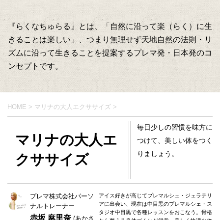
『らくなちゅらる』とは、「自然に沿って楽（らく）に生
きることは楽しい」、つまり無理せず天地自然の法則・リ
ズムに沿って生きることを提案するプレマ発・日本発のコ
ンセプトです。
HOME
>
マリナの大人エクササイズ
>
毎日少しの習慣を味方に
マリナの大人エ
つけて、美しい体をつく
りましょう。
クササイズ
プレマ株式会社パーソ
アイス好きが高じてプレマルシェ・ジェラテリ
アに出会い、現在は中目黒のプレマルシェ・ス
ナルトレーナー
タジオ中目黒で各種レッスンをおこなう。骨格
赤坂 麻里奈
(あかさ