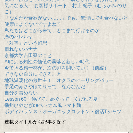
気になる人 お客様サポート 村上 紀子（むらかみ のり
こ）
「なんだか食欲がない……」でも、無理にでも食べないと
健康によくないですよね？
私たちはどこから来て、どこまで行けるのか
恋のハレルヤ
「対等」という幻想
倒れないバナナ
京都大学吉田寮のこと
AIによる知性の価値の暴落と新しい時代
今できる精一杯が、次の扉を開いていく（前編）
できない自分にできること
地球温暖化の救世主！ オクラのヒーリングパワー
手足の赤さやほてりって、なんなんだ
自分を責めない
Lesson 60 伸びて、めぐって、くびれる夏
播州ひやむぎdeベトナム風トマト麺
ボディバランス・オーガニックコットン・復活Tシャツ
連載タイトルから記事を探す