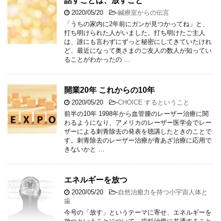
話すことは、放すこと
2020/05/20
-
鍼療室からの伝言
「うちの家内に2年前にガンが見つかってね」と、
打ち明けられた人がいました。打ち明けたご主人
は、誰にも言わずにずっと秘密にしてきていたけれ
ど、最近になって奥さまのご友人の数人が知ってい
ることがわかったの …
開業20年 これからの10年
2020/05/20
-
CHOICE するということ
前半の10年 1998年から血管腫のレーザー治療に関
わるようになり、アメリカのレーザー医学会でレー
ザーによる刺青除去の発表を聴講したときのことで
す。刺青除去のレーザー治療が青あざ治療に応用で
きないかと …
エネルギーを放つ
2020/05/20
-
自然治癒力を持つ小宇宙人体と
歯
今号の「放す」というテーマに寄せ、エネルギーを