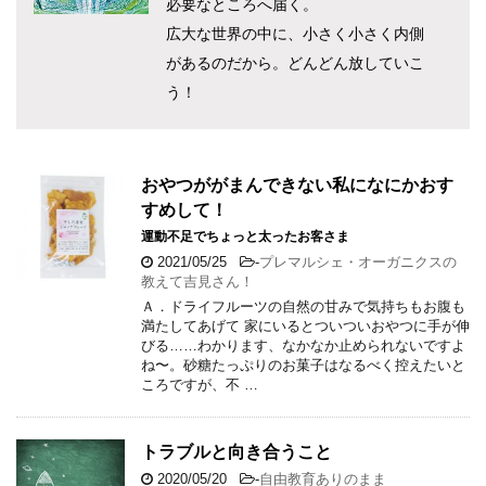
必要なところへ届く。
広大な世界の中に、小さく小さく内側
があるのだから。どんどん放していこ
う！
おやつががまんできない私になにかおす
すめして！
運動不足でちょっと太ったお客さま
2021/05/25
-
プレマルシェ・オーガニクスの
教えて吉見さん！
Ａ．ドライフルーツの自然の甘みで気持ちもお腹も
満たしてあげて 家にいるとついついおやつに手が伸
びる……わかります、なかなか止められないですよ
ね〜。砂糖たっぷりのお菓子はなるべく控えたいと
ころですが、不 …
トラブルと向き合うこと
2020/05/20
-
自由教育ありのまま