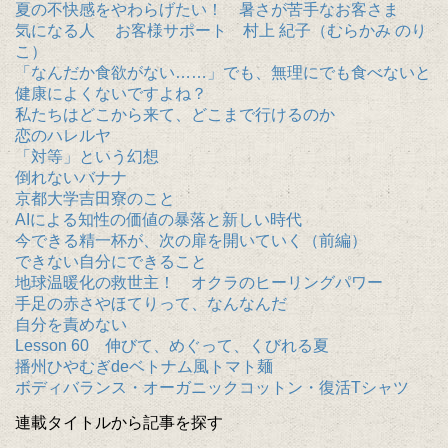
夏の不快感をやわらげたい！ 暑さが苦手なお客さま
気になる人 お客様サポート 村上 紀子（むらかみ のり
こ）
「なんだか食欲がない……」でも、無理にでも食べないと
健康によくないですよね？
私たちはどこから来て、どこまで行けるのか
恋のハレルヤ
「対等」という幻想
倒れないバナナ
京都大学吉田寮のこと
AIによる知性の価値の暴落と新しい時代
今できる精一杯が、次の扉を開いていく（前編）
できない自分にできること
地球温暖化の救世主！ オクラのヒーリングパワー
手足の赤さやほてりって、なんなんだ
自分を責めない
Lesson 60 伸びて、めぐって、くびれる夏
播州ひやむぎdeベトナム風トマト麺
ボディバランス・オーガニックコットン・復活Tシャツ
連載タイトルから記事を探す