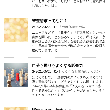
い、お互いに大切にしたいことが似ていて意気投合
し実現した。目 …
審査請求ってなに？
2020/05/20
-
法の舞台/舞台の法
ニュースなどで「行政事件」「行政訴訟」といった
言葉を聞いたことがあるでしょうか。私は現在、京
都弁護士会の行政法に関する委員会の副委員長であ
り、日本弁護士連合会の行政訴訟センターの委員も
務めています。ま …
自分も周りもよくなる影響力
2020/05/20
-
しなやかな影響力のレッスン
はじめまして。「影響力のスイッチを入れる専門
家」賀集美和です。どうぞよろしくお願いします。
昨年8月号の本誌特集記事「答えのない時代に感
性・感覚を活かす」でご紹介いただきました。覚え
てくださっている方も …