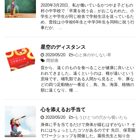
2020年3月20日、私が働いているかつやま子どもの
村小中学校で「卒業を祝う会」がおこなわれた。小
学生と中学生が同じ校舎で学校生活を送っているた
め、普段は小学校6年生と中学3年生を同時に祝う行
事だが、 …
星空のディスタンス
2020/05/20
-
心と体のやしない草
間節痛
昔から、遠くのものを食べることが健康に良いとい
われてきました。遠くというのは、種が遠いという
意味です。哺乳類である人間から見ると、牛、豚な
どの四つ足動物が一番近く、鳥、魚、海藻、植物の
順に遠くなり、種 …
心を添えるお手当て
2020/05/20
-
もうひとつの穴から覗いたら
身体に手を当てるだけで身体が緩むはずがない？ そ
れにはちょっとしたコツがあるのです 先日、保育園
でワークショップを開催した。園長先生と知り合