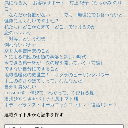
気になる人 お客様サポート 村上 紀子（むらかみ のり
こ）
「なんだか食欲がない……」でも、無理にでも食べないと
健康によくないですよね？
私たちはどこから来て、どこまで行けるのか
恋のハレルヤ
「対等」という幻想
倒れないバナナ
京都大学吉田寮のこと
AIによる知性の価値の暴落と新しい時代
今できる精一杯が、次の扉を開いていく（前編）
できない自分にできること
地球温暖化の救世主！ オクラのヒーリングパワー
手足の赤さやほてりって、なんなんだ
自分を責めない
Lesson 60 伸びて、めぐって、くびれる夏
播州ひやむぎdeベトナム風トマト麺
ボディバランス・オーガニックコットン・復活Tシャツ
連載タイトルから記事を探す