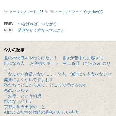
-
ヒーリングフードLIFE
-
-
ヒーリングフード
,
OrganicACO
PREV
つなげれば、つながる
NEXT
過ぎていく春から学ぶこと
今月の記事
夏の不快感をやわらげたい！ 暑さが苦手なお客さま
気になる人 お客様サポート 村上 紀子（むらかみ のり
こ）
「なんだか食欲がない……」でも、無理にでも食べないと
健康によくないですよね？
私たちはどこから来て、どこまで行けるのか
恋のハレルヤ
「対等」という幻想
倒れないバナナ
京都大学吉田寮のこと
AIによる知性の価値の暴落と新しい時代