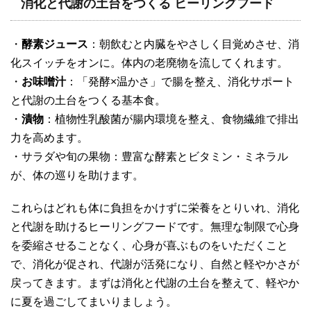
消化と代謝の土台をつくる ヒーリングフード
・
酵素ジュース
：朝飲むと内臓をやさしく目覚めさせ、消
化スイッチをオンに。体内の老廃物を流してくれます。
・
お味噌汁
：「発酵×温かさ」で腸を整え、消化サポート
と代謝の土台をつくる基本食。
・
漬物
：植物性乳酸菌が腸内環境を整え、食物繊維で排出
力を高めます。
・サラダや旬の果物：豊富な酵素とビタミン・ミネラル
が、体の巡りを助けます。
これらはどれも体に負担をかけずに栄養をとりいれ、消化
と代謝を助けるヒーリングフードです。無理な制限で心身
を委縮させることなく、心身が喜ぶものをいただくこと
で、消化が促され、代謝が活発になり、自然と軽やかさが
戻ってきます。まずは消化と代謝の土台を整えて、軽やか
に夏を過ごしてまいりましょう。