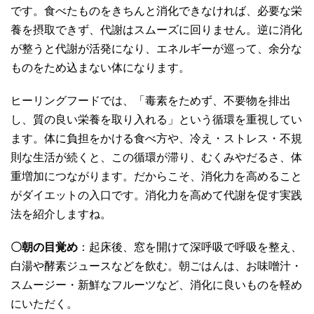
です。食べたものをきちんと消化できなければ、必要な栄
養を摂取できず、代謝はスムーズに回りません。逆に消化
が整うと代謝が活発になり、エネルギーが巡って、余分な
ものをため込まない体になります。
ヒーリングフードでは、「毒素をためず、不要物を排出
し、質の良い栄養を取り入れる」という循環を重視してい
ます。体に負担をかける食べ方や、冷え・ストレス・不規
則な生活が続くと、この循環が滞り、むくみやだるさ、体
重増加につながります。だからこそ、消化力を高めること
がダイエットの入口です。消化力を高めて代謝を促す実践
法を紹介しますね。
〇朝の目覚め
：起床後、窓を開けて深呼吸で呼吸を整え、
白湯や酵素ジュースなどを飲む。朝ごはんは、お味噌汁・
スムージー・新鮮なフルーツなど、消化に良いものを軽め
にいただく。