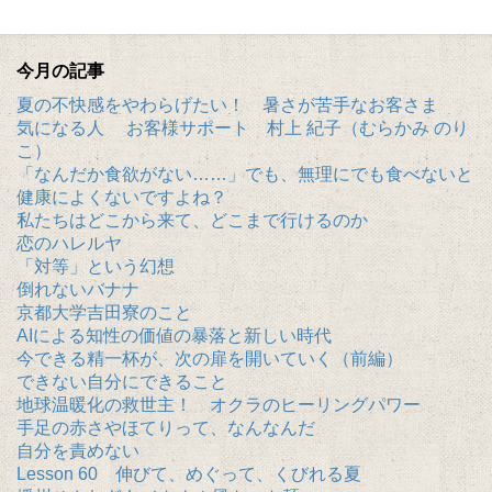
今月の記事
夏の不快感をやわらげたい！ 暑さが苦手なお客さま
気になる人 お客様サポート 村上 紀子（むらかみ のり
こ）
「なんだか食欲がない……」でも、無理にでも食べないと
健康によくないですよね？
私たちはどこから来て、どこまで行けるのか
恋のハレルヤ
「対等」という幻想
倒れないバナナ
京都大学吉田寮のこと
AIによる知性の価値の暴落と新しい時代
今できる精一杯が、次の扉を開いていく（前編）
できない自分にできること
地球温暖化の救世主！ オクラのヒーリングパワー
手足の赤さやほてりって、なんなんだ
自分を責めない
Lesson 60 伸びて、めぐって、くびれる夏