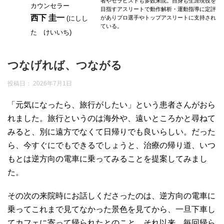
者やセラピストも多数来院。自身も生涯現役を
カウンセラー
目指すアスリートで動作解析・運動指導に定評
西下 圭一
(にしし
がありプロ選手やトップアスリートに支持され
ている。
た けいいち)
つなげれば、つながる
投稿日：
2026年7月1日
「元気になったら、旅行がしたい」という患者さんがおら
れました。旅行というのは海外や、遠いところかと尋ねて
みると、別に遠方でなくて日帰りでも良いらしい。だった
ら、今すぐにでもできるでしょうと、治療の帰り道、いつ
もとは逆方向の電車に乗ってみることを提案してみまし
た。
その次の来院時にお話しくださったのは、逆方向の電車に
乗ってこれまで見てなかった景色を見てから、一旦下車し
てカフェに寄って帰られたとのこと。それ以来、毎回帰ら