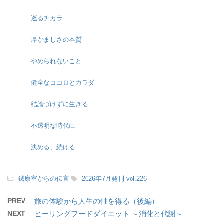
巡るチカラ
厚かましさの本質
やめられないこと
健全なココロとカラダ
結論づけずに生きる
不透明な時代に
決める、続ける
-
鍼療室からの伝言
-
2026年7月発刊 vol.226
PREV
旅の体験から人生の軸を得る（後編）
NEXT
ヒーリングフードダイエット ～消化と代謝～