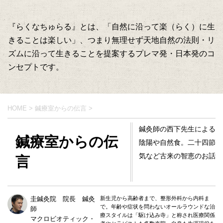
『らくなちゅらる』とは、「自然に沿って楽（らく）に生
きることは楽しい」、つまり無理せず天地自然の法則・リ
ズムに沿って生きることを提案するプレマ発・日本発のコ
ンセプトです。
HOME
>
鍼療室からの伝言
>
鍼灸師の西下先生による
鍼療室からの伝
陰陽や自然食。二十四節
気など古来の智恵のお話
言
圭鍼灸院 院長 鍼灸
新生児から高齢者まで、整形外科から内科ま
で。年齢や症状を問わないオールラウンドな治
師
療スタイルは「駆け込み寺」と称され医療関係
マクロビオティック・