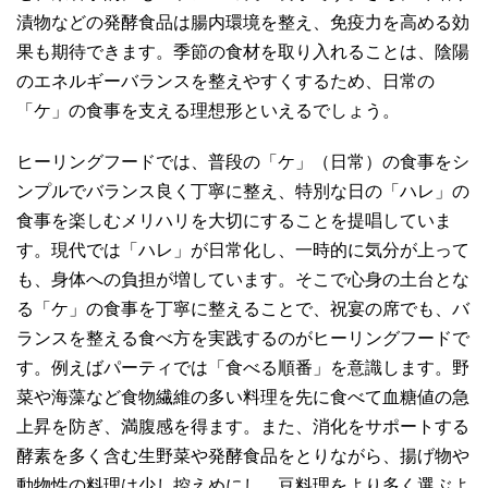
漬物などの発酵食品は腸内環境を整え、免疫力を高める効
果も期待できます。季節の食材を取り入れることは、陰陽
のエネルギーバランスを整えやすくするため、日常の
「ケ」の食事を支える理想形といえるでしょう。
ヒーリングフードでは、普段の「ケ」（日常）の食事をシ
ンプルでバランス良く丁寧に整え、特別な日の「ハレ」の
食事を楽しむメリハリを大切にすることを提唱していま
す。現代では「ハレ」が日常化し、一時的に気分が上って
も、身体への負担が増しています。そこで心身の土台とな
る「ケ」の食事を丁寧に整えることで、祝宴の席でも、バ
ランスを整える食べ方を実践するのがヒーリングフードで
す。例えばパーティでは「食べる順番」を意識します。野
菜や海藻など食物繊維の多い料理を先に食べて血糖値の急
上昇を防ぎ、満腹感を得ます。また、消化をサポートする
酵素を多く含む生野菜や発酵食品をとりながら、揚げ物や
動物性の料理は少し控えめにし、豆料理をより多く選ぶよ