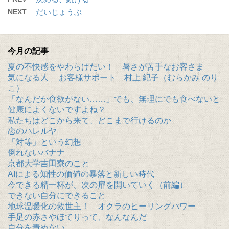
NEXT
だいじょうぶ
今月の記事
夏の不快感をやわらげたい！ 暑さが苦手なお客さま
気になる人 お客様サポート 村上 紀子（むらかみ のり
こ）
「なんだか食欲がない……」でも、無理にでも食べないと
健康によくないですよね？
私たちはどこから来て、どこまで行けるのか
恋のハレルヤ
「対等」という幻想
倒れないバナナ
京都大学吉田寮のこと
AIによる知性の価値の暴落と新しい時代
今できる精一杯が、次の扉を開いていく（前編）
できない自分にできること
地球温暖化の救世主！ オクラのヒーリングパワー
手足の赤さやほてりって、なんなんだ
自分を責めない