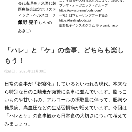
ニティ運営や人材育成もおこなう。2児の母。
会代表理事／米国代替
プレマ・オーガニック・グループ
医療協会認定ホリステ
https://www.premafoods.com/
ィック・ヘルスコーチ
一社）日本ヒーリングフード協会
https://healingfoods.jp/
飯野 晃子
(いいの
飯野晃子インスタグラム ＠ organic_aco
あきこ)
「ハレ」と「ケ」の食事、どちらも楽し
もう！
投稿日：
2025年11月30日
日常の食事が「祝宴化」しているといわれる現代。本来な
ら特別な日のご馳走が頻繁に食卓に並んでいます。脂っこ
いものや甘いもの、アルコールの摂取量に伴って、肥満や
糖尿病、高血圧などの生活習慣病が増えています。今回は
「ハレとケ」の食事観から日常食の大切さについて考えて
みましょう。