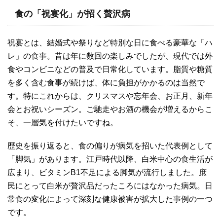
食の「祝宴化」が招く贅沢病
祝宴とは、結婚式や祭りなど特別な日に食べる豪華な「ハ
レ」の食事。昔は年に数回の楽しみでしたが、現代では外
食やコンビニなどの普及で日常化しています。脂質や糖質
を多く含む食事が続けば、体に負担がかかるのは当然で
す。特にこれからは、クリスマスや忘年会、お正月、新年
会とお祝いシーズン。ご馳走やお酒の機会が増えるからこ
そ、一層気を付けたいですね。
歴史を振り返ると、食の偏りが病気を招いた代表例として
「脚気」があります。江戸時代以降、白米中心の食生活が
広まり、ビタミンB‌1不足による脚気が流行しました。庶
民にとって白米が贅沢品だったころにはなかった病気。日
常食の変化によって深刻な健康被害が拡大した事例の一つ
です。