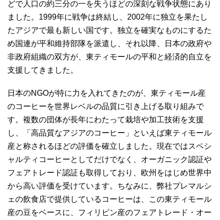
どで人口の約三分の一を失うほどの深刻な戦争状態にあり
ました。1999年に戦争は終結し、2002年に独立を果たし
たアジアで最も新しい国です。独立を確実なものにするた
め国連が平和維持部隊を派遣し、それ以降、日本の政府や
非政府組織の双方が、東ティモールの平和と経済的自立を
支援してきました。
日本のN‌G‌Oが特に力を入れてきたのが、東ティモール産
のコーヒーを世界レベルの品質に引き上げる取り組みで
す。複数の団体が長年にわたって栽培や加工技術を支援
し、「高品質なアジアのコーヒー」といえば東ティモール
産と称されるほどの評価を確立しました。現在ではスペシ
ャルティコーヒーとしてだけでなく、オーガニック認証や
フェアトレード認証も取得しており、欧州をはじめ世界中
から高い評価を受けています。ちなみに、弊社プレマルシ
ェの飲食店で提供しているコーヒーは、この東ティモール
産の豆をベースに、フィリピン産のフェアトレード・オー