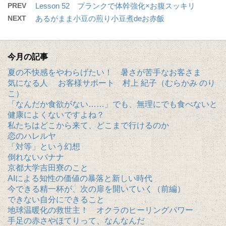
PREV
Lesson 52 プランクで体幹強化×お腹スッキリ
NEXT
あるがまま小豆の煎り小豆煮deお赤飯
今月の記事
夏の不快感をやわらげたい！ 暑さが苦手なお客さま
気になる人 お客様サポート 村上 紀子（むらかみ のり
こ）
「なんだか食欲がない……」でも、無理にでも食べないと
健康によくないですよね？
私たちはどこから来て、どこまで行けるのか
恋のハレルヤ
「対等」という幻想
倒れないバナナ
京都大学吉田寮のこと
AIによる知性の価値の暴落と新しい時代
今できる精一杯が、次の扉を開いていく（前編）
できない自分にできること
地球温暖化の救世主！ オクラのヒーリングパワー
手足の赤さやほてりって、なんなんだ