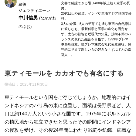
文書で確認できる限り400年以上続く家系の長
締役
男。
ジェラティエーレ
20代は山や武道、インドや東南アジア諸国で修
中川信男
(なかがわ
行。
3人の介護、5人の子育てを通じ東西の自然療法
のぶお)
に親しむも、最新科学と医学の進化も否定せ
ず、太古の叡智と近現代の知見、技術革新のバ
ランスの取れた融合を目指す。1999年プレマ
事務所設立、現プレマ株式会社代表取締役。保
守的に見えて新しいもの好きな「ずぶずぶの京
都人」。
東ティモールを カカオでも有名にする
投稿日：
2025年11月30日
東ティモールという国をご存じでしょうか。地理的にはイ
ンドネシアのバリ島の東に位置し、面積は長野県ほど、人
口は約140万人という小さな国です。1975年にポルトガル
の植民地から独立できたと思ったその瞬間にインドネシア
の侵攻を受け、その後24年間にわたり戦闘や飢餓、病気な