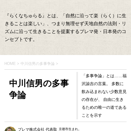
『らくなちゅらる』とは、「自然に沿って楽（らく）に生
きることは楽しい」、つまり無理せず天地自然の法則・リ
ズムに沿って生きることを提案するプレマ発・日本発のコ
ンセプトです。
HOME
>
中川信男の多事争論
>
「多事争論」とは……福
中川信男の多事
沢諭吉の言葉。 多数に
飲み込まれない少数意見
争論
の存在が、 自由に生き
るための唯一の道である
ことを示す
プレマ株式会社 代表取
京都市生まれ。