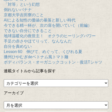
「対等」という幻想
倒れないバナナ
京都大学吉田寮のこと
AIによる知性の価値の暴落と新しい時代
今できる精一杯が、次の扉を開いていく（前編）
できない自分にできること
地球温暖化の救世主！ オクラのヒーリングパワー
手足の赤さやほてりって、なんなんだ
自分を責めない
Lesson 60 伸びて、めぐって、くびれる夏
播州ひやむぎdeベトナム風トマト麺
ボディバランス・オーガニックコットン・復活Tシャツ
連載タイトルから記事を探す
アーカイブ