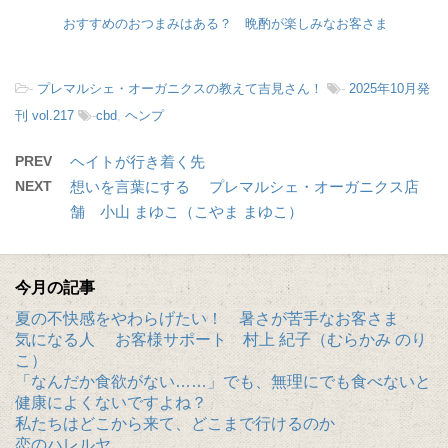
おすすめのおつまみはある？ 晩酌が楽しみなお客さま
-
プレマルシェ・オーガニクスの教えて吉見さん！
-
2025年10月発
刊 vol.217
-
cbd
,
ヘンプ
PREV
ヘイトが行き着く先
NEXT
想いを言葉にする プレマルシェ・オーガニクス店
舗 小山 まゆこ（こやま まゆこ）
今月の記事
夏の不快感をやわらげたい！ 暑さが苦手なお客さま
気になる人 お客様サポート 村上 紀子（むらかみ のり
こ）
「なんだか食欲がない……」でも、無理にでも食べないと
健康によくないですよね？
私たちはどこから来て、どこまで行けるのか
恋のハレルヤ