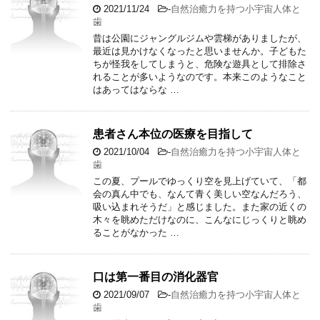
2021/11/24
-
自然治癒力を持つ小宇宙人体と
歯
昔は公園にジャングルジムや雲梯がありましたが、
最近は見かけなくなったと思いませんか。子どもた
ちが怪我をしてしまうと、危険な遊具として排除さ
れることが多いようなのです。本来このようなこと
はあってはならな …
患者さん本位の医療を目指して
2021/10/04
-
自然治癒力を持つ小宇宙人体と
歯
この夏、プールでゆっくり空を見上げていて、「都
会の真ん中でも、なんて青く美しい空なんだろう、
吸い込まれそうだ」と感じました。また家の近くの
木々を眺めただけなのに、こんなにじっくりと眺め
ることがなかった …
口は第一番目の消化器官
2021/09/07
-
自然治癒力を持つ小宇宙人体と
歯