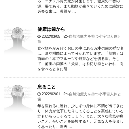
ろ、エナメル質の元が発生します。健康の一番の
源、要であり、また動物が生きていくために絶対に
必要な歯は、母親が …
健康は歯から
2022/03/05
-
自然治癒力を持つ小宇宙人体と
歯
食べ物をかみ砕くお口の中にある32本の歯の呼び名
は、形や機能によって分かれています。「切歯」は
前歯の４本でフルーツや野菜などを切る歯。そし
て、前歯の両隣の「犬歯」は糸切り歯といわれ、肉
を食べるときに引 …
息ること
2022/02/01
-
自然治癒力を持つ小宇宙人体と
歯
年を重ねるに連れ、少しずつ身体に不調が出てきた
り、体力が低下したりしてくることを実感している
方もいらっしゃるでしょう。また、大きな病気や痛
いこと、辛いことを経験すると、元気な人を羨まし
く思ったり、過去 …