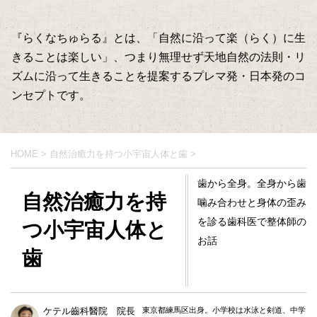
『らくなちゅらる』とは、「自然に沿って楽（らく）に生
きることは楽しい」、つまり無理せず天地自然の法則・リ
ズムに沿って生きることを提案するプレマ発・日本発のコ
ンセプトです。
HOME
>
自然治癒力を持つ小宇宙人体と歯
>
歯から全身。全身から歯
自然治癒力を持
噛み合わせと身体の歪み
を診る歯科医で整体師の
つ小宇宙人体と
お話
歯
ケテル齒科醫院 院長
東京都練馬区出身。小学校は水泳と剣道、中学