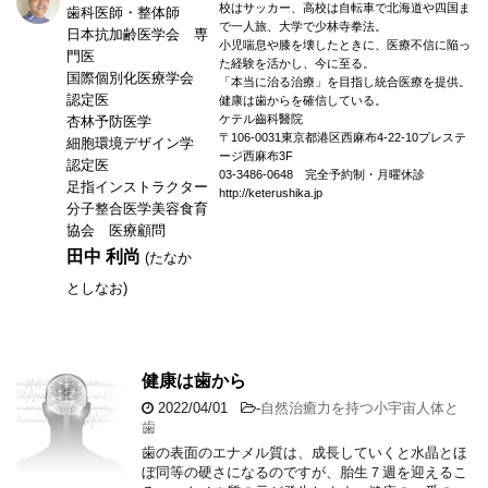
校はサッカー、高校は自転車で北海道や四国ま
歯科医師・整体師
で一人旅、大学で少林寺拳法。
日本抗加齢医学会 専
小児喘息や膝を壊したときに、医療不信に陥っ
門医
た経験を活かし、今に至る。
国際個別化医療学会
「本当に治る治療」を目指し統合医療を提供。
認定医
健康は歯からを確信している。
ケテル齒科醫院
杏林予防医学
〒106-0031東京都港区西麻布4-22-10プレステ
細胞環境デザイン学
ージ西麻布3F
認定医
03-3486-0648 完全予約制・月曜休診
足指インストラクター
http://keterushika.jp
分子整合医学美容食育
協会 医療顧問
田中 利尚
(たなか
としなお)
健康は歯から
2022/04/01
-
自然治癒力を持つ小宇宙人体と
歯
歯の表面のエナメル質は、成長していくと水晶とほ
ぼ同等の硬さになるのですが、胎生７週を迎えるこ