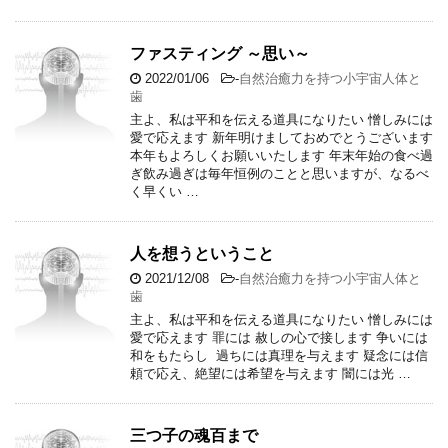
ファスティング ～思い～
2022/01/06
-
自然治癒力を持つ小宇宙人体と
歯
主よ、私は平和を伝える道具になりたい 憎しみには
愛で応えます 新年明けましておめでとうございます
本年もよろしくお願いいたします 年末年始の食べ過
ぎ飲み過ぎは毎年恒例のことと思いますが、なるべ
く早くい …
人を想うということ
2021/12/08
-
自然治癒力を持つ小宇宙人体と
歯
主よ、私は平和を伝える道具になりたい 憎しみには
愛で応えます 罪には 赦しの心で接します 争いには
和をもたらし 過ちには真理を与えます 疑念には信
頼で応え、絶望には希望を与えます 闇には光 …
三つ子の魂百まで