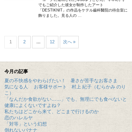
でもご紹介した彼女が制作したアート
「DESTIKNIT」の作品をケテル齒科醫院の待合室に
飾りました。見る人の …
1
2
…
12
次へ »
今月の記事
夏の不快感をやわらげたい！ 暑さが苦手なお客さま
気になる人 お客様サポート 村上 紀子（むらかみ のり
こ）
「なんだか食欲がない……」でも、無理にでも食べないと
健康によくないですよね？
私たちはどこから来て、どこまで行けるのか
恋のハレルヤ
「対等」という幻想
倒れないバナナ