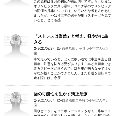
この原稿は８月の初めが締め切りですから、いまは
オリンピックの真っ最中。コロナ禍のオリンピック
の開催の是非については、いろいろな考え方があり
ましたが、やはり世界の選手が集うスポーツを見て
いると、とても感 …
「ストレスは当然」と考え、軽やかに生
きる
2021/07/27
-
自然治癒力を持つ小宇宙人体と
歯
車で走っていると、とくに狭い道では車道を走る自
転車に注意を払う必要があります。車と自転車では
走るスピードが違うので、対向車が来るなかではな
かなか抜くことができません。また歩道を自転車で
走る際には、今度 …
歯の可能性を生かす矯正治療
2021/05/07
-
自然治癒力を持つ小宇宙人体と
歯
風水とニットをコラボレーションさせて、昨年ニュ
ーヨークに進出された本田ゆうこさん。今年1月号