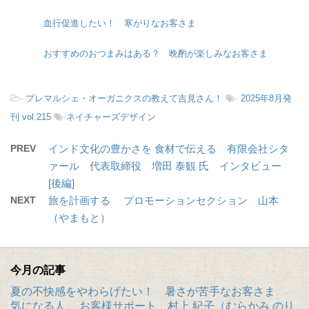
血行促進したい！ 寒がりなお客さま
おすすめのおつまみはある？ 晩酌が楽しみなお客さま
-
プレマルシェ・オーガニクスの教えて吉見さん！
-
2025年8月発
刊 vol.215
-
ネイチャーズデザイン
PREV
インド文化の豊かさを 食材で伝える 有限会社シタ
ァール 代表取締役 増田 泰観 氏 インタビュー
[後編]
NEXT
旅を計画する プロモーションセクション 山本
（やまもと）
今月の記事
夏の不快感をやわらげたい！ 暑さが苦手なお客さま
気になる人 お客様サポート 村上 紀子（むらかみ のり