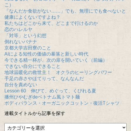
こ）
「なんだか食欲がない……」でも、無理にでも食べないと
健康によくないですよね？
私たちはどこから来て、どこまで行けるのか
恋のハレルヤ
「対等」という幻想
倒れないバナナ
京都大学吉田寮のこと
AIによる知性の価値の暴落と新しい時代
今できる精一杯が、次の扉を開いていく（前編）
できない自分にできること
地球温暖化の救世主！ オクラのヒーリングパワー
手足の赤さやほてりって、なんなんだ
自分を責めない
Lesson 60 伸びて、めぐって、くびれる夏
播州ひやむぎdeベトナム風トマト麺
ボディバランス・オーガニックコットン・復活Tシャツ
連載タイトルから記事を探す