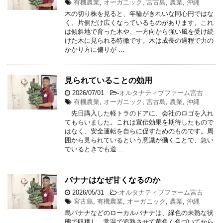
有機農業
,
オーガニック
,
宮古島
,
農業
,
沖縄
木の切り株を見ると、年輪がきれいな同心円ではな
く、片側だけ広くなっているものがあります。これ
は傾斜地で育った木や、一方向から強い風を受け続
けた木に見られる特徴です。木は成長の過程で力の
かかり方に偏りが …
見られていることの効用
2026/07/01
-
オルタナティブファーム宮古
有機農業
,
オーガニック
,
宮古島
,
農業
,
沖縄
先日購入した軽トラのドアに、会社のロゴを入れ
てもらいました。これは宣伝効果を期待したもので
はなく、安全運転を自らに促すためのものです。周
囲から見られているという意識が働くことで、急い
でいるときでも道 …
バナナはなぜ甘くなるのか
2026/05/31
-
オルタナティブファーム宮古
宮古島
,
有機農業
,
オーガニック
,
農業
,
沖縄
島バナナなどのローカルバナナは、緑色の未熟な状
態で収穫し、常温で追熟させて黄色く色づいてから