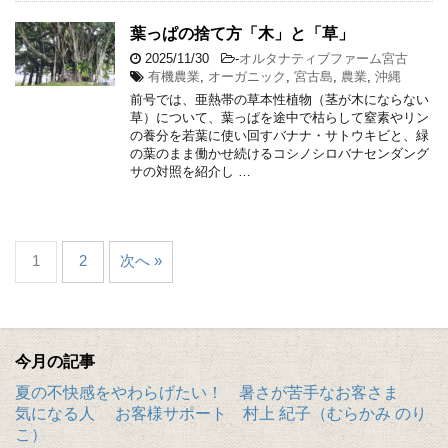
葉っぱの捨て方「木」と「草」
2025/11/30
-
オルタナティブファーム宮古
有機農業
,
オーガニック
,
宮古島
,
農業
,
沖縄
前号では、亜熱帯の草本性植物（茎が木にならない
草）について、葉っぱを途中で枯らして窒素やリン
の養分を若葉に使い回すバナナ・サトウキビと、緑
の葉のまま働かせ続けるコシノシロバナセンダング
サの対照を紹介し …
1
2
次へ »
今月の記事
夏の不快感をやわらげたい！ 暑さが苦手なお客さま
気になる人 お客様サポート 村上 紀子（むらかみ のり
こ）