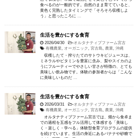
食べるのが一般的です。自然のまま育てていると、
黄色く完熟したタイミングで「そろそろ収穫しよ
う」と思ったころに …
生活を豊かにする食育
2026/04/30
-
オルタナティブファーム宮古
有機農業
,
オーガニック
,
宮古島
,
農業
,
沖縄
収穫したて・搾りたてのサトウキビジュースは、
ミネラルやビタミンを豊富に含み、梨やスイカのよ
うにフルーティーでやさしい甘さが特徴の、とても
美味しい飲み物です。体験の参加者からは「こんな
に美味しいものだ …
生活を豊かにする食育
2026/03/31
-
オルタナティブファーム宮古
有機農業
,
オーガニック
,
宮古島
,
農業
,
沖縄
オルタナティブファーム宮古では、畑から食卓ま
での過程を五感をフル活用して体感する「美味し
く・楽しく・学べる」体験型食育プログラムの提供
を続けています。生活の身近にあるバナナや砂糖で