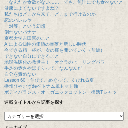
「なんだか食欲がない……」でも、無理にでも食べないと
健康によくないですよね？
私たちはどこから来て、どこまで行けるのか
恋のハレルヤ
「対等」という幻想
倒れないバナナ
京都大学吉田寮のこと
AIによる知性の価値の暴落と新しい時代
今できる精一杯が、次の扉を開いていく（前編）
できない自分にできること
地球温暖化の救世主！ オクラのヒーリングパワー
手足の赤さやほてりって、なんなんだ
自分を責めない
Lesson 60 伸びて、めぐって、くびれる夏
播州ひやむぎdeベトナム風トマト麺
ボディバランス・オーガニックコットン・復活Tシャツ
連載タイトルから記事を探す
アーカイブ