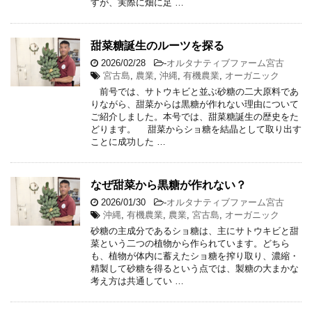
すが、実際に畑に足 …
甜菜糖誕生のルーツを探る
2026/02/28
-
オルタナティブファーム宮古
宮古島
,
農業
,
沖縄
,
有機農業
,
オーガニック
前号では、サトウキビと並ぶ砂糖の二大原料であ
りながら、甜菜からは黒糖が作れない理由について
ご紹介しました。本号では、甜菜糖誕生の歴史をた
どります。 甜菜からショ糖を結晶として取り出す
ことに成功した …
なぜ甜菜から黒糖が作れない？
2026/01/30
-
オルタナティブファーム宮古
沖縄
,
有機農業
,
農業
,
宮古島
,
オーガニック
砂糖の主成分であるショ糖は、主にサトウキビと甜
菜という二つの植物から作られています。どちら
も、植物が体内に蓄えたショ糖を搾り取り、濃縮・
精製して砂糖を得るという点では、製糖の大まかな
考え方は共通してい …