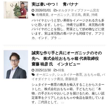
実は凄いやつ！ 青バナナ
2026/01/01
-
オルタナティブファーム宮古
有機農業
,
オーガニック
,
宮古島
,
農業
,
沖縄
パパイヤというと甘い果樹をイメージされる方も多
いと思います。しかし、沖縄では通常、未完熟の青
パパイヤのことを指し、野菜として炒め物などに使
います。実は未完熟の青バナナも同様です。アフリ
カ、インド、ブラ …
誠実な作り手と共にオーガニックのその
先へ 株式会社おもちゃ箱 代表取締役
齋藤 暁彦 氏 インタビュー
2025/11/30
-
特集
オーガニック
,
シュタイナー教育
,
おもちゃ箱
,
バ
イオダイナミック農法
,
齋藤暁彦
シュタイナー教育の教具を輸入することからスター
トした、株式会社おもちゃ箱。子どもたちに「本
物」の手ざわりやおいしさを届けるため、厳しい認
定基準をクリアしたおもちゃや食品を販売していま
す。二代目として、 …