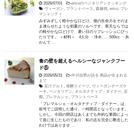
2026/07/01
-
ericoのベジタリアンクッキング
ヴィーガン
,
プラントベース
,
森修焼
,
erico
,
プレ
マシャンティ
みずみずしく軽やかな口どけ。畑の生命力をそのま
ま凍らせたような初夏のソルベです。寒天ならでは
の軽やかな口どけで、暑い日のリフレッシュにぴっ
たりです。 ＜材料＞ 4人分 ・浄水……500cc ・糸
かんて …
食の壁を超えるヘルシーなジャンクフー
ド⑤
2026/05/31
-
中川信男が語る 商品が生まれる
まで
豆汁グルト
,
発酵スイーツ
,
ヴィーガンチーズケ
ーキ
,
ベジタリアン
,
オルタナティブ・ダイナー
,
京
都
,
プレマルシェ
,
プラントベース
「プレマルシェ・オルタナティブ・ダイナー」は、
前号でご説明した通り、一時閉店となっています。
しかし、今回の閉店はあくまでも外的な要因によっ
て急に生じたものであり、私の志を完全に断念した
わけではありませ …