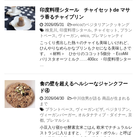
印度料理シタール チャイセットde マサ
ラ香るチャイプリン
2026/05/31
-
ericoのベジタリアンクッキング
検見川
,
印度料理シタール
,
チャイセット
,
プラン
トベース
,
ヴィーガン
,
erico
,
プレマシャンティ
こっくり煮出した熱々のチャイも美味しいけれど、
ひんやりなめらかなプリンもクセになる美味しさで
す。 ＜材料＞ ひかりのココット5個分 ・EcoMil
バリスタオーツミルク……400cc ・印度料理シター
…
食の壁を超えるヘルシーなジャンクフー
ド④
2026/04/30
-
中川信男が語る 商品が生まれる
まで
プラントベース
,
ヴィーガンピザ
,
ベジタリアン
,
ヴィーガンバーガー
,
オルタナティブ・ダイナー
,
京
都
,
プレマルシェ
小豆入り寝かせ酵素玄米ごはん 欧米でナチュラルレ
ストランに入りますと、「ブッダ・ボウル」と呼ば