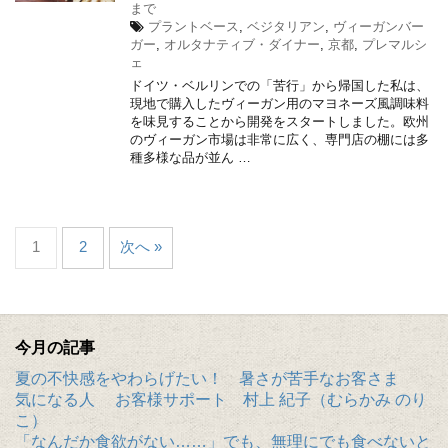
まで
プラントベース
,
ベジタリアン
,
ヴィーガンバー
ガー
,
オルタナティブ・ダイナー
,
京都
,
プレマルシ
ェ
ドイツ・ベルリンでの「苦行」から帰国した私は、
現地で購入したヴィーガン用のマヨネーズ風調味料
を味見することから開発をスタートしました。欧州
のヴィーガン市場は非常に広く、専門店の棚には多
種多様な品が並ん …
1
2
次へ »
今月の記事
夏の不快感をやわらげたい！ 暑さが苦手なお客さま
気になる人 お客様サポート 村上 紀子（むらかみ のり
こ）
「なんだか食欲がない……」でも、無理にでも食べないと