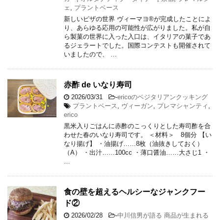
ェ
,
プラントベース
新しいピザの世界 ヴィーマヨ®が完成したことによ
り、あらゆる応用の可能性が広がりました。私が自
ら製菓の世界に入った入口は、イタリアの菓子であ
るジェラートでした。国際コンテストも開催されて
いましたので、 …
赤酢 de いなり寿司
2026/03/31
-
ericoのベジタリアンクッキング
プラントベース
,
ヴィーガン
,
プレマシャンティ
,
erico
黒米入りごはんに赤酢のこっくりとした寿司酢を合
わせた春のいなり寿司です。 ＜材料＞ 8個分 【い
なり揚げ】 ・油揚げ……8枚（油抜きしておく）
（A） ・出汁……100cc ・薄口醤油……大さじ1 ・
…
食の壁を超えるヘルシーなジャンクフー
ド②
2026/02/28
-
中川信男が語る 商品が生まれる