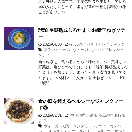
れる丼物が人気です。小麦の粉食を主食としている
国の人たちにとって、米は野菜の一種と認識される
ことがあり、パ …
琥珀 長期熟成しろたまりde新玉ねぎソテ
ー
2026/04/30
-
ericoのベジタリアンクッキング
プラントベース
,
ヴィーガン
,
erico
,
プレマシャ
ンティ
新玉ねぎを「食べる」から「味わう」へ。美味しい
野菜は、塩ひとつで十分。でも「琥珀 長期熟成しろ
たまり」を加えると、まったく違う表情を見せてく
れます。 ＜材料＞ 1人分 ・新玉ねぎ 大……1個
・琥珀 …
食の壁を超えるヘルシーなジャンクフー
ド③
2026/03/31
-
中川信男が語る 商品が生まれる
まで
ヴィーガンピザ
,
ベジタリアン
,
ヴィーガンバー
ガー
,
オルタナティブ・ダイナー
,
京都
,
プレマルシ