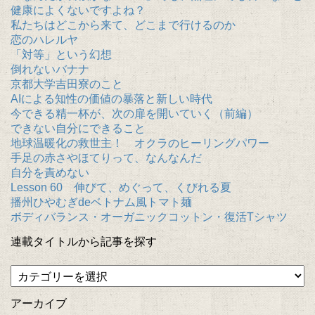
健康によくないですよね？
私たちはどこから来て、どこまで行けるのか
恋のハレルヤ
「対等」という幻想
倒れないバナナ
京都大学吉田寮のこと
AIによる知性の価値の暴落と新しい時代
今できる精一杯が、次の扉を開いていく（前編）
できない自分にできること
地球温暖化の救世主！ オクラのヒーリングパワー
手足の赤さやほてりって、なんなんだ
自分を責めない
Lesson 60 伸びて、めぐって、くびれる夏
播州ひやむぎdeベトナム風トマト麺
ボディバランス・オーガニックコットン・復活Tシャツ
連載タイトルから記事を探す
アーカイブ