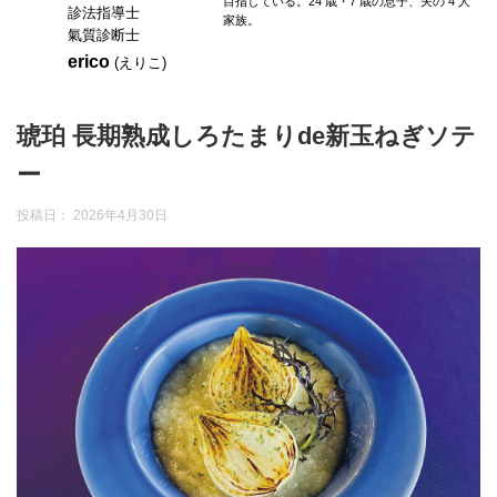
目指している。24 歳・7 歳の息子、夫の 4 人
診法指導士
家族。
氣質診断士
erico
(えりこ)
琥珀 長期熟成しろたまりde新玉ねぎソテ
ー
投稿日：
2026年4月30日