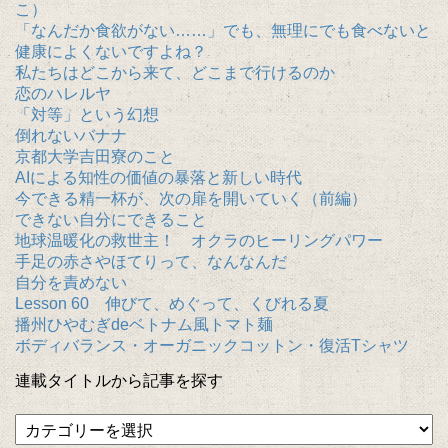
こ）
「なんだか食欲がない……」でも、無理にでも食べないと
健康によくないですよね？
私たちはどこから来て、どこまで行けるのか
恋のハレルヤ
「対等」という幻想
倒れないバナナ
京都大学吉田寮のこと
AIによる知性の価値の暴落と新しい時代
今できる精一杯が、次の扉を開いていく（前編）
できない自分にできること
地球温暖化の救世主！ オクラのヒーリングパワー
手足の赤さやほてりって、なんなんだ
自分を責めない
Lesson 60 伸びて、めぐって、くびれる夏
播州ひやむぎdeベトナム風トマト麺
ボディバランス・オーガニックコットン・復活Tシャツ
連載タイトルから記事を探す