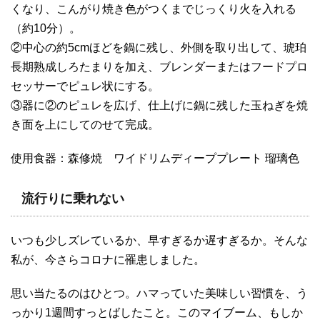
くなり、こんがり焼き色がつくまでじっくり火を入れる
（約10分）。
②中心の約5cmほどを鍋に残し、外側を取り出して、琥珀
長期熟成しろたまりを加え、ブレンダーまたはフードプロ
セッサーでピュレ状にする。
③器に②のピュレを広げ、仕上げに鍋に残した玉ねぎを焼
き面を上にしてのせて完成。
使用食器：森修焼 ワイドリムディーププレート 瑠璃色
流行りに乗れない
いつも少しズレているか、早すぎるか遅すぎるか。そんな
私が、今さらコロナに罹患しました。
思い当たるのはひとつ。ハマっていた美味しい習慣を、う
っかり1週間すっとばしたこと。このマイブーム、もしか