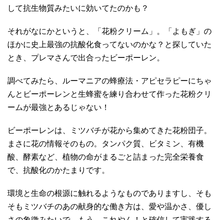
して抗生物質みたいに効いてたのかも？
それがなにかというと、「花粉クリーム」。「よもぎ」の
ほかに史上最強の抗酸化食ってないのかな？と探していた
とき、プレマさんで出合ったビーポーレン。
調べてみたら、ルーマニアの蜂療法・アピセラピーにちゃ
んとビーポーレンと生蜂蜜を練り合わせて作った花粉クリ
ームが最強とあるじゃない！
ビーポーレンは、ミツバチが花から集めてきた花粉団子。
まさに花の情報そのもの。タンパク質、ビタミン、有機
酸、酵素など、植物の命がまるごと詰まった完全栄養食
で、抗酸化のかたまりです。
環境と生命の根源に触れるようなものでありますし、そも
そもミツバチのあの献身的な働き方は、愛や温かさ、優し
さの象徴みたいで。もう、これやん！と確信して実践する