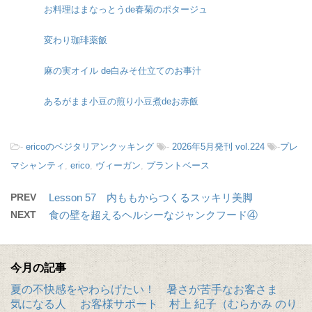
お料理はまなっとうde春菊のポタージュ
変わり珈琲薬飯
麻の実オイル de白みそ仕立てのお事汁
あるがまま小豆の煎り小豆煮deお赤飯
-
ericoのベジタリアンクッキング
-
2026年5月発刊 vol.224
-
プレ
マシャンティ
,
erico
,
ヴィーガン
,
プラントベース
PREV
Lesson 57 内ももからつくるスッキリ美脚
NEXT
食の壁を超えるヘルシーなジャンクフード④
今月の記事
夏の不快感をやわらげたい！ 暑さが苦手なお客さま
気になる人 お客様サポート 村上 紀子（むらかみ のり