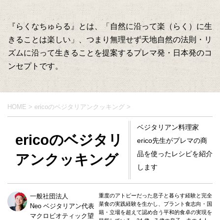
『らくなちゅらる』とは、「自然に沿って楽（らく）に生
きることは楽しい」、つまり無理せず天地自然の法則・リ
ズムに沿って生きることを提案するプレマ発・日本発のコ
ンセプトです。
HOME
>
ericoのベジタリアンクッキング
>
ベジタリアン料理家
ericoのベジタリ
erico先生がプレマの商
品を使ったレシピを紹介
アンクッキング
します
一般社団法人
重度のアトピーだった息子と暮らす経験と完全
菜食の実践経験を生かし、プラント食志向・国
Neo ベジタリアン代表
籍・立場を超えて認め合う平和的食卓の実現を
マクロビオティック望