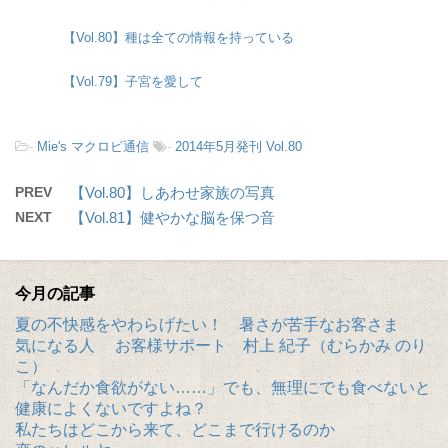
【Vol.80】種は全ての情報を持っている
【Vol.79】子宮を愛して
-
Mie's マクロビ通信
-
2014年5月発刊 Vol.80
PREV
【Vol.80】しあわせ家族の写真
NEXT
【Vol.81】健やかな脳を保つ音
今月の記事
夏の不快感をやわらげたい！ 暑さが苦手なお客さま
気になる人 お客様サポート 村上 紀子（むらかみ のり
こ）
「なんだか食欲がない……」でも、無理にでも食べないと
健康によくないですよね？
私たちはどこから来て、どこまで行けるのか