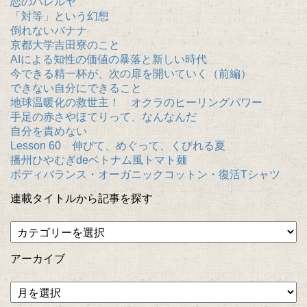
恋のハレルヤ
「対等」という幻想
倒れないバナナ
京都大学吉田寮のこと
AIによる知性の価値の暴落と新しい時代
今できる精一杯が、次の扉を開いていく（前編）
できない自分にできること
地球温暖化の救世主！ オクラのヒーリングパワー
手足の赤さやほてりって、なんなんだ
自分を責めない
Lesson 60 伸びて、めぐって、くびれる夏
播州ひやむぎdeベトナム風トマト麺
ボディバランス・オーガニックコットン・復活Tシャツ
連載タイトルから記事を探す
アーカイブ