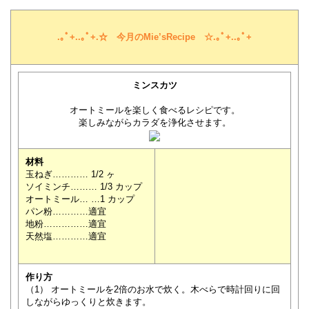
.｡ﾟ+..｡ﾟ+.☆ 今月のMie’sRecipe ☆.｡ﾟ+..｡ﾟ+
ミンスカツ
オートミールを楽しく食べるレシピです。
楽しみながらカラダを浄化させます。
材料
玉ねぎ………… 1/2 ヶ
ソイミンチ……… 1/3 カップ
オートミール… …1 カップ
パン粉…………適宜
地粉……………適宜
天然塩…………適宜
作り方
（1） オートミールを2倍のお水で炊く。木べらで時計回りに回
しながらゆっくりと炊きます。