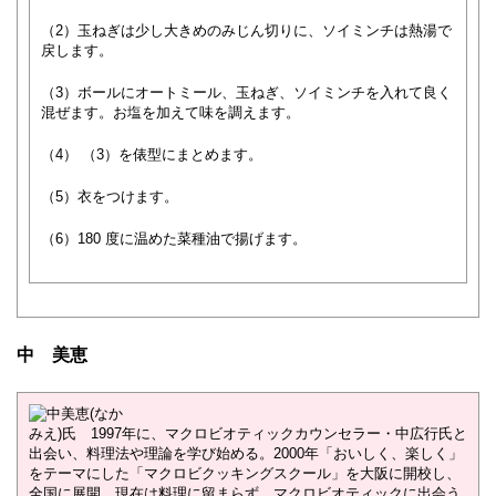
（2）玉ねぎは少し大きめのみじん切りに、ソイミンチは熱湯で
戻します。
（3）ボールにオートミール、玉ねぎ、ソイミンチを入れて良く
混ぜます。お塩を加えて味を調えます。
（4） （3）を俵型にまとめます。
（5）衣をつけます。
（6）180 度に温めた菜種油で揚げます。
中 美恵
中美恵(なか
みえ)氏 1997年に、マクロビオティックカウンセラー・中広行氏と
出会い、料理法や理論を学び始める。2000年「おいしく、楽しく」
をテーマにした「マクロビクッキングスクール」を大阪に開校し、
全国に展開。現在は料理に留まらず、マクロビオティックに出会う