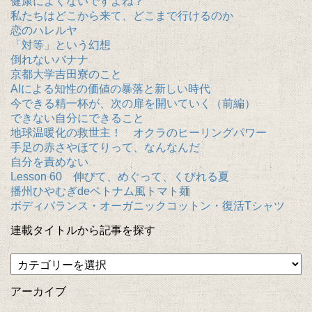
健康によくないですよね？
私たちはどこから来て、どこまで行けるのか
恋のハレルヤ
「対等」という幻想
倒れないバナナ
京都大学吉田寮のこと
AIによる知性の価値の暴落と新しい時代
今できる精一杯が、次の扉を開いていく（前編）
できない自分にできること
地球温暖化の救世主！ オクラのヒーリングパワー
手足の赤さやほてりって、なんなんだ
自分を責めない
Lesson 60 伸びて、めぐって、くびれる夏
播州ひやむぎdeベトナム風トマト麺
ボディバランス・オーガニックコットン・復活Tシャツ
連載タイトルから記事を探す
アーカイブ