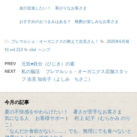
血行促進したい！ 寒がりなお客さま
おすすめのおつまみはある？ 晩酌が楽しみなお客さま
-
プレマルシェ・オーガニクスの教えて吉見さん！
-
2025年6月発
刊 vol.213
-
cbd
,
ヘンプ
PREV
元気♥鉄分（ひじき）の素
NEXT
私の脳活 プレマルシェ・オーガニクス店舗スタッ
フ 吉見 知佐子（よしみ ちさこ）
今月の記事
夏の不快感をやわらげたい！ 暑さが苦手なお客さま
気になる人 お客様サポート 村上 紀子（むらかみ のり
こ）
「なんだか食欲がない……」でも、無理にでも食べないと