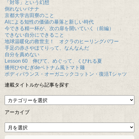
「対等」という幻想
倒れないバナナ
京都大学吉田寮のこと
AIによる知性の価値の暴落と新しい時代
今できる精一杯が、次の扉を開いていく（前編）
できない自分にできること
地球温暖化の救世主！ オクラのヒーリングパワー
手足の赤さやほてりって、なんなんだ
自分を責めない
Lesson 60 伸びて、めぐって、くびれる夏
播州ひやむぎdeベトナム風トマト麺
ボディバランス・オーガニックコットン・復活Tシャツ
連載タイトルから記事を探す
アーカイブ