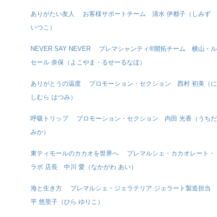
ありがたい友人 お客様サポートチーム 清水 伊都子（しみず
いつこ）
NEVER SAY NEVER プレマシャンティ®開拓チーム 横山・ル
セール 奈保（よこやま・るせーるなほ）
ありがとうの温度 プロモーション・セクション 西村 初美（に
しむら はつみ）
呼吸トリップ プロモーション・セクション 内田 光香（うちだ
みか）
東ティモールのカカオを世界へ プレマルシェ・カカオレート・
ラボ 店長 中川 愛（なかがわ あい）
海と生き方 プレマルシェ・ジェラテリア ジェラート製造担当
平 悠里子（ひら ゆりこ）