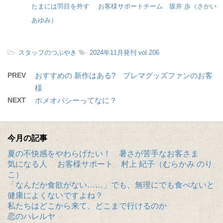
たまには羽目を外す お客様サポートチーム 坂井 歩（さかい
あゆみ）
-
スタッフのつぶやき
-
2024年11月発刊 vol.206
PREV
おすすめの 新作はある? プレマグッズファンのお客
様
NEXT
ホメオパシーってなに？
今月の記事
夏の不快感をやわらげたい！ 暑さが苦手なお客さま
気になる人 お客様サポート 村上 紀子（むらかみ のり
こ）
「なんだか食欲がない……」でも、無理にでも食べないと
健康によくないですよね？
私たちはどこから来て、どこまで行けるのか
恋のハレルヤ