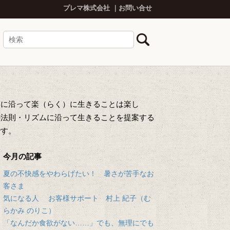
プレマ株式会社
お問い合せ
然に沿って楽（らく）に生きることは楽し
の法則・リズムに沿って生きることを提案する
です。
今月の記事
夏の不快感をやわらげたい！ 暑さが苦手なお
客さま
気になる人 お客様サポート 村上 紀子（む
らかみ のりこ）
「なんだか食欲がない……」でも、無理にでも