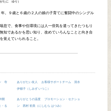
がたに ゆり）
２年。９歳と６歳の２人の娘の子育てに奮闘中のシングル
喘息で、食事や住環境には人一倍気を遣ってきたつもり
無知であるかを思い知り、改めていろんなことと向き合
を覚えていられること。
ン 寺
ありがたい友人 お客様サポートチーム 清水
伊都子（しみず いつこ）
ィ®開
ありがとうの温度 プロモーション・セクショ
ま・る
ン 西村 初美（にしむら はつみ）