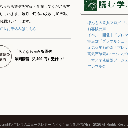
ちゅらる通信を常設・配布してくださる方
しています。毎月ご用命の枚数（10 部以
お届けいたします。
ほんもの発掘ブログ 「
細＆お申込みはこちら
お客様の声
イベント開催中『プレ
実店舗『プレマルシェ
元気☆笑顔の素『プレ
「らくなちゅらる通信」
高気圧酸素×アーシング
年間購読（2,400 円）受付中！
ラオス学校建設プロジ
プレマ基金
pyright© プレマのニュースレター らくなちゅらる通信WEB , 2026 All Rights Reserv