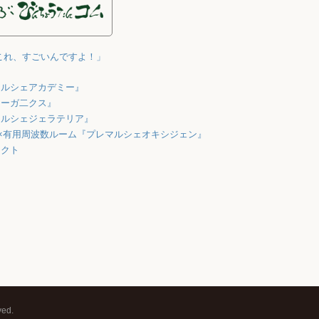
これ、すごいんですよ！」
マルシェアカデミー』
オーガ二クス』
マルシェジェラテリア』
×有用周波数ルーム『プレマルシェオキシジェン』
ェクト
ed.