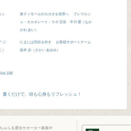
ション
東ティモールのカカオを世界へ プレマルシ
ェ・カカオレート・ラボ 店長 中川 愛（なか
がわ あい）
 ジ
たまには羽目を外す お客様サポートチーム
こ）
坂井 歩（さかい あゆみ）
ol.108
、書くだけで、頭も心身もリフレッシュ！
ちゅらる通信サポーター募集中