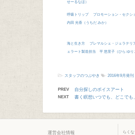
せーるなほ）
呼吸トリップ プロモーション・セク
内田 光香（うちだ みか）
海と生き方 プレマルシェ・ジェラテリア
ェラート製造担当 平 悠里子（ひら ゆり
-
スタッフのつぶやき
-
2016年9月発刊 V
PREV
自分探しのボイスアート
NEXT
書く瞑想いつでも、どこでも
らくな
運営会社情報