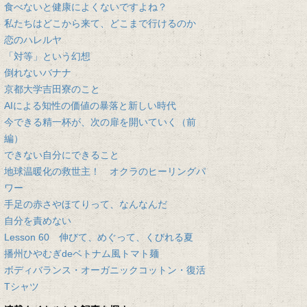
食べないと健康によくないですよね？
私たちはどこから来て、どこまで行けるのか
恋のハレルヤ
「対等」という幻想
倒れないバナナ
京都大学吉田寮のこと
AIによる知性の価値の暴落と新しい時代
今できる精一杯が、次の扉を開いていく（前
編）
できない自分にできること
地球温暖化の救世主！ オクラのヒーリングパ
ワー
手足の赤さやほてりって、なんなんだ
自分を責めない
Lesson 60 伸びて、めぐって、くびれる夏
播州ひやむぎdeベトナム風トマト麺
ボディバランス・オーガニックコットン・復活
Tシャツ