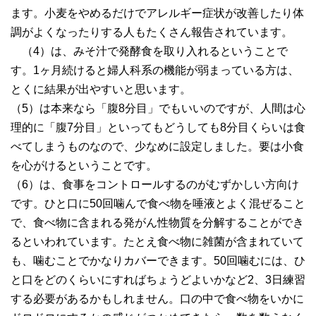
ます。小麦をやめるだけでアレルギー症状が改善したり体
調がよくなったりする人もたくさん報告されています。
（4）は、みそ汁で発酵食を取り入れるということで
す。1ヶ月続けると婦人科系の機能が弱まっている方は、
とくに結果が出やすいと思います。
（5）は本来なら「腹8分目」でもいいのですが、人間は心
理的に「腹7分目」といってもどうしても8分目くらいは食
べてしまうものなので、少なめに設定しました。要は小食
を心がけるということです。
（6）は、食事をコントロールするのがむずかしい方向け
です。ひと口に50回噛んで食べ物を唾液とよく混ぜること
で、食べ物に含まれる発がん性物質を分解することができ
るといわれています。たとえ食べ物に雑菌が含まれていて
も、噛むことでかなりカバーできます。50回噛むには、ひ
と口をどのくらいにすればちょうどよいかなど2、3日練習
する必要があるかもしれません。口の中で食べ物をいかに