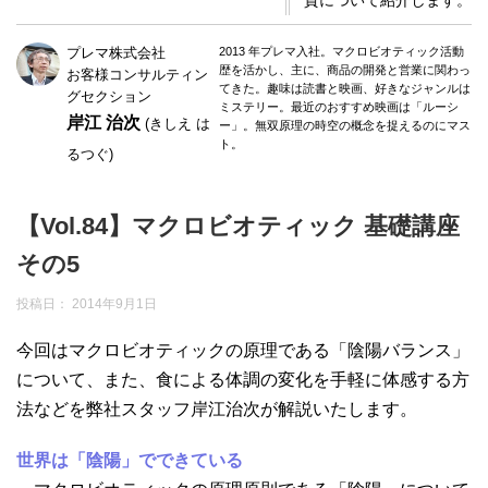
質について紹介します。
プレマ株式会社
2013 年プレマ入社。マクロビオティック活動
歴を活かし、主に、商品の開発と営業に関わっ
お客様コンサルティン
てきた。趣味は読書と映画、好きなジャンルは
グセクション
ミステリー。最近のおすすめ映画は「ルーシ
岸江 治次
(きしえ は
ー」。無双原理の時空の概念を捉えるのにマス
ト。
るつぐ)
【Vol.84】マクロビオティック 基礎講座
その5
投稿日：
2014年9月1日
今回はマクロビオティックの原理である「陰陽バランス」
について、また、食による体調の変化を手軽に体感する方
法などを弊社スタッフ岸江治次が解説いたします。
世界は「陰陽」でできている