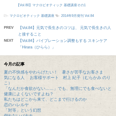
【Vol.80】マクロビオティック 基礎講座その1
-
マクロビオティック 基礎講座
-
2014年9月発刊 Vol.84
PREV
【Vol.84】元気で長生きのコツは、 元気で長生きの人
と接すること
NEXT
【Vol.84】バイブレーション調整もする スキンケア
「Hirara（ひらら）」
今月の記事
夏の不快感をやわらげたい！ 暑さが苦手なお客さま
気になる人 お客様サポート 村上 紀子（むらかみ のり
こ）
「なんだか食欲がない……」でも、無理にでも食べないと
健康によくないですよね？
私たちはどこから来て、どこまで行けるのか
恋のハレルヤ
「対等」という幻想
倒れないバナナ