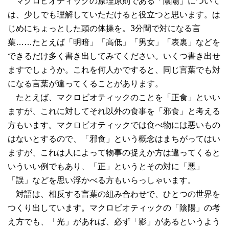
マクロビオティックの原理原則である「陰陽」について
は、少しでも理解していただけると役立つと思います。は
じめにちょっとした頭の体操を。3分間で対になる言
葉……たとえば「明暗」「高低」「男女」「表裏」などを
できるだけ多く書き出してみてください。いくつ書き出せ
ますでしょうか。これを何人かですると、同じ言葉でも対
になる言葉が違ってくることがあります。
たとえば、マクロビオティックのことを「正食」といい
ますが、これに対してそれ以外の食事を「邪食」と考える
方もいます。マクロビオティックでは食べ物には悪いもの
はないとするので、「邪食」という概念はまちがってはい
ますが、これは人によって物事の捉えか方は違ってくると
いういい例でもあり、「正」というとその対に「悪」
「誤」などを思い浮かべる方もいらっしゃいます。
対語は、相反する言葉の組み合わせで、ひとつの世界を
つくり出しています。マクロビオティックの「陰陽」の考
え方でも、「光」があれば、必ず「影」があるというよう